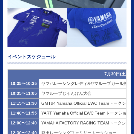
イベントスケジュール
7月30日(土)
10:35〜10:35
ヤマハレーシングレディ&ヤマルーブガール撮影
10:35〜11:05
ヤマルーブじゃんけん大会
11:15〜11:30
GMT94 Yamaha Official EWC Teamトークショ
11:40〜11:55
YART Yamaha Official EWC Teamトークショー
12:00〜12:40
YAMAHA FACTORY RACING TEAMトークショ
12:30〜12:40
磐田レーシングファミリートークショー