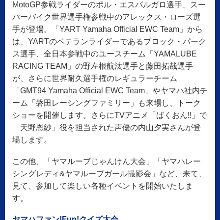
MotoGP参戦ライダーのポル・エスパルガロ選手、スー
パーバイク世界選手権参戦中のアレックス・ローズ選
手が登場。「YART Yamaha Official EWC Team」から
は、YARTのベテランライダーであるブロック・パーク
ス選手、全日本参戦中のユースチーム「YAMALUBE
RACING TEAM」の野左根航汰選手と藤田拓哉選手
が、さらに世界耐久選手権のレギュラーチーム
「GMT94 Yamaha Official EWC Team」やヤマハ社内チ
ーム「磐田レーシングファミリー」も来場し、トーク
ショーを開催します。さらにTVアニメ「ばくおん!!」で
「天野恩紗」役を担当された声優の内山夕実さんが登
場します。
この他、「ヤマルーブじゃんけん大会」「ヤマハレー
シングレディ&ヤマルーブガール撮影会」など、来て、
見て、参加して楽しい各種イベントを開始いたしま
す。
ヤマハファン!Fun!クイズ大会