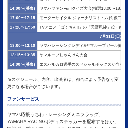
14:00〜(募集)
ヤマハファンFun!クイズ大会(抽選18:00〜18:20)
17:00〜17:15
モーターサイクル ジャーナリスト・八代 俊二氏
17:20〜17:50
TVアニメ「ばくおん!!」の「天野恩紗」役・声
7月31日(日)
13:00〜13:10
ヤマハレーシングレディ&ヤマルーブガール撮影
13:15〜13:35
ヤマルーブじゃんけん大会
14:00〜(募集)
エスパルガロ選手のスペシャルボックスが当るヤマハファ
※スケジュール、内容、出演者は、都合により予告なく変
更になる場合がございます。
ファンサービス
ヤマハ応援うちわ・レーシングミニフラッグ、
YAMAHA RACINGボディステッカーを配布するほか、