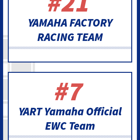
#21
YAMAHA FACTORY
RACING TEAM
#7
YART Yamaha Official
EWC Team