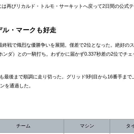
曜日には再びリカルド・トルモ・サーキットへ戻って2日間の公式
デル・マークも好走
ルコがシーズン最終戦で熾烈な優勝争いを展開。僅差で2位となった。絶好の
ンダ）との一騎打ち。わずかに届かず0.337秒差の2位でチェ
戦目も最後まで順調に走り切った。グリッド9列目から16番手まで
インを通過した。
チーム
マシン
タ