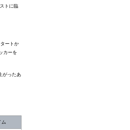
テストに臨
スタートか
ッカーを
上がったあ
イム