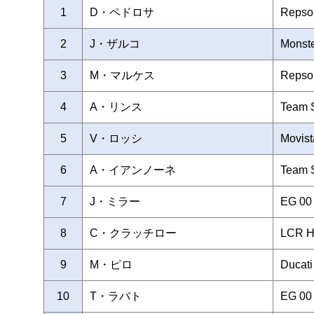
1
D・ペドロサ
Repso
2
J・ザルコ
Monst
3
M・マルケス
Repso
4
A・リンス
Team
5
V・ロッシ
Movis
6
A・イアンノーネ
Team
7
J・ミラー
EG 00
8
C・クラッチロー
LCR H
9
M・ピロ
Ducat
10
T・ラバト
EG 00