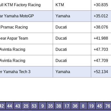
ll KTM Factory Racing
KTM
+30.835
tar Yamaha MotoGP
Yamaha
+35.012
Pramac Racing
Ducati
+38.076
Bear Aspar Team
Ducati
+41.988
Avintia Racing
Ducati
+47.703
Avintia Racing
Ducati
+47.709
er Yamaha Tech 3
Yamaha
+52.134