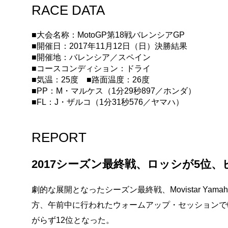
RACE DATA
■大会名称：MotoGP第18戦バレンシアGP
■開催日：2017年11月12日（日）決勝結果
■開催地：バレンシア／スペイン
■コースコンディション：ドライ
■気温：25度 ■路面温度：26度
■PP：M・マルケス（1分29秒897／ホンダ）
■FL：J・ザルコ（1分31秒576／ヤマハ）
REPORT
2017シーズン最終戦、ロッシが5位、
劇的な展開となったシーズン最終戦、Movistar Yam
方、午前中に行われたウォームアップ・セッションで
がらず12位となった。