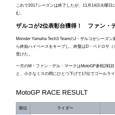
これで2017シーズンは終了したが、11月14日火
む。
ザルコが2位表彰台獲得！ ファン・
Monster Yamaha Tech3 TeamのJ・ザ
ら終始ハイペースをキープし、終盤はD・ペドロサ（ホ
受けた。
一方のM・ファン・デル・マークはMotoGP参戦2
と、小さなミスの間にひとつ下げて17位でゴールラ
MotoGP RACE RESULT
順位
ライダー