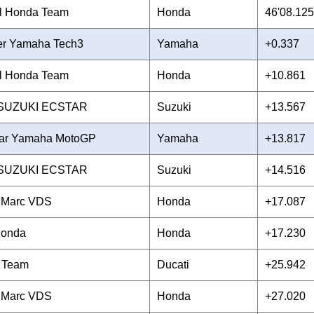
l Honda Team
Honda
46'08.125
er Yamaha Tech3
Yamaha
+0.337
l Honda Team
Honda
+10.861
 SUZUKI ECSTAR
Suzuki
+13.567
tar Yamaha MotoGP
Yamaha
+13.817
 SUZUKI ECSTAR
Suzuki
+14.516
 Marc VDS
Honda
+17.087
onda
Honda
+17.230
i Team
Ducati
+25.942
 Marc VDS
Honda
+27.020