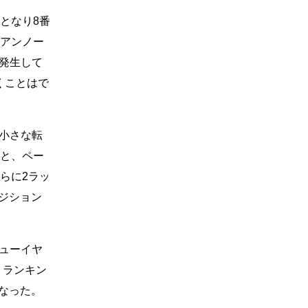
となり8番
イアンノー
発生して
くことはで
小さな転
あと、ペー
らに2ラッ
ポジション
ビューイヤ
・ランキン
となった。