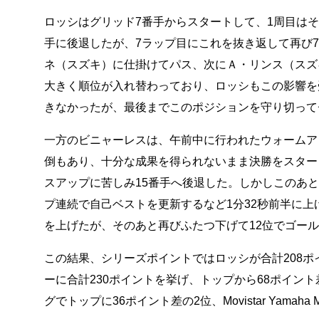
ロッシはグリッド7番手からスタートして、1周目は
手に後退したが、7ラップ目にこれを抜き返して再び
ネ（スズキ）に仕掛けてパス、次にＡ・リンス（スズ
大きく順位が入れ替わっており、ロッシもこの影響を
きなかったが、最後までこのポジションを守り切ってチ
一方のビニャーレスは、午前中に行われたウォームア
倒もあり、十分な成果を得られないまま決勝をスター
スアップに苦しみ15番手へ後退した。しかしこのあ
プ連続で自己ベストを更新するなど1分32秒前半に上
を上げたが、そのあと再びふたつ下げて12位でゴールし
この結果、シリーズポイントではロッシが合計208ポ
ーに合計230ポイントを挙げ、トップから68ポイン
グでトップに36ポイント差の2位、Movistar Yam