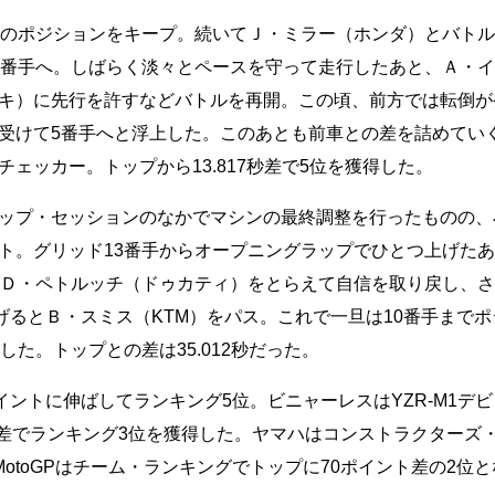
そのポジションをキープ。続いてＪ・ミラー（ホンダ）とバトル
7番手へ。しばらく淡々とペースを守って走行したあと、Ａ・
キ）に先行を許すなどバトルを再開。この頃、前方では転倒が
受けて5番手へと浮上した。このあとも前車との差を詰めてい
ェッカー。トップから13.817秒差で5位を獲得した。
ップ・セッションのなかでマシンの最終調整を行ったものの、
ト。グリッド13番手からオープニングラップでひとつ上げた
とＤ・ペトルッチ（ドゥカティ）をとらえて自信を取り戻し、さ
げるとＢ・スミス（KTM）をパス。これで一旦は10番手まで
た。トップとの差は35.012秒だった。
イントに伸ばしてランキング5位。ビニャーレスはYZR-M1デ
ト差でランキング3位を獲得した。ヤマハはコンストラクターズ
aha MotoGPはチーム・ランキングでトップに70ポイント差の2位