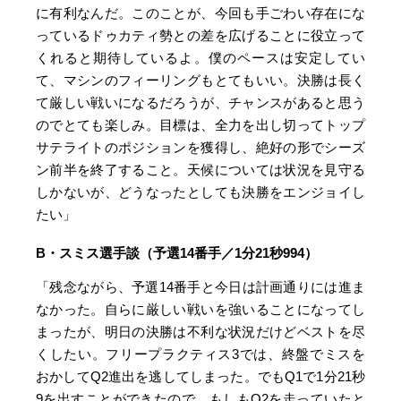
に有利なんだ。このことが、今回も手ごわい存在にな
っているドゥカティ勢との差を広げることに役立って
くれると期待しているよ。僕のペースは安定してい
て、マシンのフィーリングもとてもいい。決勝は長く
て厳しい戦いになるだろうが、チャンスがあると思う
のでとても楽しみ。目標は、全力を出し切ってトップ
サテライトのポジションを獲得し、絶好の形でシーズ
ン前半を終了すること。天候については状況を見守る
しかないが、どうなったとしても決勝をエンジョイし
たい」
B・スミス選手談（予選14番手／1分21秒994）
「残念ながら、予選14番手と今日は計画通りには進ま
なかった。自らに厳しい戦いを強いることになってし
まったが、明日の決勝は不利な状況だけどベストを尽
くしたい。フリープラクティス3では、終盤でミスを
おかしてQ2進出を逃してしまった。でもQ1で1分21秒
9を出すことができたので、もしもQ2を走っていたと