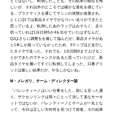
とではないし、転倒したことも、その結果の順位も悔
しいが、それ以外のところでは確かな進化を感じてい
る。プラクティスを通じてマシンの状態が改善され、
とくにQ1では新品タイヤでかなりいい走りができたと
思っているよ。転倒したあのラップはおそらく、走り
切っていれば1分21秒5か4を出せていたはずなんだ。
Q2はさらに調整をを施して臨んだが、新品タイヤがあ
と1本しか残っていなかったため、9ラップほど走行し
たタイヤで走った。それでも、1分22秒0まで上げるこ
とができたのでチャンスがあると思っていたけど、新
品タイヤを履いてすぐに転倒してしまった。11番グリ
ッドは厳しい結果だが、やるしかないね」
M・メレガリ、チーム・ディレクター談
「バレンティーノはいい仕事をした。前にも言った通
り、ザクセンリンクは我々にとって決して楽なサーキ
ットではないが、バレンティーノとチームが一丸とな
って、今日は正しい方向性を見つけて前進。その結果