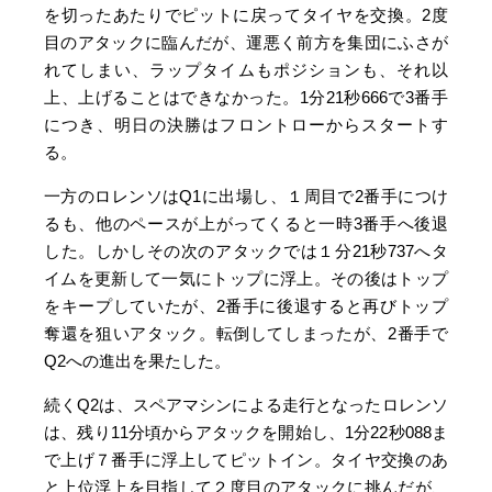
を切ったあたりでピットに戻ってタイヤを交換。2度
目のアタックに臨んだが、運悪く前方を集団にふさが
れてしまい、ラップタイムもポジションも、それ以
上、上げることはできなかった。1分21秒666で3番手
につき、明日の決勝はフロントローからスタートす
る。
一方のロレンソはQ1に出場し、１周目で2番手につけ
るも、他のペースが上がってくると一時3番手へ後退
した。しかしその次のアタックでは１分21秒737へタ
イムを更新して一気にトップに浮上。その後はトップ
をキープしていたが、2番手に後退すると再びトップ
奪還を狙いアタック。転倒してしまったが、2番手で
Q2への進出を果たした。
続くQ2は、スペアマシンによる走行となったロレンソ
は、残り11分頃からアタックを開始し、1分22秒088ま
で上げ７番手に浮上してピットイン。タイヤ交換のあ
と上位浮上を目指して２度目のアタックに挑んだが、