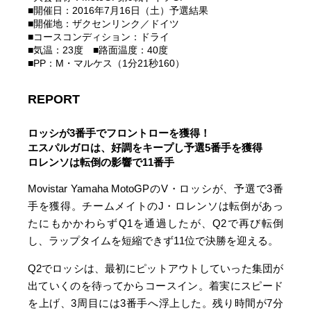
■開催日：2016年7月16日（土）予選結果
■開催地：ザクセンリンク／ドイツ
■コースコンディション：ドライ
■気温：23度 ■路面温度：40度
■PP：M・マルケス（1分21秒160）
REPORT
ロッシが3番手でフロントローを獲得！
エスパルガロは、好調をキープし予選5番手を獲得
ロレンソは転倒の影響で11番手
Movistar Yamaha MotoGPのV・ロッシが、予選で3番
手を獲得。チームメイトのJ・ロレンソは転倒があっ
たにもかかわらずQ1を通過したが、Q2で再び転倒
し、ラップタイムを短縮できず11位で決勝を迎える。
Q2でロッシは、最初にピットアウトしていった集団が
出ていくのを待ってからコースイン。着実にスピード
を上げ、3周目には3番手へ浮上した。残り時間が7分