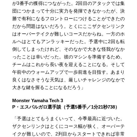
が3番手の獲得につながった。2回目のアタックでは集
団につかまって十分に実力を発揮できなかったが、決
勝で有利になるフロントローにつけることができたの
だから問題はないだろう。とくにここザクセンリンク
はオーバーテイクが難しいコースだからね。一方のホ
ルヘはとてもアンラッキーだった。予選中に2回も転
倒してしまったけれど、そのなかで大きな怪我がなか
ったことは幸いだった。彼のマシンを準備するため、
チームはこれから長い夜を迎えることになる。そして
午前中のウォームアップで一歩前進を目指す。あまり
良くはなさそうな天気は、厳しいチャレンジのなかで
大きな鍵を握ることになるだろう」
Monster Yamaha Tech 3
P・エスパルガロ選手談（予選5番手／1分21秒738）
「予選はとてもうまくいって、今季最高に近づいた。
ザクセンリンクはとくにコース幅が狭く、オーバーテ
イクが難しいので、2列目からスタートできれば非常