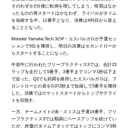
そのわずか2分後に転倒を喫してしまう。怪我はなか
ったものの再スタートはかなわず、ライバルがタイム
を短縮する中、11番手となり、決勝は4列目から迎え
ることとなった。
Monster Yamaha Tech 3のP・エスパルガロが予選セッ
ションで5位を獲得し、明日の決勝はセカンドローか
らスタートすることになった。
午前中に行われたフリープラクティス3では、合計23
ラップを走行して5番手。3番手までコンマ1秒以下ま
で迫った。Q2でも好調を維持したエスパルガロは、フ
ロントローとの差を0.072秒まで短縮して5番手を獲得
した。決勝ではロケットスタートからトップサテライ
トを目指す。
一方、チームメイトのB・スミスは予選14番手。フリ
ープラクティス3では順調にペースアップを続けてい
たが、終盤のタイムアタックではトップにコンマ3秒