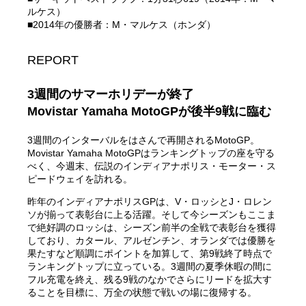
ルケス）
■2014年の優勝者：M・マルケス（ホンダ）
REPORT
3週間のサマーホリデーが終了
Movistar Yamaha MotoGPが後半9戦に臨む
3週間のインターバルをはさんで再開されるMotoGP。
Movistar Yamaha MotoGPはランキングトップの座を守る
べく、今週末、伝説のインディアナポリス・モーター・ス
ピードウェイを訪れる。
昨年のインディアナポリスGPは、V・ロッシとJ・ロレン
ソが揃って表彰台に上る活躍。そして今シーズンもここま
で絶好調のロッシは、シーズン前半の全戦で表彰台を獲得
しており、カタール、アルゼンチン、オランダでは優勝を
果たすなど順調にポイントを加算して、第9戦終了時点で
ランキングトップに立っている。3週間の夏季休暇の間に
フル充電を終え、残る9戦のなかでさらにリードを拡大す
ることを目標に、万全の状態で戦いの場に復帰する。