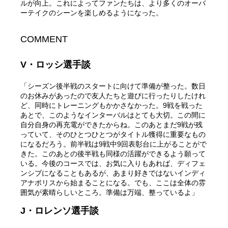
ルが向上。これによってファンたちは、より多くのオーバ
ーテイクのシーンを楽しめるようになった。
COMMENT
V・ロッシ選手談
「シーズン後半戦のスタートに向けて準備が整った。数日
のお休みがあったので友人たちと遊びに行ったりしたけれ
ど、同時にトレーニングもかかさなかった。9戦を戦った
あとで、このようなインターバルはとても大切。この間に
自分自身の再充電ができたからね。このあとまだ9戦が残
っていて、そのひとつひとつがタイトル獲得に重要なもの
になるだろう。前半戦は9戦中9回表彰台に上がることがで
きた。このあとの後半戦も同様の活躍ができるよう願って
いる。今後のコースでは、お気に入りもあれば、ディフェ
ンシブになることもあるが、あまり好きではないインディ
アナポリスから始まることになる。でも、ここは全体の雰
囲気が素晴らしいところ。準備は万端、整っているよ」
J・ロレンソ選手談