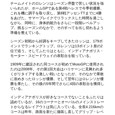
チームメイトのロレンソはシーズン序盤で苦しい状況を強
いられたが、ホームGPである第4戦ヘレスで今季初優勝。
これを機に調子を取り戻し、第8戦アッセンTTまでに4勝
をあげた。サマーブレイクでリラックスした時間を過ごし
ながら、同時に、身体的能力をさらに一段階レベルアッ
プ。残るシーズンのなかで、そのすべてを出し切れるよう
準備を整えている。
シーズン初戦から好調をキープしてきたロッシは、179ポ
イントでランキングトップ。ロレンソは13ポイント差の2
位で追う。そしてふたりはともに、インディアナポリス・
モーター・スピードウェイの表彰台を狙っている。
1909年に建設された同コースが初めてMotoGPに使用され
たのは2008年。その第1回大会はハリケーンに見舞われ多
くがリタイアする激しい戦いとなったが、そのなかで果敢
に攻めきったロッシが優勝。そして翌年にはロレンソが優
勝を果たし、その後の5年間でさらに4回の表彰台を獲得し
ている。
インディアナポリスが好きなコースでないことをふたりは
認めているが、16のコーナーとオーバルのメインストレー
トからなるレイアウトは気に入っている。全長4.216kmの
コースは昨年、路面を新たに舗装し直してグリップ・レベ