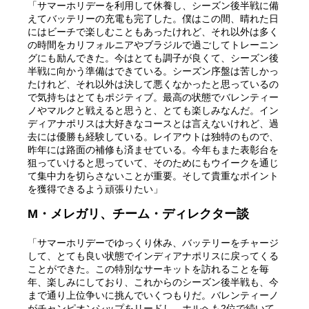
「サマーホリデーを利用して休養し、シーズン後半戦に備
えてバッテリーの充電も完了した。僕はこの間、晴れた日
にはビーチで楽しむこともあったけれど、それ以外は多く
の時間をカリフォルニアやブラジルで過ごしてトレーニン
グにも励んできた。今はとても調子が良くて、シーズン後
半戦に向かう準備はできている。シーズン序盤は苦しかっ
たけれど、それ以外は決して悪くなかったと思っているの
で気持ちはとてもポジティブ。最高の状態でバレンティー
ノやマルクと戦えると思うと、とても楽しみなんだ。イン
ディアナポリスは大好きなコースとは言えないけれど、過
去には優勝も経験している。レイアウトは独特のもので、
昨年には路面の補修も済ませている。今年もまた表彰台を
狙っていけると思っていて、そのためにもウイークを通じ
て集中力を切らさないことが重要。そして貴重なポイント
を獲得できるよう頑張りたい」
M・メレガリ、チーム・ディレクター談
「サマーホリデーでゆっくり休み、バッテリーをチャージ
して、とても良い状態でインディアナポリスに戻ってくる
ことができた。この特別なサーキットを訪れることを毎
年、楽しみにしており、これからのシーズン後半戦も、今
まで通り上位争いに挑んでいくつもりだ。バレンティーノ
がチャンピオンシップをリードし、ホルヘも2位で続いて