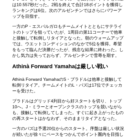
は10.557秒だった。2戦を終えて合計18ポイントを獲得し
ランキングは6位。次のアルゼンチンではさらにパワーア
ップを目指す。
一方のP・エスパルガロもチームメイトとともにサテライ
トのトップを狙っていたが、1周目の第11コーナーで他車
と接触して転倒しリタイアとなった。朝のウォームアップ
では、ウエットコンディションのなかで5位を獲得。希望
をもって臨んだ決勝だったが、残念な結果に終わった。し
かし気力は失っておらず、アルゼンチンで雪辱を期す。
Athinà Forward Yamahaは厳しい戦い
Athinà Forward YamahaのS・ブラドルは他車と接触して
転倒リタイア。チームメイトのL・バズは17位でチェッカ
ーを受けた。
ブラドルはグリッド4列目から好スタートを切り、トップ
10へ。J・ミラーとオープンクラスのトップを競いながら
も、接触して転倒してしまった。すぐに起き上がったもの
の再スタートはかなわず、そのままリタイアとなった。
一方のバズは予選20位からのスタート。序盤は厳しい状況
が続いたが徐々にペースをつかんでポイント圏内を目指し