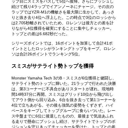
ップ目にスミスをパスして5位へ復帰。さらにプッシュし
続けて残り4ラップでイアンノーネにチャージ。その次の
ラップではYZR-M1の機敏さを最大限に生かして、あっさ
りと抜き去り4位へ浮上した。この時点で3位のロッシから
は2.705秒離されていたため、ロレンソは後方との差を計
りながら4位獲得を確実にすることに集中しチェッカー。
トップとの差は6.682秒だった。
シリーズポイントでは、16ポイントを加算して合計41ポ
イントとしたロッシがランキングトップをキープ。ロレン
ソは合計26ポイントでランキング5位。
スミスがサテライト勢トップを獲得
Monster Yamaha Tech 3のB・スミスが6位獲得と健闘し、
サテライト勢のトップに輝いた。21ラップで行われた決勝
は、第3コーナーに不具合がありスタートが遅れ、現地時
間14時37分に再開。スミスはグリッド10位から飛び出し
てアウト側から回り込み、6台を抜き去って第1コーナーを
4位で立ちあがる。その後も強気の姿勢をくずさず、ハイ
ペースをキープしてトップグループに食らいついた。レー
ス中盤までに6位に後退したものの、最後まで気迫あふれ
る走りで懸命にプッシュし続け、サテライトでトップのポ
ジションを守りきってチェッカーを受けた。トップとの差