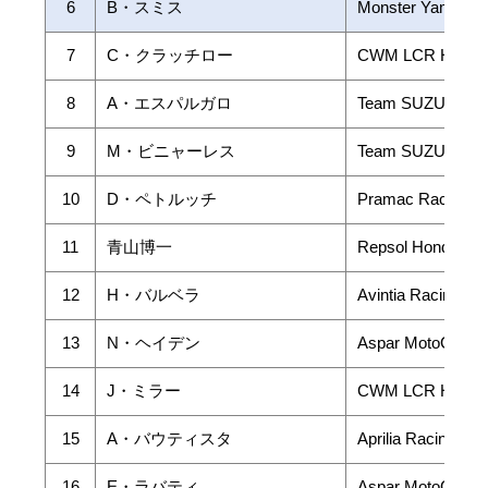
6
B・スミス
Monster Yamaha 
7
C・クラッチロー
CWM LCR Honda
8
A・エスパルガロ
Team SUZUKI E
9
M・ビニャーレス
Team SUZUKI E
10
D・ペトルッチ
Pramac Racing
11
青山博一
Repsol Honda Te
12
H・バルベラ
Avintia Racing
13
N・ヘイデン
Aspar MotoGP T
14
J・ミラー
CWM LCR Honda
15
A・バウティスタ
Aprilia Racing Te
16
E・ラバティ
Aspar MotoGP T