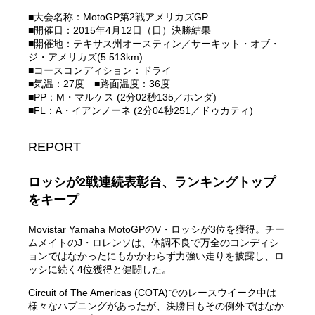
■大会名称：MotoGP第2戦アメリカズGP
■開催日：2015年4月12日（日）決勝結果
■開催地：テキサス州オースティン／サーキット・オブ・
ジ・アメリカズ(5.513km)
■コースコンディション：ドライ
■気温：27度 ■路面温度：36度
■PP：M・マルケス (2分02秒135／ホンダ)
■FL：A・イアンノーネ (2分04秒251／ドゥカティ)
REPORT
ロッシが2戦連続表彰台、ランキングトップ
をキープ
Movistar Yamaha MotoGPのV・ロッシが3位を獲得。チー
ムメイトのJ・ロレンソは、体調不良で万全のコンディシ
ョンではなかったにもかかわらず力強い走りを披露し、ロ
ッシに続く4位獲得と健闘した。
Circuit of The Americas (COTA)でのレースウイーク中は
様々なハプニングがあったが、決勝日もその例外ではなか