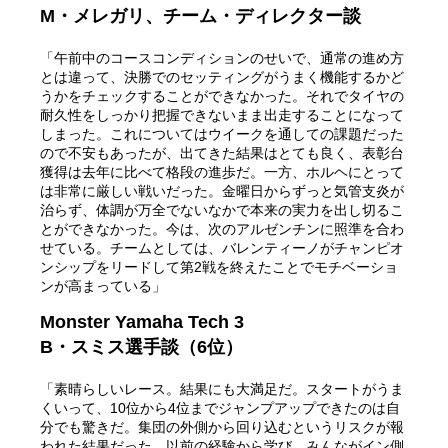
M・メレガリ、チーム・ディレクター談
「午前中のコースコンディションのせいで、通常の進め方
とは違って、決勝でのセッティングがうまく機能するかど
うかをチェックすることができなかった。それでタイヤの
耐久性をしっかり把握できないまま出走することになって
しまった。これについてはウイークを通しての課題だった
ので不安もあったが、出てきた結果はとても良く、表彰台
獲得は去年に比べて格段の進歩だ。一方、ホルヘにとって
は非常に厳しい戦いだった。金曜日からずっと気管支炎が
治らず、体調が万全でないなかで本来の実力を出し切るこ
とができなかった。今は、次のアルゼンチンに照準を合わ
せている。チームとしては、バレンティーノがチャンピオ
ンシップをリードして第2戦を終えたことでモチベーショ
ンが高まっている」
Monster Yamaha Tech 3
B・スミス選手談（6位）
「素晴らしいレース。結果にも大満足だ。スタートがうま
くいって、10位から4位までジャンプアップできたのは自
分でも驚きだ。集団の外側から回り込むというリスクが報
われた結果だった。以前の経験から学び、みんながイン側