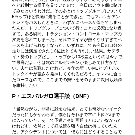
へと殺到する様子を見ていたので、今日はアウト側に賭け
てみたというわけだ。そのあとはトップグループについて
5ラップほど快適に走ることができた。でもマルクがアン
ドレアをパスしたときに、わずかにペースが落ちてしまっ
たんだ。トップグループについて行くことに必死になり過
ぎて、ある瞬間、トラクション・コントロール・マップの
変更を忘れてしまった。それでタイヤが熱くなりすぎてペ
ースを上げられなくなった。いずれにしても今日の自分の
走りには満足できたし6位はとてもうれしい結果。サテラ
イト勢のトップだし、トップから10秒差というのは今まで
で最高だよ。今は次のアルゼンチンが楽しみで仕方がな
い。去年は苦戦したけれど、今年の新しいM1とブリヂス
トンタイヤが強さを発揮してくれるだろう。ヤマハに合っ
たコースなので、ここまでの勢いをそのままに次回も好調
を維持したい」
P・エスパルガロ選手談（DNF）
「当然ながら、非常に残念な結果。とても奇妙なウイーク
だったにもかかわらず、僕らはそれまで常に上位7位まで
に入っていた。そして予選こそ計画通りとはいかなかった
けれども、依然として好成績を狙う自信は持っていたん
だ。アクシデントについては、僕らにはどうすることもで