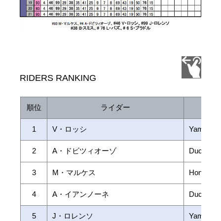
RIDERS RANKING
順位
ライダー
1
V・ロッシ
Yamaha
2
A・ドビツィオーゾ
Ducati
3
M・マルケス
Honda
4
A・イアンノーネ
Ducati
5
J・ロレンソ
Yamaha