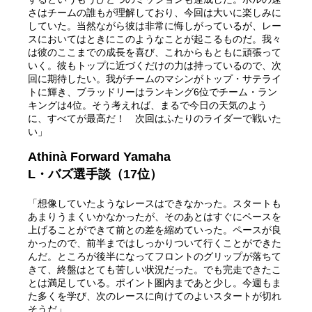
さはチームの誰もが理解しており、今回は大いに楽しみに
していた。当然ながら彼は非常に悔しがっているが、レー
スにおいてはときにこのようなことが起こるものだ。我々
は彼のここまでの成長を喜び、これからもともに頑張って
いく。彼もトップに近づくだけの力は持っているので、次
回に期待したい。我がチームのマシンがトップ・サテライ
トに輝き、ブラッドリーはランキング6位でチーム・ラン
キングは4位。そう考えれば、まるで今日の天気のよう
に、すべてが最高だ！ 次回はふたりのライダーで戦いた
い」
Athinà Forward Yamaha
L・バズ選手談（17位）
「想像していたようなレースはできなかった。スタートも
あまりうまくいかなかったが、そのあとはすぐにペースを
上げることができて前との差を縮めていった。ペースが良
かったので、前半まではしっかりついて行くことができた
んだ。ところが後半になってフロントのグリップが落ちて
きて、終盤はとても苦しい状況だった。でも完走できたこ
とは満足している。ポイント圏内まであと少し。今週もま
た多くを学び、次のレースに向けてのよいスタートが切れ
そうだ」