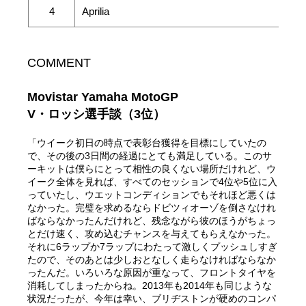
4
Aprilia
COMMENT
Movistar Yamaha MotoGP
V・ロッシ選手談（3位）
「ウイーク初日の時点で表彰台獲得を目標にしていたの
で、その後の3日間の経過にとても満足している。このサ
ーキットは僕らにとって相性の良くない場所だけれど、ウ
イーク全体を見れば、すべてのセッションで4位や5位に入
っていたし、ウエットコンディションでもそれほど悪くは
なかった。完璧を求めるならドビツィオーゾを倒さなけれ
ばならなかったんだけれど、残念ながら彼のほうがちょっ
とだけ速く、攻め込むチャンスを与えてもらえなかった。
それに6ラップか7ラップにわたって激しくプッシュしすぎ
たので、そのあとは少しおとなしく走らなければならなか
ったんだ。いろいろな原因が重なって、フロントタイヤを
消耗してしまったからね。2013年も2014年も同じような
状況だったが、今年は幸い、ブリヂストンが硬めのコンパ