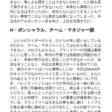
きない。悔しさを隠すことはできないけれど、ただ前を見
て努力することしかできないんだ。本来なら素晴らしい一
日になるはずだったのに、自分たちにはどうすることもで
きない事情でこのような残念な結果になってしまった。今
は次のアルゼンチンへ目を向け、上位を目指すだけ」
H・ポンシャラル、チーム・マネジャー談
「ふたりのライダーのうち、ひとりが辛い思いをしている
のだから、チーム・マネジャーとしては心から喜ぶことは
できない。それでももちろん、ブラッドリーの活躍は素晴
らしいと思っている。昨日の予選では技術的な問題が出て
しまい、本来の実力を出し切ることができなかったが、自
信を失うことなく、今日は見事なスタートを見せてくれ
た。彼のスタートはいつも素晴らしいが、今日はMotoGP
のキャリアのなかのベストと言ってもいいものだ。さらに
そのあともファクトリーライダーたちに懸命について行
き、バレンティーノとはレースの半分以上を一緒に戦った
のだ。非常に印象的な光景だったし、彼も多くを学んだこ
とだろう。我々にとってはファクトリー勢にできる限り近
づくことが目標で、それがひとつの重要な評価基準になっ
ている。ブラッドリーは大きな仕事を成し遂げ、トップと
の差を最小限に縮めることができたし、カルの前でゴール
するというもうひとつのミッションも達成した。ポルの速