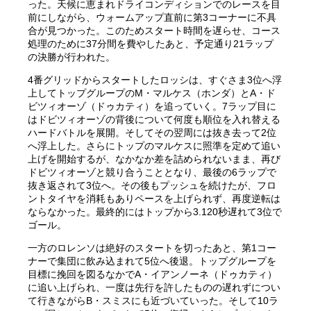
った。天候に恵まれドライコンディションでのレースを目
前にしながら、ウォームアップ直前に第3コーナーに不具
合が見つかった。このためスタート時間を遅らせ、コース
処理のために37分間を費やしたあと、予定通り21ラップ
の決勝が行われた。
4番グリッドからスタートしたロッシは、すぐさま3位へ浮
上してトップグループのM・マルケス（ホンダ）とA・ド
ビツィオーゾ（ドゥカティ）を追っていく。7ラップ目に
はドビツィオーゾの背後について何度も順位を入れ替える
ハードバトルを展開。そしてその翌周には抜き去って2位
へ浮上した。さらにトップのマルケスに照準を定めて追い
上げを開始するが、なかなか差を詰められないまま、再び
ドビツィオーゾと競り合うこととなり、最後の6ラップで
抜き返されて3位へ。その後もプッシュを続けたが、フロ
ントタイヤを消耗もありペースを上げられず、再度逆転は
ならなかった。最終的にはトップから3.120秒遅れて3位で
ゴール。
一方のロレンソは絶好のスタートを切ったあと、第1コー
ナーで集団に飲み込まれて5位へ後退。トップグループを
目標に挽回を図るなかでA・イアンノーネ（ドゥカティ）
に追い上げられ、一度は先行を許したものの遅れずについ
て行きながらB・スミスにも近づいていった。そして10ラ