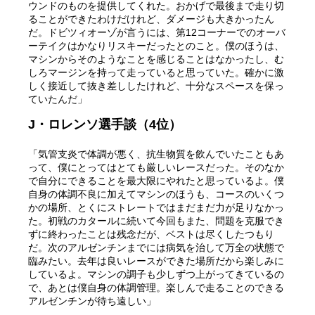
ウンドのものを提供してくれた。おかげで最後まで走り切
ることができたわけだけれど、ダメージも大きかったん
だ。ドビツィオーゾが言うには、第12コーナーでのオーバ
ーテイクはかなりリスキーだったとのこと。僕のほうは、
マシンからそのようなことを感じることはなかったし、む
しろマージンを持って走っていると思っていた。確かに激
しく接近して抜き差ししたけれど、十分なスペースを保っ
ていたんだ」
J・ロレンソ選手談（4位）
「気管支炎で体調が悪く、抗生物質を飲んでいたこともあ
って、僕にとってはとても厳しいレースだった。そのなか
で自分にできることを最大限にやれたと思っているよ。僕
自身の体調不良に加えてマシンのほうも、コースのいくつ
かの場所、とくにストレートではまだまだ力が足りなかっ
た。初戦のカタールに続いて今回もまた、問題を克服でき
ずに終わったことは残念だが、ベストは尽くしたつもり
だ。次のアルゼンチンまでには病気を治して万全の状態で
臨みたい。去年は良いレースができた場所だから楽しみに
しているよ。マシンの調子も少しずつ上がってきているの
で、あとは僕自身の体調管理。楽しんで走ることのできる
アルゼンチンが待ち遠しい」