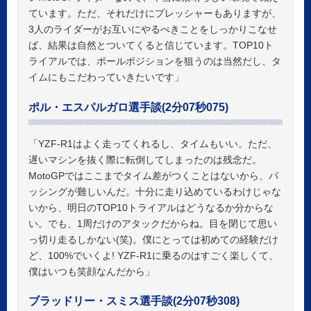
ています。ただ、それだけにプレッシャーもありますが、
3人のライダーがお互いにやるべきことをしっかりこなせ
ば、結果は自然とついてくると信じています。TOP10ト
ライアルでは、ポールポジションを狙うのは当然だし、タ
イムにもこだわっていきたいです」
ポル・エスパルガロ選手談(2分07秒075)
「YZF-R1はよく走ってくれるし、タイムもいい。ただ、
遅いマシンを抜く際に転倒してしまったのは残念だ。
MotoGPではここまでタイム差がつくことはないから、パ
ッシングが難しいんだ。十分に走り込めているわけじゃな
いから、明日のTOP10トライアルはどうなるか分からな
い。でも、1周だけのアタックだからね。目を閉じて思い
っ切り走るしかない(笑)。僕にとっては初めての経験だけ
ど、100%でいくよ! YZF-R1に乗るのはすごく楽しくて、
僕はいつも笑顔なんだから」
ブラッドリー・スミス選手談(2分07秒308)