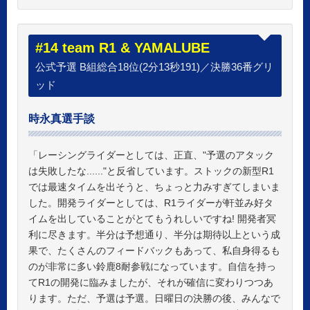
#14 team R1 & YAMALUBE
公式予選 B組総合18位(2分13秒191)／決勝36番グリ
ッド
時永真選手談
「レーシングライダーとしては、正直、"予選のアタック
は失敗したな......"と反省しています。ストックの新型R1
では最速タイムを出そうと、ちょっと力みすぎてしまいま
した。開発ライダーとしては、R1ライダーが軒並み好タ
イムを出していることがとてもうれしいですね! 開発者冥
利に尽きます。半分は予想通り、半分は期待以上という成
果で、たくさんのフィードバックもあって、私自身得るも
のが非常に多い鈴鹿8耐参戦になっています。自信を持っ
てR1の開発に臨みましたが、それが確信に変わりつつあ
ります。ただ、予選は予選。日曜日の決勝の後、みんなで