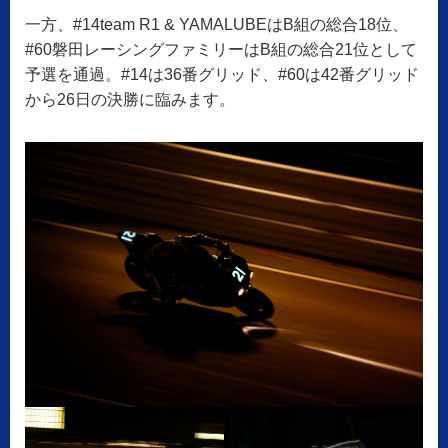
一方、#14team R1 & YAMALUBEはB組の総合18位、
#60磐田レーシングファミリーはB組の総合21位として
予選を通過。#14は36番グリッド、#60は42番グリッド
から26日の決勝に臨みます。