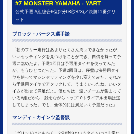
#7 MONSTER YAMAHA - YART
公式予選 A組総合6位(2分08秒973)／決勝11番グリ
ッド
ブロック・パークス選手談
「朝のフリー走行はあまりたくさん周回できなかったが、
いいセッティングを見つけることができ、自信を持って予
選に臨めたよ。予選1回目は予選用タイヤを使ってみた
が、もうひとつだった。予選2回目は、序盤は決勝用タイ
ヤを使ってマシンセッティングを少し変えてみた。それか
ら予選用タイヤでアタックして、うまくいったね。いいタ
イムが出せて満足だよ。僕たちは、速いチームが集まって
いるA組だから、残念ながらトップ10トライアル出場は逃
してしまった。でも、全体的には満足いく予選だった」
マンディ・カインツ監督談
「グリッドはともかく、2分8秒9というタイムには非常に