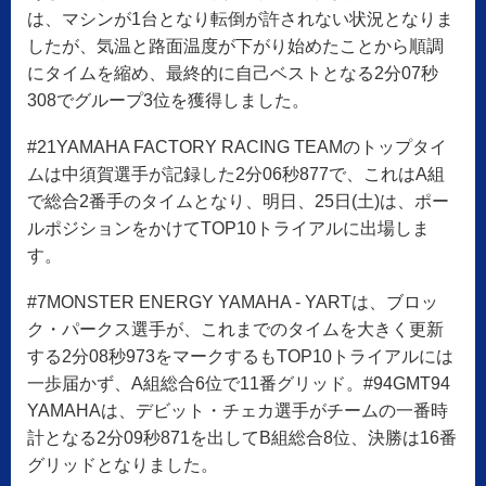
は、マシンが1台となり転倒が許されない状況となりま
したが、気温と路面温度が下がり始めたことから順調
にタイムを縮め、最終的に自己ベストとなる2分07秒
308でグループ3位を獲得しました。
#21YAMAHA FACTORY RACING TEAMのトップタイ
ムは中須賀選手が記録した2分06秒877で、これはA組
で総合2番手のタイムとなり、明日、25日(土)は、ポー
ルポジションをかけてTOP10トライアルに出場しま
す。
#7MONSTER ENERGY YAMAHA - YARTは、ブロッ
ク・パークス選手が、これまでのタイムを大きく更新
する2分08秒973をマークするもTOP10トライアルには
一歩届かず、A組総合6位で11番グリッド。#94GMT94
YAMAHAは、デビット・チェカ選手がチームの一番時
計となる2分09秒871を出してB組総合8位、決勝は16番
グリッドとなりました。