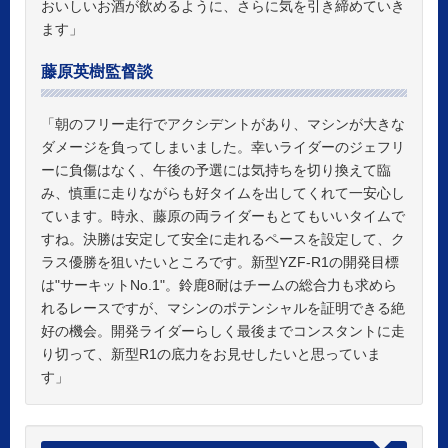
おいしいお酒が飲めるように、さらに気を引き締めていき
ます」
藤原英樹監督談
「朝のフリー走行でアクシデントがあり、マシンが大きな
ダメージを負ってしまいました。幸いライダーのジェフリ
ーに負傷はなく、午後の予選には気持ちを切り換えて臨
み、慎重に走りながらも好タイムを出してくれて一安心し
ています。時永、藤原の両ライダーもとてもいいタイムで
すね。決勝は安定して安全に走れるペースを設定して、ク
ラス優勝を狙いたいところです。新型YZF-R1の開発目標
は"サーキットNo.1"。鈴鹿8耐はチームの総合力も求めら
れるレースですが、マシンのポテンシャルを証明できる絶
好の機会。開発ライダーらしく最後までコンスタントに走
り切って、新型R1の底力をお見せしたいと思っていま
す」