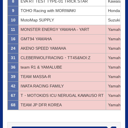
8
EVA RT TEST TYPE-01 TRICK STAR
Kawasaki
9
TOHO Racing with MORIWAKI
Honda
10
MotoMap SUPPLY
Suzuki
11
MONSTER ENERGY YAMAHA - YART
Yamaha
16
GMT94 YAMAHA
Yamaha
24
AKENO SPEED YAMAHA
Yamaha
31
CLEBERWOLFRACING・TT45&NOI:Z
Yamaha
36
team R1 & YAMALUBE
Yamaha
39
TEAM MASSA-R
Yamaha
42
IWATA RACING FAMILY
Yamaha
67
T・MOTOKIDS ICU NERUGAL KAWAUSO RT
Yamaha
68
TEAM JP DFR KOREA
Yamaha