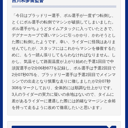
吉川和多留監督
「今日はブラッドリー選手、ポル選手が一度ずつ転倒し、
とくにポル選手の転倒でマシンが破損してしまいました。
ポル選手がちょうどタイムアタックに入っていたときで、
デグナーカーブで遅いマシンに引っかかり、かわそうとし
た際に転倒したようです。幸い、ライダーに怪我はありま
せんでしたが、スタッフにはこれからマシンを修復するた
めに、もう一踏ん張りしてもらわなければなりません。し
かし、気温そして路面温度が上がり始めた予選1回目で中
須賀選手が2分06秒877を記録し、ポル選手は予選2回目で
2分07秒075を、ブラッドリー選手は予選2回目でメインマ
シンでの出走となり慎重な走りに徹しましたが2分07秒
308をマークしており、全体的には順調な仕上がりです。
3人のライダーの実力に疑いの余地はないので、タイムに
差があるライダーに遭遇した際には的確なマージンと余裕
を持って走るように改めて徹底したいと思います」