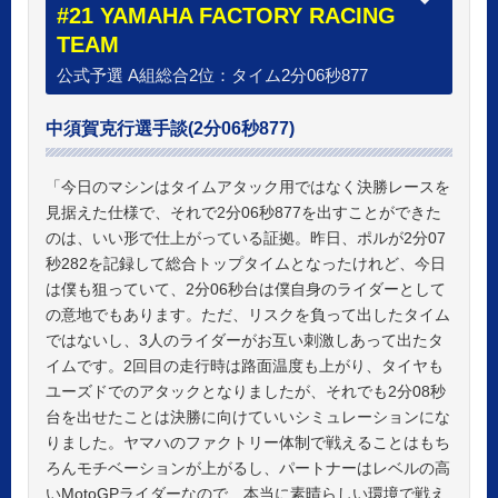
#21 YAMAHA FACTORY RACING
TEAM
公式予選 A組総合2位：タイム2分06秒877
中須賀克行選手談(2分06秒877)
「今日のマシンはタイムアタック用ではなく決勝レースを
見据えた仕様で、それで2分06秒877を出すことができた
のは、いい形で仕上がっている証拠。昨日、ポルが2分07
秒282を記録して総合トップタイムとなったけれど、今日
は僕も狙っていて、2分06秒台は僕自身のライダーとして
の意地でもあります。ただ、リスクを負って出したタイム
ではないし、3人のライダーがお互い刺激しあって出たタ
イムです。2回目の走行時は路面温度も上がり、タイヤも
ユーズドでのアタックとなりましたが、それでも2分08秒
台を出せたことは決勝に向けていいシミュレーションにな
りました。ヤマハのファクトリー体制で戦えることはもち
ろんモチベーションが上がるし、パートナーはレベルの高
いMotoGPライダーなので、本当に素晴らしい環境で戦え