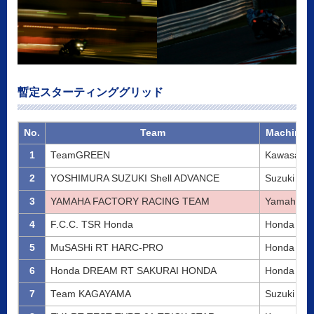
暫定スターティンググリッド
No.
Team
Machine
1
TeamGREEN
Kawasaki
2
YOSHIMURA SUZUKI Shell ADVANCE
Suzuki
3
YAMAHA FACTORY RACING TEAM
Yamaha
4
F.C.C. TSR Honda
Honda
5
MuSASHi RT HARC-PRO
Honda
6
Honda DREAM RT SAKURAI HONDA
Honda
7
Team KAGAYAMA
Suzuki