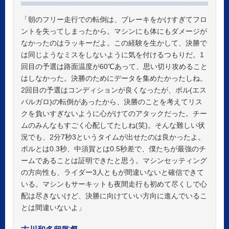
「朝のフリー走行での転倒は、ブレーキをかけすぎてフロ
ントを失ってしまったから。マシンにも体にもダメージが
なかったのはラッキーだよ。この経験を生かして、決勝で
は同じようなミスをしないように気を付けるつもりだ。1
回目の予選は路面温度が60℃あって、思い切り攻めること
はしなかった。決勝のためにデータを集めたかったしね。
2回目の予選はコンディションが良くなったが、ポル(エス
パルガロ)の転倒があったから、決勝のことを考えてリス
クを負いすぎないように心がけてのアタックだった。チー
ムのみんなもすごく心配してたしね(笑)。そんな難しい状
況でも、2分7秒3というタイムが出せたのは良かったよ。
ポルとは0.3秒、中須賀とは0.5秒差で、僕たちが最強のチ
ームであることは証明できたと思う。マシンセッティング
の方向性も、ライダー3人ともが間違いないと確信できて
いる。マシンもサーキットも夜間走行も初めて尽くしで心
配は尽きないけど、決勝に向けていい方向に進んでいるこ
とは間違いないよ」