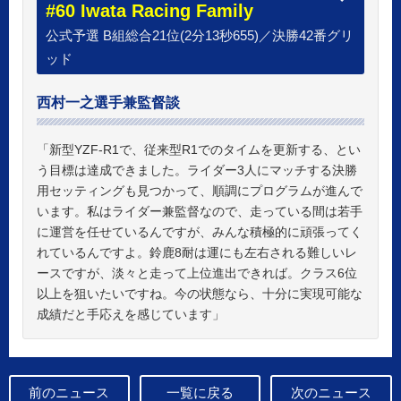
#60 Iwata Racing Family
公式予選 B組総合21位(2分13秒655)／決勝42番グリ
ッド
西村一之選手兼監督談
「新型YZF-R1で、従来型R1でのタイムを更新する、とい
う目標は達成できました。ライダー3人にマッチする決勝
用セッティングも見つかって、順調にプログラムが進んで
います。私はライダー兼監督なので、走っている間は若手
に運営を任せているんですが、みんな積極的に頑張ってく
れているんですよ。鈴鹿8耐は運にも左右される難しいレ
ースですが、淡々と走って上位進出できれば。クラス6位
以上を狙いたいですね。今の状態なら、十分に実現可能な
成績だと手応えを感じています」
前のニュース
一覧に戻る
次のニュース