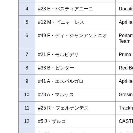
4
#23 E・バスティアニーニ
Ducat
5
#12 M・ビニャーレス
Aprili
6
#49 F・ディ・ジャンアントニオ
Perta
Team
7
#21 F・モルビデリ
Prima
8
#33 B・ビンダー
Red Bu
9
#41 A・エスパルガロ
Aprili
10
#73 A・マルケス
Gresin
11
#25 R・フェルナンデス
Track
12
#5 J・ザルコ
CAST