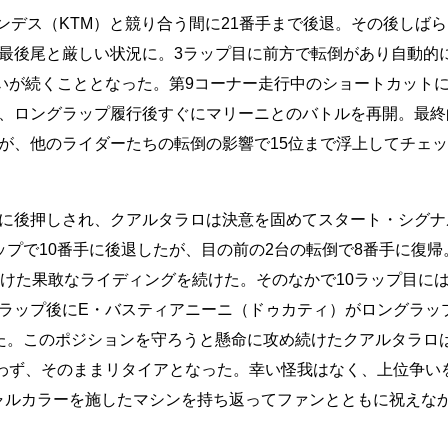
ンデス（KTM）と競り合う間に21番手まで後退。その後しば
最後尾と厳しい状況に。3ラップ目に前方で転倒があり自動的
争いが続くこととなった。第9コーナー走行中のショートカット
、ロングラップ履行後すぐにマリーニとのバトルを再開。最終
が、他のライダーたちの転倒の影響で15位まで浮上してチェ
に後押しされ、クアルタラロは決意を固めてスタート・シグナ
プで10番手に後退したが、目の前の2台の転倒で8番手に復帰
けた果敢なライディングを続けた。そのなかで10ラップ目には
ラップ後にE・バスティアニーニ（ドゥカティ）がロングラッ
た。このポジションを守ろうと懸命に攻め続けたクアルタラロ
なわず、そのままリタイアとなった。幸い怪我はなく、上位争い
ャルカラーを施したマシンを持ち返ってファンとともに祝えな