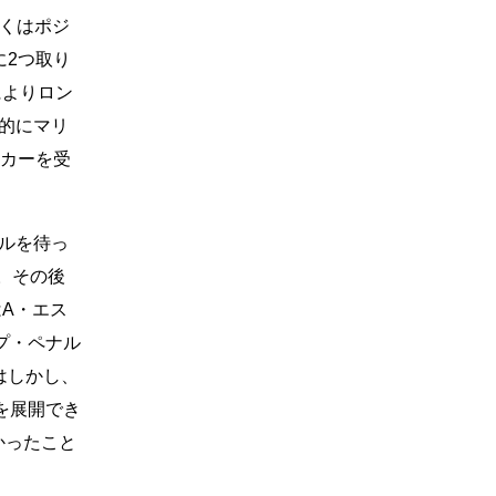
らくはポジ
に2つ取り
によりロン
的にマリ
ッカーを受
ルを待っ
。その後
A・エス
プ・ペナル
はしかし、
を展開でき
かったこと