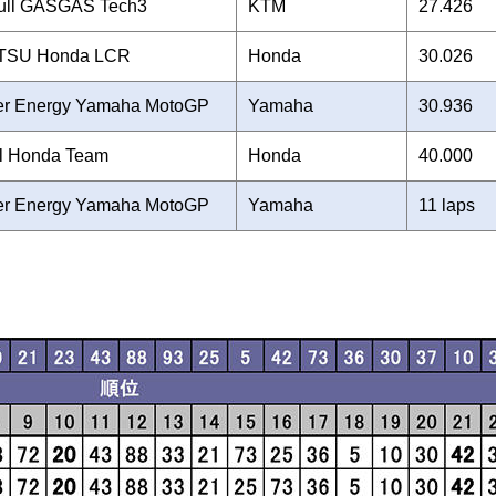
ull GASGAS Tech3
KTM
27.426
TSU Honda LCR
Honda
30.026
er Energy Yamaha MotoGP
Yamaha
30.936
l Honda Team
Honda
40.000
er Energy Yamaha MotoGP
Yamaha
11 laps