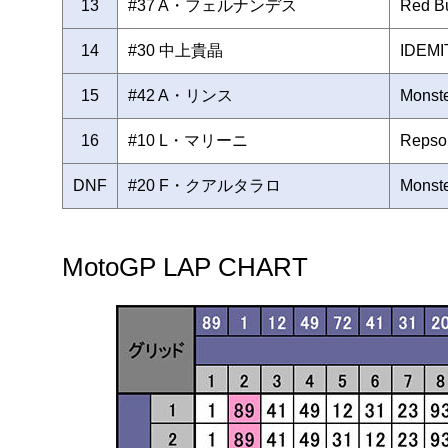
13
#37 A・フェルナンデス
Red B
14
#30 中上貴晶
IDEMI
15
#42 A・リンス
Monst
16
#10 L・マリーニ
Repso
DNF
#20 F・クアルタラロ
Monst
MotoGP LAP CHART