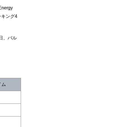
ergy
ンキング4
日、バル
イム