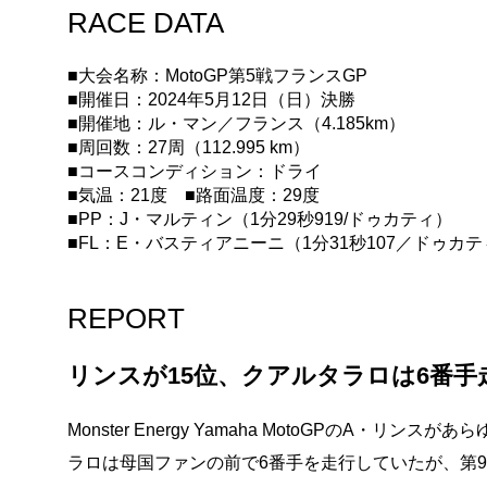
RACE DATA
■大会名称：MotoGP第5戦フランスGP
■開催日：2024年5月12日（日）決勝
■開催地：ル・マン／フランス（4.185km）
■周回数：27周（112.995 km）
■コースコンディション：ドライ
■気温：21度 ■路面温度：29度
■PP：J・マルティン（1分29秒919/ドゥカティ）
■FL：E・バスティアニーニ（1分31秒107／ドゥカ
REPORT
リンスが15位、クアルタラロは6番
Monster Energy Yamaha MotoGPのA
ラロは母国ファンの前で6番手を走行していたが、第