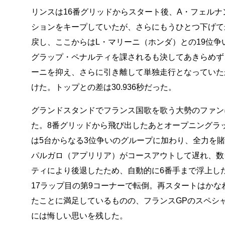
リンスは16番グリッドからスタート後、A・フェルナ
ションをキープしていたが、さらにもうひとつ下げて
戻し、ここからはL・マリーニ（ホンダ）との19位
グラップ・ペナルティを課されるも決してあきらめず
ーニを抑え、さらに引き離して単独走行となっていた
けた。トップとの差は30.936秒だった。
グランドスタンドでフランス国歌を歌う大勢のファン
た。8番グリッドから飛び出したあとオープニングラッ
は5台からなる3位争いのグループに加わり、全力を賭
パルガロ（アプリリア）がコースアウトして遅れ、数
ティにより後退したため、自動的に6番手まで浮上し
17ラップ目の第9コーナーで転倒。再スタートはか
たことに満足しているものの、フランスGPのスペシ
には悔しい思いを残した。