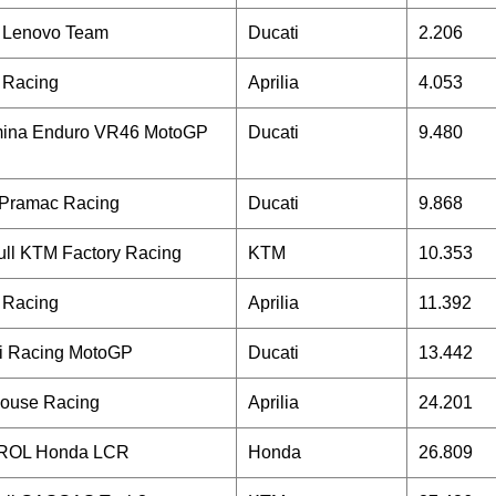
i Lenovo Team
Ducati
2.206
a Racing
Aprilia
4.053
mina Enduro VR46 MotoGP
Ducati
9.480
 Pramac Racing
Ducati
9.868
ll KTM Factory Racing
KTM
10.353
a Racing
Aprilia
11.392
i Racing MotoGP
Ducati
13.442
house Racing
Aprilia
24.201
ROL Honda LCR
Honda
26.809