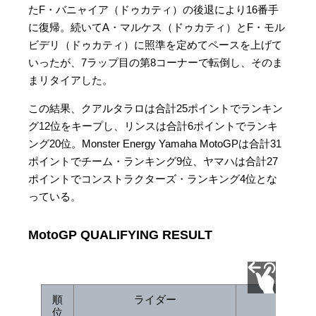
たF・バニャイア（ドゥカティ）の後退により16番手
に復帰。続いてA・マルケス（ドゥカティ）とF・モル
ビデリ（ドゥカティ）に照準を定めてペースを上げて
いったが、7ラップ目の第8コーナーで転倒し、そのま
まリタイアした。
この結果、クアルタラロは合計25ポイントでランキン
グ12位をキープし、リンスは合計6ポイントでランキ
ング20位。Monster Energy Yamaha MotoGPは合計31
ポイントでチーム・ランキング9位、ヤマハは合計27
ポイントでコンストラクターズ・ランキング4位とな
っている。
MotoGP QUALIFYING RESULT
順
ライダー
チ
位