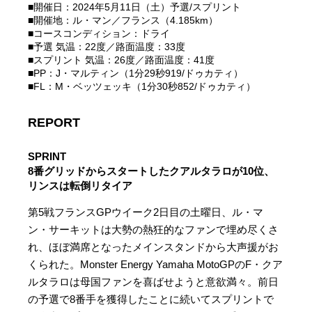
■開催日：2024年5月11日（土）予選/スプリント
■開催地：ル・マン／フランス（4.185km）
■コースコンディション：ドライ
■予選 気温：22度／路面温度：33度
■スプリント 気温：26度／路面温度：41度
■PP：J・マルティン（1分29秒919/ドゥカティ）
■FL：M・ベッツェッキ（1分30秒852/ドゥカティ）
REPORT
SPRINT
8番グリッドからスタートしたクアルタラロが10位、
リンスは転倒リタイア
第5戦フランスGPウイーク2日目の土曜日、ル・マ
ン・サーキットは大勢の熱狂的なファンで埋め尽くさ
れ、ほぼ満席となったメインスタンドから大声援がお
くられた。Monster Energy Yamaha MotoGPのF・クア
ルタラロは母国ファンを喜ばせようと意欲満々。前日
の予選で8番手を獲得したことに続いてスプリントで