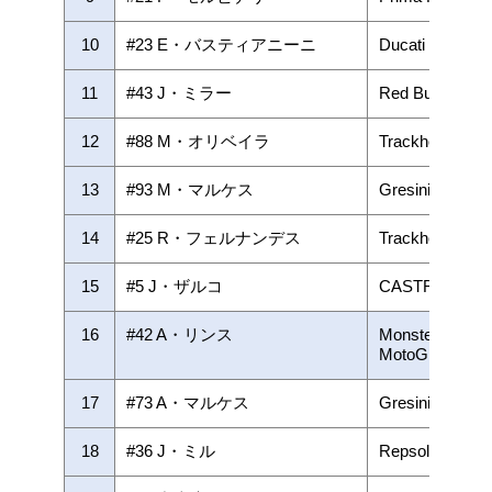
10
#23 E・バスティアニーニ
Ducati Lenovo
11
#43 J・ミラー
Red Bull KTM F
12
#88 M・オリベイラ
Trackhouse Ra
13
#93 M・マルケス
Gresini Racin
14
#25 R・フェルナンデス
Trackhouse Ra
15
#5 J・ザルコ
CASTROL Hon
16
#42 A・リンス
Monster Energ
MotoGP
17
#73 A・マルケス
Gresini Racin
18
#36 J・ミル
Repsol Honda 