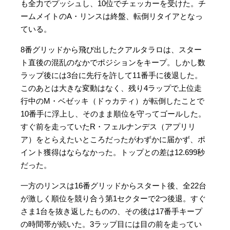
も全力でプッシュし、10位でチェッカーを受けた。チ
ームメイトのA・リンスは終盤、転倒リタイアとなっ
ている。
8番グリッドから飛び出したクアルタラロは、スター
ト直後の混乱のなかでポジションをキープ。しかし数
ラップ後には3台に先行を許して11番手に後退した。
このあとは大きな変動はなく、残り4ラップで上位走
行中のM・ベゼッキ（ドゥカティ）が転倒したことで
10番手に浮上し、そのまま順位を守ってゴールした。
すぐ前を走っていたR・フェルナンデス（アプリリ
ア）をとらえたいところだったがわずかに届かず、ポ
イント獲得はならなかった。トップとの差は12.699秒
だった。
一方のリンスは16番グリッドからスタート後、全22台
が激しく順位を競り合う第1セクターで2つ後退。すぐ
さま1台を抜き返したものの、その後は17番手キープ
の時間帯が続いた。3ラップ目には目の前を走ってい