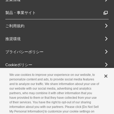
製品・事業サイト
ご利用規約
推奨環境
プライバシーポリシー
Cookieポリシー
We use cookies to improve your experience on our website, to
アクセシビリティ方針
personalize content and ads, to provide social media features
and to analyze our traffic. We share information about your use of
our website with our social media, advertising and analytics
partners, who may combine it with other information that you
古物営業法に基づく表示
have provided to them or that they have collected from your use
of their services. You have the right to opt-out of our sharing
information about you with our partners. Please click [Do Not Sell
お問合せ
My Personal Information] to customize your cookie settings on