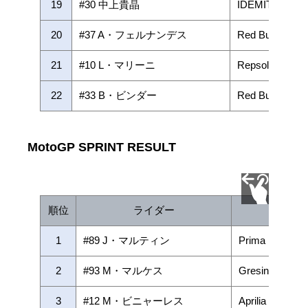
19
#30 中上貴晶
IDEMITSU Hon
20
#37 A・フェルナンデス
Red Bull GAS
21
#10 L・マリーニ
Repsol Honda 
22
#33 B・ビンダー
Red Bull KTM F
MotoGP SPRINT RESULT
順位
ライダー
チ
1
#89 J・マルティン
Prima Pramac 
2
#93 M・マルケス
Gresini Racin
3
#12 M・ビニャーレス
Aprilia Racing