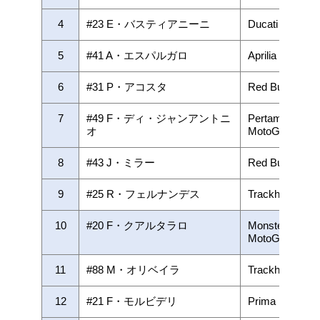
4
#23 E・バスティアニーニ
Ducati Lenovo
5
#41 A・エスパルガロ
Aprilia Racing
6
#31 P・アコスタ
Red Bull GAS
7
#49 F・ディ・ジャンアントニ
Pertamina End
オ
MotoGP Team
8
#43 J・ミラー
Red Bull KTM 
9
#25 R・フェルナンデス
Trackhouse Ra
10
#20 F・クアルタラロ
Monster Ener
MotoGP
11
#88 M・オリベイラ
Trackhouse Ra
12
#21 F・モルビデリ
Prima Pramac 