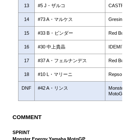
13
#5 J・ザルコ
CASTROL Hon
14
#73 A・マルケス
Gresini Racin
15
#33 B・ビンダー
Red Bull KTM 
16
#30 中上貴晶
IDEMITSU Ho
17
#37 A・フェルナンデス
Red Bull GAS
18
#10 L・マリーニ
Repsol Honda
DNF
#42 A・リンス
Monster Ener
MotoGP
COMMENT
SPRINT
Monster Energy Yamaha MotoGP