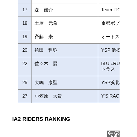
17
森 優介
Team ITOMO
18
土屋 元希
京都ボブキャッ
19
斉藤 崇
オートスポーツ清水
20
袴田 哲弥
YSP 浜松/BOSS 
22
佐々木 麗
bLU cRU Y'sraci
トラス
25
大嶋 康聖
YSP浜北大橋レ
27
小笠原 大貴
Y'S RACING
IA2 RIDERS RANKING