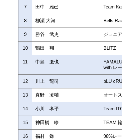
7
田中 雅己
Team Kawasaki 
8
柳瀬 大河
Bells Racing
9
勝谷 武史
ジュニアライダ
10
鴨田 翔
BLITZ
11
中島 漱也
YAMALUBE RAC
with レーシン
12
川上 龍司
bLU cRU YSP
13
真野 凌輔
オートスポーツ
14
小川 孝平
Team ITOMO
15
神田橋 瞭
TEAM 輪生館
16
福村 鎌
98%レーシング