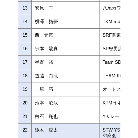
13
安原 志
八尾カワサキAN
14
横澤 拓夢
TKM motor spo
15
西 元気
SRF関東オート
16
宗本 駿真
SP忠男広島
17
星野 裕
Team SBE
18
道脇 白龍
TEAM KOHSAK
19
上原 巧
オートスポーツ
20
池本 凌汰
KTMうずしおレ
21
白石 翔也
Y's レーシング
22
鈴木 涼太
STW YSP浜北大
弟商会