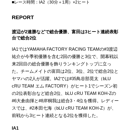
■レース時間：IA2（30分＋1周）×2ヒート
REPORT
渡辺が2連勝などで総合優勝、富田は3ヒート連続表彰
台で総合2位
IA1ではYAMAHA FACTORY RACING TEAMの#3渡辺
祐介が今季初優勝を含む2回の優勝と3位で、開幕戦以
来2回目の総合優勝を飾りランキングトップに立っ
た。チームメイトの富田は2位、3位、2位で総合2位と
ヤマハの2人が活躍。IA2では#35鳥谷部晃太（bLU
cRU TEAM エム FACTORY）がヒート1でシーズン初
の2位表彰台など総合2位、bLU cRU TEAM KOH-Zの
#6大倉由揮と#8岸桐我は総合3・4位を獲得。レディー
スでは、#2本田七海（bLU cRU TEAM KOH-Z）が、
前戦から3ヒート連続となる2位を獲得した。
IA1