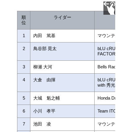
順
ライダー
チー
位
1
内田 篤基
マウンテンライ
2
鳥谷部 晃太
bLU cRU TEAM
FACTORY
3
柳瀬 大河
Bells Racing
4
大倉 由揮
bLU cRU TEAM 
with 秀光ビルド
5
大城 魁之輔
Honda Dream Rac
6
小川 孝平
Team ITOMO
7
池田 凌
マウンテンライ