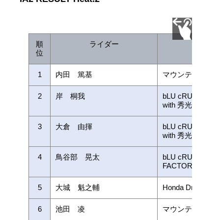
順
ライダー
チー
位
1
内田 篤基
マウンテンライ
2
岸 桐我
bLU cRU TEAM 
with 秀光ビルド
3
大倉 由揮
bLU cRU TEAM 
with 秀光ビルド
4
鳥谷部 晃太
bLU cRU TEAM
FACTORY
5
大城 魁之輔
Honda Dream Rac
6
池田 凌
マウンテンライ