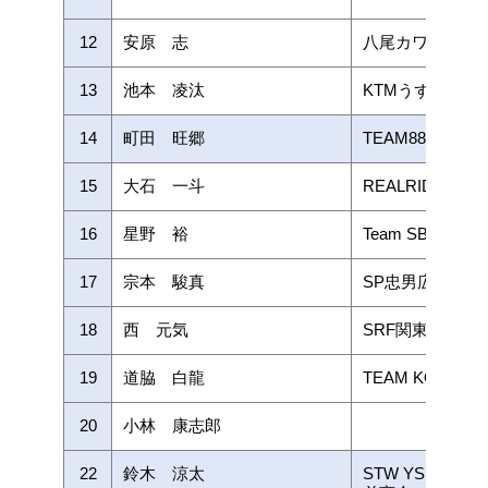
12
安原 志
八尾カワサキAN
13
池本 凌汰
KTMうずしおレ
14
町田 旺郷
TEAM887 with
15
大石 一斗
REALRIDE/Alpha
16
星野 裕
Team SBE
17
宗本 駿真
SP忠男広島
18
西 元気
SRF関東オート
19
道脇 白龍
TEAM KOHSAK
20
小林 康志郎
22
鈴木 涼太
STW YSP浜北大