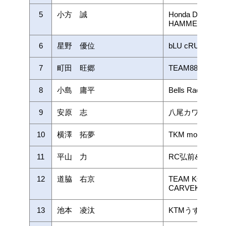
5
小方 誠
Honda Dream Ra
HAMMER
6
星野 優位
bLU cRU レ
7
町田 旺郷
TEAM887 with
8
小島 庸平
Bells Racing
9
安原 志
八尾カワサキAN
10
横澤 拓夢
TKM motor spo
11
平山 力
RC弘前&TSF
12
道脇 右京
TEAM KOHSAKA 
CARVEK
13
池本 凌汰
KTMうずしおレ