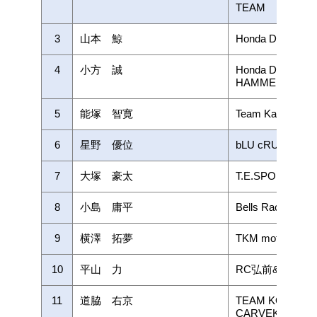
TEAM
3
山本 鯨
Honda Dream Rac
4
小方 誠
Honda Dream Ra
HAMMER
5
能塚 智寛
Team Kawasaki
6
星野 優位
bLU cRU レ
7
大塚 豪太
T.E.SPORT with
8
小島 庸平
Bells Racing
9
横澤 拓夢
TKM motor spo
10
平山 力
RC弘前&TSFレ
11
道脇 右京
TEAM KOHSAKA 
CARVEK