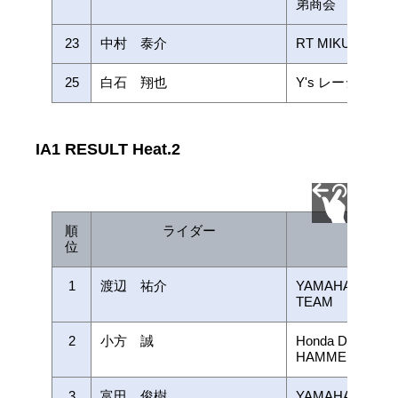
弟商会
23
中村 泰介
RT MIKURA with
25
白石 翔也
Y's レーシング
IA1 RESULT Heat.2
順
ライダー
チー
位
1
渡辺 祐介
YAMAHA FACTO
TEAM
2
小方 誠
Honda Dream Ra
HAMMER
3
富田 俊樹
YAMAHA FACTO