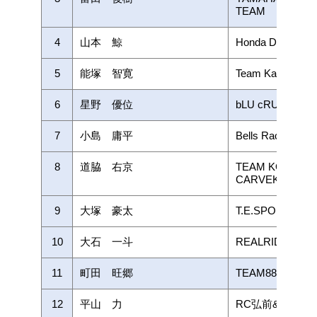
TEAM
4
山本 鯨
Honda Dream Rac
5
能塚 智寛
Team Kawasaki
6
星野 優位
bLU cRU レ
7
小島 庸平
Bells Racing
8
道脇 右京
TEAM KOHSAKA 
CARVEK
9
大塚 豪太
T.E.SPORT with
10
大石 一斗
REALRIDE/Alpha
11
町田 旺郷
TEAM887 with
12
平山 力
RC弘前&TSFレ