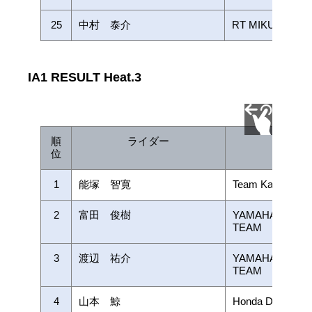
25
中村 泰介
RT MIKURA with
IA1 RESULT Heat.3
順
ライダー
チー
位
1
能塚 智寛
Team Kawasaki
2
富田 俊樹
YAMAHA FACT
TEAM
3
渡辺 祐介
YAMAHA FACT
TEAM
4
山本 鯨
Honda Dream Rac