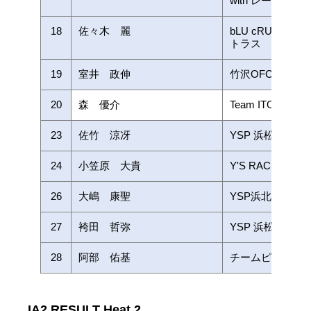
with レーシン
18
佐々木 麗
bLU cRU Y'sraci
トラス
19
室井 政伸
竹沢OFC
20
森 優介
Team ITOMO
23
佐竹 涼冴
YSP 浜松/BOSS 
24
小笠原 大貴
Y'S RACING
26
大嶋 康聖
YSP浜北大橋レ
27
袴田 哲弥
YSP 浜松/BOSS 
28
阿部 佑基
チームピットイ
IA2 RESULT Heat.2