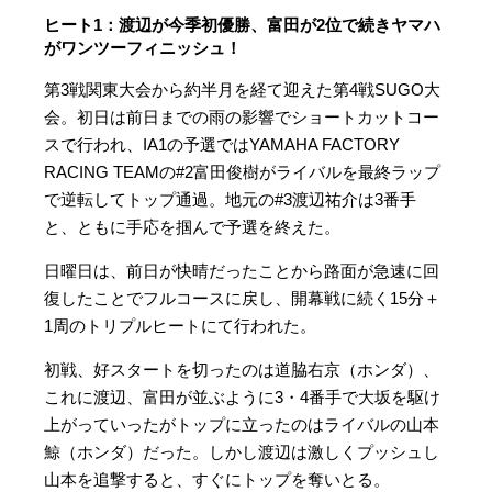
ヒート1：渡辺が今季初優勝、富田が2位で続きヤマハ
がワンツーフィニッシュ！
第3戦関東大会から約半月を経て迎えた第4戦SUGO大
会。初日は前日までの雨の影響でショートカットコー
スで行われ、IA1の予選ではYAMAHA FACTORY
RACING TEAMの#2富田俊樹がライバルを最終ラップ
で逆転してトップ通過。地元の#3渡辺祐介は3番手
と、ともに手応を掴んで予選を終えた。
日曜日は、前日が快晴だったことから路面が急速に回
復したことでフルコースに戻し、開幕戦に続く15分＋
1周のトリプルヒートにて行われた。
初戦、好スタートを切ったのは道脇右京（ホンダ）、
これに渡辺、富田が並ぶように3・4番手で大坂を駆け
上がっていったがトップに立ったのはライバルの山本
鯨（ホンダ）だった。しかし渡辺は激しくプッシュし
山本を追撃すると、すぐにトップを奪いとる。