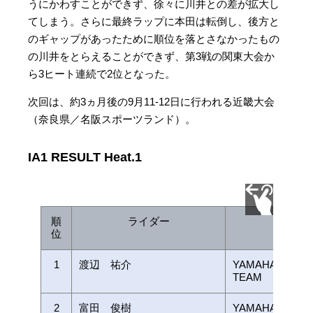
うにかわすことができず、徐々に川井との差が拡大し
てしまう。さらに最終ラップに本田は転倒し、後方と
のギャップがあったために順位を落とさなかったもの
の川井をとらえることができず、第3戦の関東大会か
ら3ヒート連続で2位となった。
次回は、約3ヵ月後の9月11-12日に行われる近畿大会
（奈良県／名阪スポーツランド）。
IA1 RESULT Heat.1
順
ライダー
チー
位
1
渡辺 祐介
YAMAHA FACTO
TEAM
2
富田 俊樹
YAMAHA FACTO