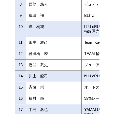
8
西條 悠人
ピュアテックレ
9
鴨田 翔
BLITZ
10
岸 桐我
bLU cRU TEAM 
with 秀光ビルド
11
田中 雅己
Team Kawasaki 
12
神田橋 瞭
TEAM 輪生館
13
勝谷 武史
ジュニアライダ
14
川上 龍司
bLU cRU YSP
15
斉藤 崇
オートスポーツ清水
16
福村 鎌
98%レーシング
17
中島 漱也
YAMALUBE RAC