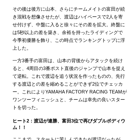
その後は後方に山本、さらにチームメイトの富田が続
き混戦を想像させたが、渡辺はハイペースで2人を寄
せ付けず、中盤に入ると徐々にその差を拡大。終盤に
は5秒以上の差を築き、余裕を持ったライディングで
今季初優勝を飾り、この時点でランキングトップに浮
上した。
一方3番手の富田は、山本の背後からアタックを続け
ると、4周目の3番ポスト直後のジャンプで山本を捉え
て逆転。これで渡辺を追う状況を作ったものの、先行
する渡辺との差を縮めることができず2位でチェッカ
ー。これによりYAMAHA FACTORY RACING TEAMが
ワンツーフィニッシュと、チームは幸先の良いスター
トを切った。
ヒート2：渡辺が連勝、富田3位で再びダブルポディウ
ム！！
ここまで、スタートに苦しんできたが渡辺だったが、