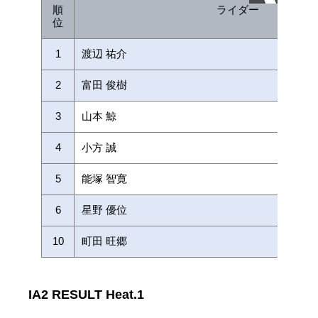
順
ライダー
位
1
渡辺 祐介
2
富田 俊樹
3
山本 鯨
4
小方 誠
5
能塚 智寛
6
星野 優位
10
町田 旺郷
IA2 RESULT Heat.1