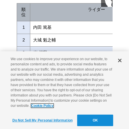
順
ライダー
位
1
内田 篤基
2
大城 魁之輔
3
岸 桐我
We use cookies to improve your experience on our website, to
personalize content and ads, to provide social media features
4
鳥谷部 晃太
and to analyze our traffic. We share information about your use of
our website with our social media, advertising and analytics
5
大倉 由揮
partners, who may combine it with other information that you
have provided to them or that they have collected from your use
6
小川 孝平
of their services. You have the right to opt-out of our sharing
information about you with our partners. Please click [Do Not Sell
My Personal Information] to customize your cookie settings on
8
中島 漱也
our website.
Cookie Policy
11
川上 龍司
Do Not Sell My Personal Information
OK
20
瓜生 大喜