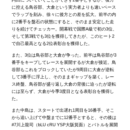
に控える鳥谷部、大倉という実力者よりも速いペース
でラップを刻み、徐々に後方との差を拡大。前半の内
に2番手を盤石の状態にすると、そのまま安定した走
りを続けてチェッカー。開幕戦で国際A級で初の3位、
そして第3戦でも3位を獲得してきたが、このヒート2
で自己最高となる2位表彰台を獲得した。
また、3位は鳥谷部と大倉が争った。前半は鳥谷部が3
番手をキープしてレースを展開するが大倉が接近。鳥
谷部もこれをブロックしていたが9周目に大倉が逆転
して3番手に浮上し、そのままギャップを築く。レー
ス終盤、鳥谷部が盛り返し大倉の背後に迫ったが逆転
には至らず、大倉が今季3度目となる表彰台を獲得し
た。
また中島は、スタートで出遅れ1周目を16番手。そこ
から追い上げて中盤までに12番手とすると、その後は
#7川上龍司（bLU cRU YSP大阪箕面）とバトルを展開