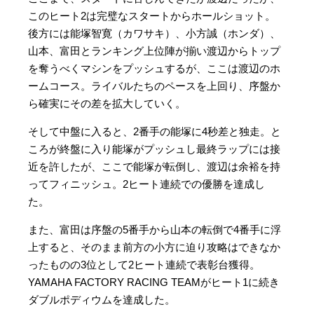
このヒート2は完璧なスタートからホールショット。
後方には能塚智寛（カワサキ）、小方誠（ホンダ）、
山本、富田とランキング上位陣が揃い渡辺からトップ
を奪うべくマシンをプッシュするが、ここは渡辺のホ
ームコース。ライバルたちのペースを上回り、序盤か
ら確実にその差を拡大していく。
そして中盤に入ると、2番手の能塚に4秒差と独走。と
ころが終盤に入り能塚がプッシュし最終ラップには接
近を許したが、ここで能塚が転倒し、渡辺は余裕を持
ってフィニッシュ。2ヒート連続での優勝を達成し
た。
また、富田は序盤の5番手から山本の転倒で4番手に浮
上すると、そのまま前方の小方に迫り攻略はできなか
ったものの3位として2ヒート連続で表彰台獲得。
YAMAHA FACTORY RACING TEAMがヒート1に続き
ダブルポディウムを達成した。