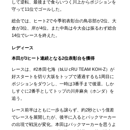
して逆転、最後まで食らいつく川上からポジションを
守って11位でゴールした。
総合では、ヒート2で今季初表彰台の鳥谷部が2位、大
倉が3位、岸が4位。また中島は今大会は振るわず総合
14位でレースを終えた。
レディース
本田が3ヒート連続となる2位表彰台を獲得
レースは、#2本田七海（bLU cRU TEAM KOH-Z）が
好スタートを切り大坂をトップで通過するも1周目に
ポジションをダウンし、一時は3番手まで後退。しか
しすぐに2番手としてトップの川井麻央（ホンダ）を
追う。
レース前半はともに一歩も譲らず、約2秒という僅差
でレースを展開したが、後半に入るとバックマーカー
の出現で戦況が変化。本田はバックマーカーを思うよ