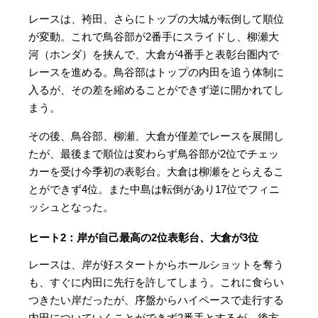
レースは、袴田、さらにトップの大城が転倒して順位
が変動。これで鳥谷部が2番手にスライドし、柳瀬大
河（ホンダ）を挟んで、大倉が4番手と表彰台圏内で
レースを進める。鳥谷部はトップの内田を追う体制に
入るが、その差を縮めることができず逆に開かれてし
まう。
その後、鳥谷部、柳瀬、大倉が僅差でレースを展開し
たが、最後まで順位は変わらず鳥谷部が2位でチェッ
カーを受け今季初の表彰台。大倉は柳瀬をとらえるこ
とができず4位。また中島は転倒があり17位でフィニ
ッシュとなった。
ヒート2：岸が自己最高の2位表彰台、大倉が3位
レースは、岸が好スタートからホールショットを奪う
も、すぐに内田に先行を許してしまう。これに食らい
つきたい岸だったが、序盤からハイペースで走行する
内田についていくことができず2番手とするが、後方