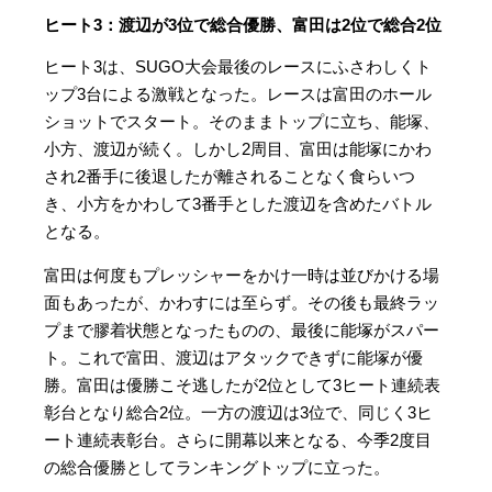
ヒート3：渡辺が3位で総合優勝、富田は2位で総合2位
ヒート3は、SUGO大会最後のレースにふさわしくト
ップ3台による激戦となった。レースは富田のホール
ショットでスタート。そのままトップに立ち、能塚、
小方、渡辺が続く。しかし2周目、富田は能塚にかわ
され2番手に後退したが離されることなく食らいつ
き、小方をかわして3番手とした渡辺を含めたバトル
となる。
富田は何度もプレッシャーをかけ一時は並びかける場
面もあったが、かわすには至らず。その後も最終ラッ
プまで膠着状態となったものの、最後に能塚がスパー
ト。これで富田、渡辺はアタックできずに能塚が優
勝。富田は優勝こそ逃したが2位として3ヒート連続表
彰台となり総合2位。一方の渡辺は3位で、同じく3ヒ
ート連続表彰台。さらに開幕以来となる、今季2度目
の総合優勝としてランキングトップに立った。