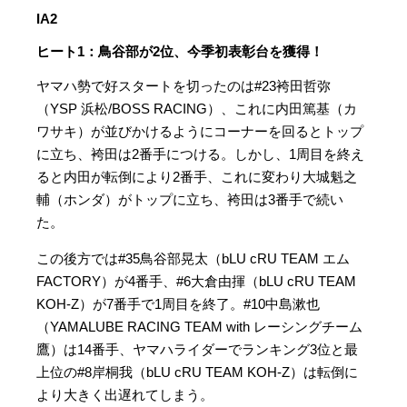
IA2
ヒート1：鳥谷部が2位、今季初表彰台を獲得！
ヤマハ勢で好スタートを切ったのは#23袴田哲弥
（YSP 浜松/BOSS RACING）、これに内田篤基（カ
ワサキ）が並びかけるようにコーナーを回るとトップ
に立ち、袴田は2番手につける。しかし、1周目を終え
ると内田が転倒により2番手、これに変わり大城魁之
輔（ホンダ）がトップに立ち、袴田は3番手で続い
た。
この後方では#35鳥谷部晃太（bLU cRU TEAM エム
FACTORY）が4番手、#6大倉由揮（bLU cRU TEAM
KOH-Z）が7番手で1周目を終了。#10中島漱也
（
YAMALUBE RACING TEAM with レーシングチーム
鷹
）は14番手、ヤマハライダーでランキング3位と最
上位の#8岸桐我（bLU cRU TEAM KOH-Z）は転倒に
より大きく出遅れてしまう。