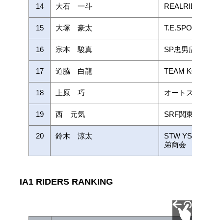
14
大石 一斗
REALRIDE/Alpha
15
大塚 豪太
T.E.SPORT with
16
宗本 駿真
SP忠男広島
17
道脇 白龍
TEAM KOHSAK
18
上原 巧
オートスポーツ
19
西 元気
SRF関東オート
20
鈴木 涼太
STW YSP浜北大
弟商会
IA1 RIDERS RANKING