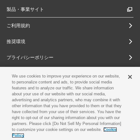
製品・事業サイト
ご利用規約
推奨環境
プライバシーポリシー
Cookieポリシー
We use cookies to improve your experience on our website,
to personalize content and ads, to provide social media
features and to analyze our traffic. We share information
アクセシビリティ方針
about your use of our website with our social media,
advertising and analytics partners, who may combine it with
other information that you have provided to them or that they
have collected from your use of their services. You have the
古物営業法に基づく表示
right to opt-out of our sharing information about you with our
partners. Please click [Do Not Sell My Personal Information]
お問合せ
to customize your cookie settings on our website.
Cookie
Policy