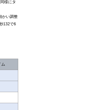
と同様にタ
細かい調整
132で6
イム