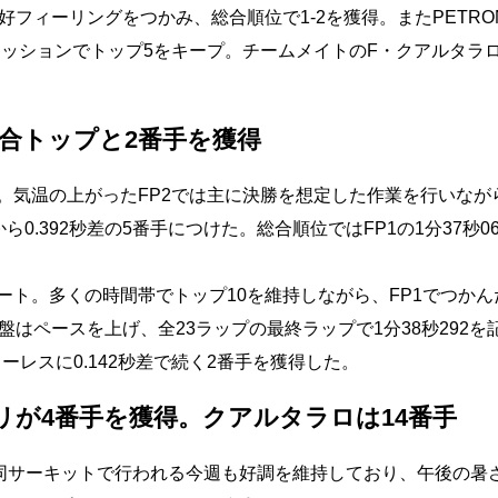
フィーリングをつかみ、総合順位で1-2を獲得。またPETRO
ルビデリが両セッションでトップ5をキープ。チームメイトのF・クアルタ
合トップと2番手を獲得
。気温の上がったFP2では主に決勝を想定した作業を行いながら
ら0.392秒差の5番手につけた。総合順位ではFP1の1分37秒0
ート。多くの時間帯でトップ10を維持しながら、FP1でつかん
はペースを上げ、全23ラップの最終ラップで1分38秒292を
ャーレスに0.142秒差で続く2番手を獲得した。
ルビデリが4番手を獲得。クアルタラロは14番手
同サーキットで行われる今週も好調を維持しており、午後の暑