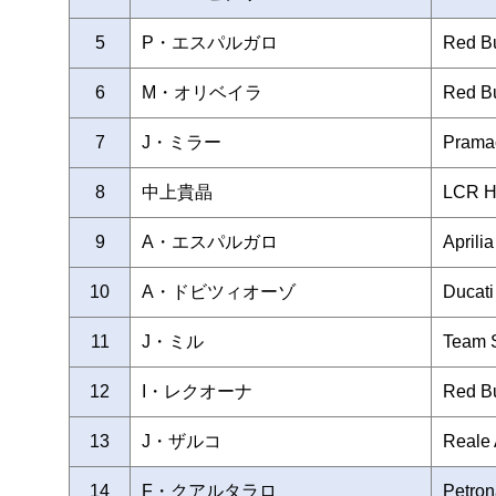
5
P・エスパルガロ
Red Bu
6
M・オリベイラ
Red Bu
7
J・ミラー
Prama
8
中上貴晶
LCR H
9
A・エスパルガロ
Aprili
10
A・ドビツィオーゾ
Ducat
11
J・ミル
Team
12
I・レクオーナ
Red Bu
13
J・ザルコ
Reale 
14
F・クアルタラロ
Petro