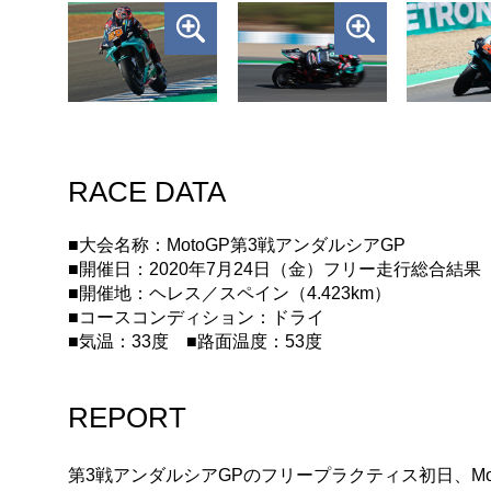
RACE DATA
■大会名称：MotoGP第3戦アンダルシアGP
■開催日：2020年7月24日（金）フリー走行総合結果
■開催地：ヘレス／スペイン（4.423km）
■コースコンディション：ドライ
■気温：33度 ■路面温度：53度
REPORT
第3戦アンダルシアGPのフリープラクティス初日、Monste