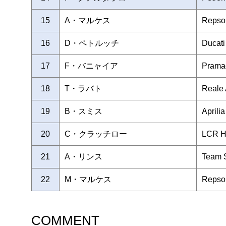
15
A・マルケス
Repso
16
D・ペトルッチ
Ducat
17
F・バニャイア
Prama
18
T・ラバト
Reale 
19
B・スミス
Aprili
20
C・クラッチロー
LCR 
21
A・リンス
Team
22
M・マルケス
Repso
COMMENT