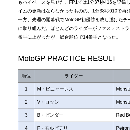
もハイペースを見せた。FP1では1分37秒416を記録
イムの更新はならなかったものの、1分38秒010で
一方、先週の開幕戦でMotoGP初優勝を成し遂げた
に取り組んだ。ほとんどのライダーがファステストラップを
番手に上がったが、総合順位で14番手となった。
MotoGP PRACTICE RESULT
順位
ライダー
1
M・ビニャーレス
Monst
2
V・ロッシ
Monst
3
B・ビンダー
Red Bu
4
F・モルビデリ
Petro