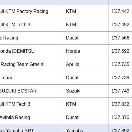
ll KTM Factory Racing
KTM
1'37.442
ll KTM Tech 3
KTM
1'37.492
c Racing
Ducati
1'37.566
onda IDEMITSU
Honda
1'37.592
a Racing Team Gresini
Aprilia
1'37.735
i Team
Ducati
1'37.739
 SUZUKI ECSTAR
Suzuki
1'37.749
ll KTM Tech 3
KTM
1'37.832
Avintia Racing
Ducati
1'37.870
nas Yamaha SRT
Yamaha
1'37.892