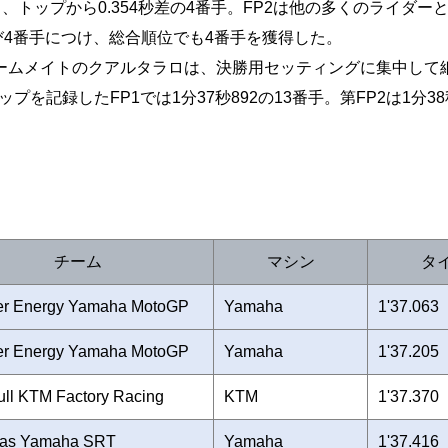
し、トップから0.354秒差の4番手。FP2は他の多くのライダー
再び4番手につけ、総合順位でも4番手を獲得した。
チームメイトのクアルタラロは、決勝用セッティングに集中して
記録したFP1では1分37秒892の13番手。第FP2は1分38秒
チーム
マシン
タ
er Energy Yamaha MotoGP
Yamaha
1'37.063
er Energy Yamaha MotoGP
Yamaha
1'37.205
ll KTM Factory Racing
KTM
1'37.370
nas Yamaha SRT
Yamaha
1'37.416