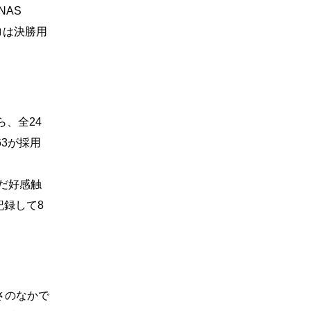
NAS
ラロは決勝用
、全24
63が採用
だ好感触
記録して8
さのなかで