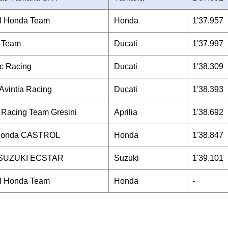
l Honda Team
Honda
1'37.957
i Team
Ducati
1'37.997
c Racing
Ducati
1'38.309
Avintia Racing
Ducati
1'38.393
a Racing Team Gresini
Aprilia
1'38.692
Honda CASTROL
Honda
1'38.847
 SUZUKI ECSTAR
Suzuki
1'39.101
l Honda Team
Honda
-