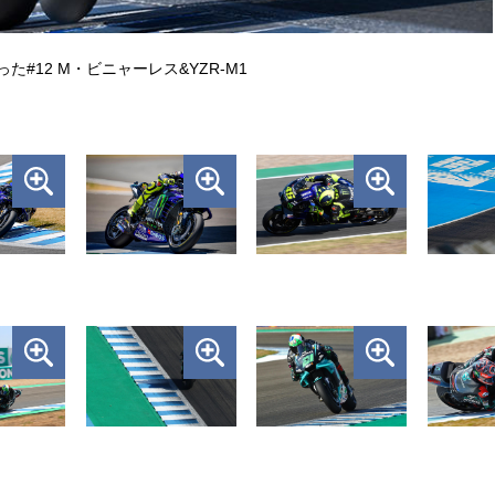
た#12 M・ビニャーレス&YZR-M1