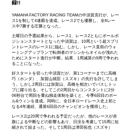
録!!
YAMAHA FACTORY RACING TEAMの中須賀克行が、レー
ス1を制して4連覇を達成。レース2でも優勝し、全8レー
ス中7勝する圧勝となった。
土曜日の予選結果から、レース1、レース2ともにポールポ
ジションスタートとなった中須賀は、10周という超スプリ
ントレースのレース1に臨む。しかし、レース直前のウォ
ーミングアップランで転倒者のマシンからオイルが洩れた
ためにスタート進行が中断。結果、1周減算の9周で争われ
ることになった。
好スタートを切った中須賀だが、第1コーナーまでに高橋
巧（ホンダ）、加賀山就臣（スズキ）の先行を許してしま
う。しかし2周目には加賀山、高橋を相次いでパスしトッ
プに躍り出る。そしてこの2周目からコンスタントに2分
06秒台で周回を重ね独走体制を築くと、今季6回目のポー
ル&ウィンを達成。同時に、全日本ロードレース史上初と
なる4年連続、通算6回目のチャンピオンを獲得した。
レース2は20周で争われる予定だったが、他のレースが赤
旗による中断などの影響もあり、日没を考慮して15周に短
縮されて始まった。そして1周目は津田拓也（スズキ）