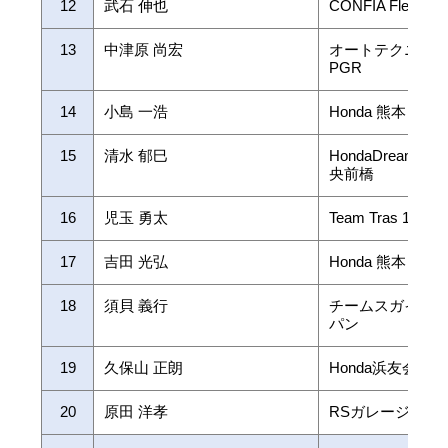
12
武石 伸也
CONFIA Flex Mot
13
中津原 尚宏
オートテクニッ
PGR
14
小島 一浩
Honda 熊本レー
15
清水 郁巳
HondaDream高崎
央前橋
16
児玉 勇太
Team Tras 135HP
17
吉田 光弘
Honda 熊本レー
18
須貝 義行
チームスガイレ
パン
19
久保山 正朗
Honda浜友会浜
20
原田 洋孝
RSガレージハラ