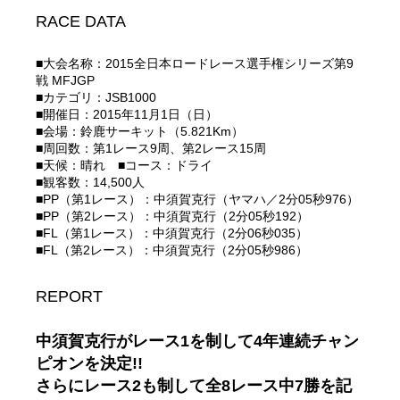
RACE DATA
■大会名称：2015全日本ロードレース選手権シリーズ第9
戦 MFJGP
■カテゴリ：JSB1000
■開催日：2015年11月1日（日）
■会場：鈴鹿サーキット（5.821Km）
■周回数：第1レース9周、第2レース15周
■天候：晴れ ■コース：ドライ
■観客数：14,500人
■PP（第1レース）：中須賀克行（ヤマハ／2分05秒976）
■PP（第2レース）：中須賀克行（2分05秒192）
■FL（第1レース）：中須賀克行（2分06秒035）
■FL（第2レース）：中須賀克行（2分05秒986）
REPORT
中須賀克行がレース1を制して4年連続チャン
ピオンを決定!!
さらにレース2も制して全8レース中7勝を記