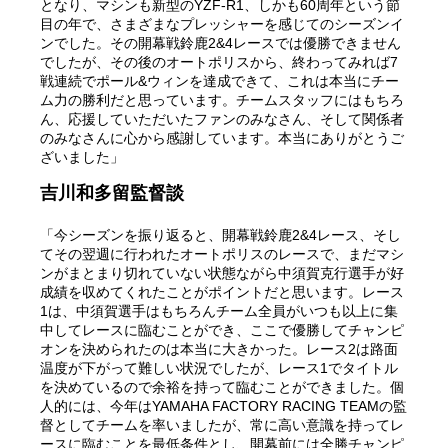
となり、マシンも新型のYZF-R1、しかも60周年という節
目の年で、さまざまなプレッシャーを感じてのシーズンイ
ンでした。その開幕戦鈴鹿2&4レースでは優勝できません
でしたが、その後のオートポリスから、終わってみれば7
戦連続でポール&ウィンを達成できて、これは本当にチー
ム力の勝利だと思っています。チームスタッフにはもちろ
ん、応援していただいたファンのみなさん、そして関係者
のみなさんに心から感謝しています。本当にありがとうご
ざいました」
吉川和多留監督談
「今シーズンを振り返ると、開幕戦鈴鹿2&4レース、そし
てその翌週に行われたオートポリスのレースで、まだマシ
ンがまとまり切れていない状態ながら中須賀克行選手が好
成績を収めてくれたことがポイントだと思います。レース
1は、中須賀選手はもちろんチーム全員がいつも以上に集
中してレースに臨むことができ、ここで優勝してチャンピ
オンを決められたのは本当に大きかった。レース2は路面
温度が下がって難しい状況でしたが、レース1でタイトル
を決めているので余裕を持って臨むことができました。個
人的には、今年はYAMAHA FACTORY RACING TEAMの監
督としてチームを率いましたが、常に高い意識を持ってレ
ースに臨むことを最低条件とし、開幕前には全勝チャンピ