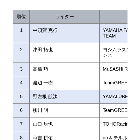
順位
ライダー
チー
1
中須賀 克行
YAMAHA FACTO
TEAM
2
津田 拓也
ヨシムラスズキ
ンス
3
高橋 巧
MuSASHi RT
4
渡辺 一樹
TeamGREEN
5
野左根 航汰
YAMALUBE RAC
6
柳川 明
TeamGREEN
7
山口 辰也
TOHORacingwit
8
秋吉 耕佑
au & テルル・Koh