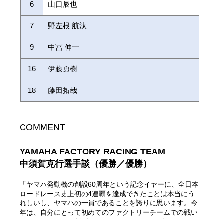
6
山口辰也
7
野左根 航汰
9
中冨 伸一
16
伊藤勇樹
18
藤田拓哉
COMMENT
YAMAHA FACTORY RACING TEAM
中須賀克行選手談（優勝／優勝）
「ヤマハ発動機の創設60周年という記念イヤーに、全日本
ロードレース史上初の4連覇を達成できたことは本当にう
れしいし、ヤマハの一員であることを誇りに思います。今
年は、自分にとって初めてのファクトリーチームでの戦い