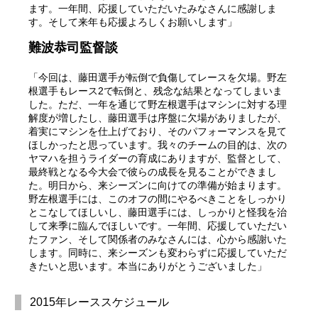
ます。一年間、応援していただいたみなさんに感謝しま
す。そして来年も応援よろしくお願いします」
難波恭司監督談
「今回は、藤田選手が転倒で負傷してレースを欠場。野左
根選手もレース2で転倒と、残念な結果となってしまいま
した。ただ、一年を通じて野左根選手はマシンに対する理
解度が増したし、藤田選手は序盤に欠場がありましたが、
着実にマシンを仕上げており、そのパフォーマンスを見て
ほしかったと思っています。我々のチームの目的は、次の
ヤマハを担うライダーの育成にありますが、監督として、
最終戦となる今大会で彼らの成長を見ることができまし
た。明日から、来シーズンに向けての準備が始まります。
野左根選手には、このオフの間にやるべきことをしっかり
とこなしてほしいし、藤田選手には、しっかりと怪我を治
して来季に臨んでほしいです。一年間、応援していただい
たファン、そして関係者のみなさんには、心から感謝いた
します。同時に、来シーズンも変わらずに応援していただ
きたいと思います。本当にありがとうございました」
2015年レーススケジュール