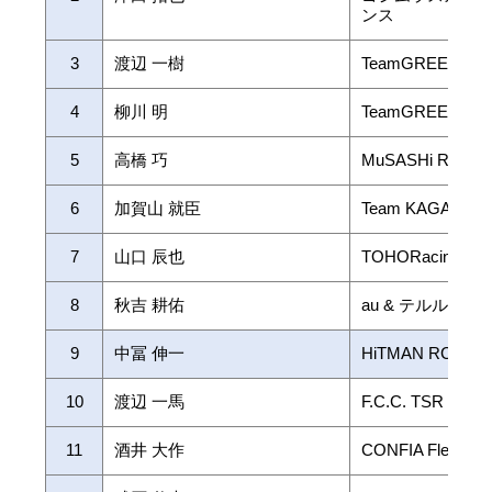
ンス
3
渡辺 一樹
TeamGREEN
4
柳川 明
TeamGREEN
5
高橋 巧
MuSASHi RT
6
加賀山 就臣
Team KAGAYAM
7
山口 辰也
TOHORacingwit
8
秋吉 耕佑
au & テルル・Koh
9
中冨 伸一
HiTMAN RC甲
10
渡辺 一馬
F.C.C. TSR Hond
11
酒井 大作
CONFIA Flex Moto