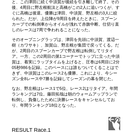
と、この津田に続く中須賀が後続を引き離して終了。その
後、4周目に野左根航汰と高橋がこの2人に追いつくが、す
ぐに高橋は後退。優勝は津田、中須賀、野左根の3人に絞
られた。だが、上位陣が9周目を終えたときに、スプーン
カーブでの転倒車からオイルが洩れて赤旗中断。仕切り直
しのレースは7周で争われることになった。
そのオープニングラップは、津田を先頭に中須賀、渡辺一
樹（カワサキ）、加賀山、野左根が集団で戻ってくる。だ
が、2周目のスプーンカーブで野左根は転倒してリタイ
ア。一方、この2周目の第1コーナーでトップに立った中須
賀は、着実にラップタイムを上げると、圧巻は6周目に2分
05秒986を記録。このペースには誰もついてくることはで
きず、中須賀はこのレース2も優勝。これにより、今シー
ズン全8レース中7勝を記録してシーズンの幕を閉じた。
なお、野左根はレース1で5位、レース2はリタイア。年間
ランキングは7位。藤田拓哉は朝のウォームアップランで
転倒し、負傷したために決勝レースをキャンセルしてお
り、年間ランキング18位となった。
RESULT Race.1