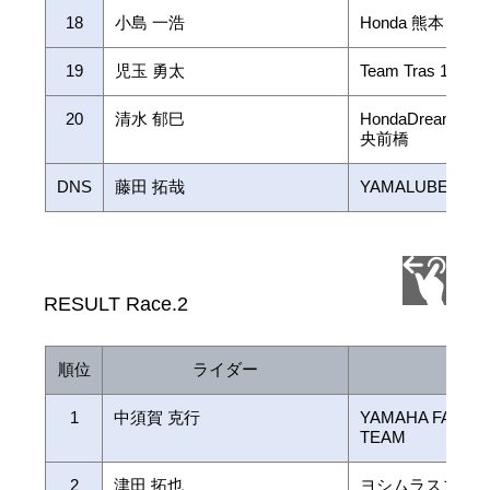
18
小島 一浩
Honda 熊本レー
19
児玉 勇太
Team Tras 135HP
20
清水 郁巳
HondaDream高崎
央前橋
DNS
藤田 拓哉
YAMALUBE RAC
RESULT Race.2
順位
ライダー
チー
1
中須賀 克行
YAMAHA FACTO
TEAM
2
津田 拓也
ヨシムラスズキ