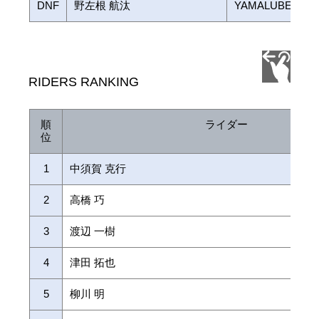
DNF
野左根 航汰
YAMALUBE RAC
RIDERS RANKING
順
ライダー
位
1
中須賀 克行
2
高橋 巧
3
渡辺 一樹
4
津田 拓也
5
柳川 明