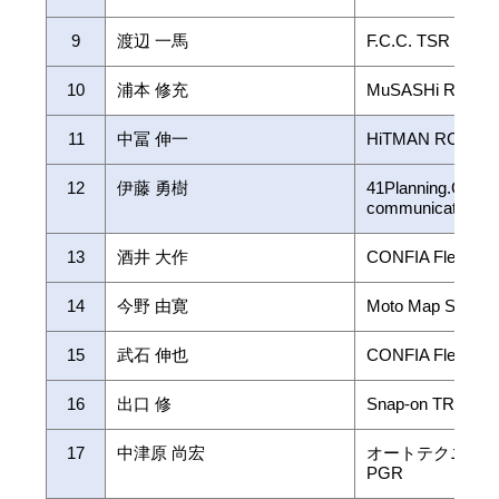
9
渡辺 一馬
F.C.C. TSR Hond
10
浦本 修充
MuSASHi RT
11
中冨 伸一
HiTMAN RC甲
12
伊藤 勇樹
41Planning.Global
communication
13
酒井 大作
CONFIA Flex Moto
14
今野 由寛
Moto Map SUPP
15
武石 伸也
CONFIA Flex Mot
16
出口 修
Snap-on TRICK S
17
中津原 尚宏
オートテクニッ
PGR