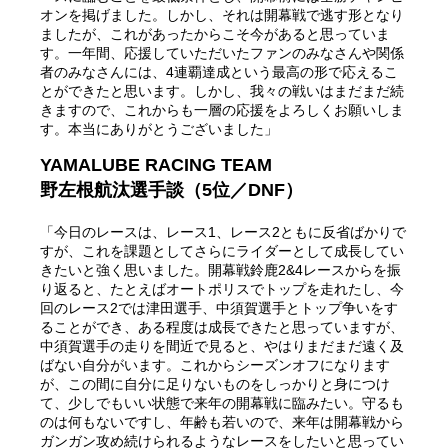
オンを掲げました。しかし、それは開幕戦で逃す形となり
ましたが、これがあったからこそ今があると思っていま
す。一年間、応援していただいたファンのみなさんや関係
者のみなさんには、4連覇達成という最高の形で応えるこ
とができたと思います。しかし、我々の戦いはまだまだ続
きますので、これからも一層の応援をよろしくお願いしま
す。本当にありがとうございました」
YAMALUBE RACING TEAM
野左根航汰選手談（5位／DNF）
「今日のレースは、レース1、レース2ともに反省ばかりで
すが、これを課題としてさらにライダーとして成長してい
きたいと強く思いました。開幕戦鈴鹿2&4レースからを振
り返ると、たとえばオートポリスでトップを走れたし、今
回のレース2では津田選手、中須賀選手とトップ争いをす
ることができ、ある程度は成長できたと思っていますが、
中須賀選手の走りを間近で見ると、やはりまだまだ遠く及
ばない自分がいます。これからシーズンオフになります
が、この間に自分に足りないものをしっかりと身につけ
て、少しでもいい状態で来年の開幕戦に臨みたい。守るも
のは何もないですし、年齢も若いので、来年は開幕戦から
ガンガン攻め続けられるようなレースをしたいと思ってい