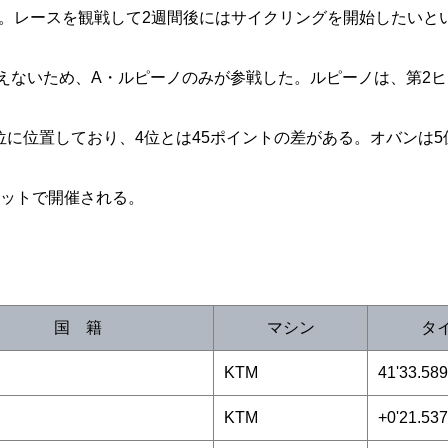
。レースを観戦して2週間後にはサイクリングを開始したいと
えないため、A・ルピーノのみが参戦した。ルピーノは、第2ヒ
に位置しており、4位とは45ポイントの差がある。オバンは5
キットで開催される。
国 籍
マシン
タ
KTM
41'33.589
KTM
+0'21.537