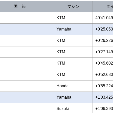
国 籍
マシン
タ
KTM
40'41.049
Yamaha
+0'25.053
KTM
+0'26.226
KTM
+0'27.149
KTM
+0'45.602
KTM
+0'52.680
Honda
+0'55.224
Yamaha
+1'03.425
Suzuki
+1'06.393