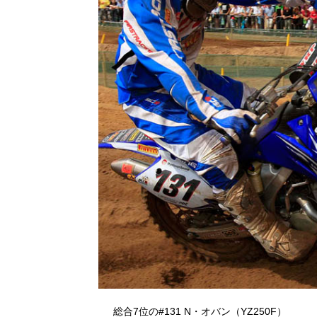
総合7位の#131 N・オバン（YZ250F）