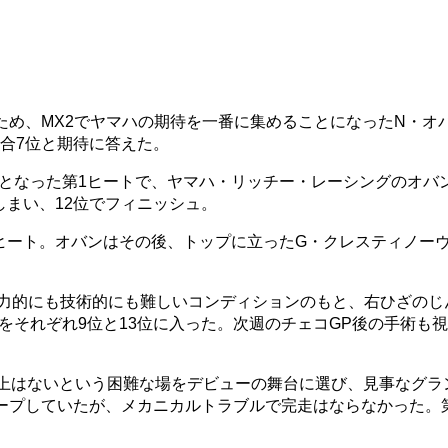
ため、MX2でヤマハの期待を一番に集めることになったN・オ
合7位と期待に答えた。
となった第1ヒートで、ヤマハ・リッチー・レーシングのオバ
しまい、12位でフィニッシュ。
ヒート。オバンはその後、トップに立ったG・クレスティノーヴ
体力的にも技術的にも難しいコンディションのもと、右ひざのじ
をそれぞれ9位と13位に入った。次週のチェコGP後の手術も
以上はないという困難な場をデビューの舞台に選び、見事なグラ
キープしていたが、メカニカルトラブルで完走はならなかった。