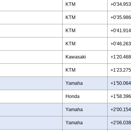
KTM
+0'34.953
KTM
+0'35.986
KTM
+0'41.914
KTM
+0'46.263
Kawasaki
+1'20.468
KTM
+1'23.275
Yamaha
+1'50.064
Honda
+1'58.396
Yamaha
+2'00.154
Yamaha
+2'06.038