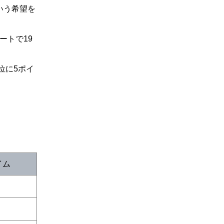
いう希望を
ートで19
位に5ポイ
イム