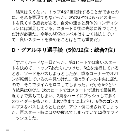
「結果は良くない。トップ4を2度記録することができたの
に、それを実現できなかった。次のGPではもっとスター
トを良くする必要がある。自分の速さと身体的コンディシ
ョンには満足している。スタート直後に先頭に近づくこと
だけが必要だ。今年のMX2のレベルはすごく拮抗してい
て、良いスタートを決めることはとても重要だ」
D・グアルネリ選手談（5位/12位：総合7位）
「すごくハードな一日だった。第1ヒートでは良いスター
トを決めて、トップ7あたりにつけた。6位を走行している
とき、ソードをパスしようとしたが、或るコーナーでオバ
ンが転倒しているのを見つけた。僕はラインの中央に居た
ので、そこでタイムをロスしてしまった。だから5位とい
う結果はOKだ。次のヒートではスタートで遅れて最後尾
近くまで落ちてしまい、2周をハードにプッシュして多く
のライダーを抜いた。上位7位までに上がり、6位のゴンカ
ルブスをパスしようとしたが、アウト側に出されてしまっ
た。再スタート時にはやや疲れてしまっていて12位でフィ
ニッシュした」