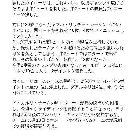
開したカイローリは、これをパス。以後ギャップを広げて
そのまま第1ヒートを制した。第2ヒートの勝負は第2コー
ナーで決した。
前日に20歳になったヤマハ・リッチー・レーシングのN・
オバンは、両ヒートをそれぞれ8位、4位でフィニッシュし
て5位に入った。
D・グアルネリは第1ヒートでは一時4位を走行していた
が、転倒したチームメイトを避けるために停止を強いられ
順位を落としてしまう。第2ヒートではスタートで出遅
れ、その後追い上げたが、転倒し、12位となった。
今季2度目のグランプリ参加となったA・ルピーノは第1ヒ
ートで19位に入り、2ポイントを獲得した。
カイローリはこのレースの勝利で、2位のラットレイと5ポ
イントの差の1位に浮上した。グアルネリは4位、オバンは
7位につけている。
ド・カルリ・チームのM・ボニーニが肩の脱臼から回復
し、今週からライディングを再開することになった。早け
れば2週間後のブルガリア・グランプリから復帰するが、
チームは5月18日にマントーバで行われるチームの地元戦
での復帰が確実だろう。