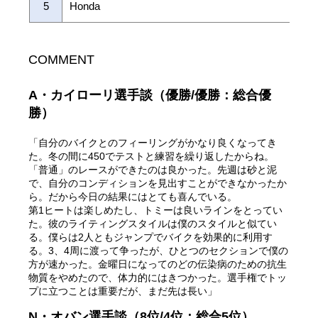
5
Honda
COMMENT
A・カイローリ選手談（優勝/優勝：総合優
勝）
「自分のバイクとのフィーリングがかなり良くなってき
た。冬の間に450でテストと練習を繰り返したからね。
「普通」のレースができたのは良かった。先週は砂と泥
で、自分のコンディションを見出すことができなかったか
ら。だから今日の結果にはとても喜んでいる。
第1ヒートは楽しめたし、トミーは良いラインをとってい
た。彼のライティングスタイルは僕のスタイルと似てい
る。僕らは2人ともジャンプでバイクを効果的に利用す
る。3、4周に渡って争ったが、ひとつのセクションで僕の
方が速かった。金曜日になってのどの伝染病のための抗生
物質をやめたので、体力的にはきつかった。選手権でトッ
プに立つことは重要だが、まだ先は長い」
N・オバン選手談（8位/4位：総合5位）