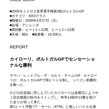
■2008モトクロス世界選手権第3戦ポルトガルGP
■カテゴリ：MX2クラス
■開催日：2008年4月27日（日）
■会場：アジェンダ
■周回数：ヒート1＝22周、ヒート2＝22周
■天候：晴れ ■観客数：18,000人
REPORT
カイローリ、ポルトガルGPでセンセーショ
ナルな勝利
ヤマハ・レッドブル・デ・カルリ・チームのA・カイロー
リが、ポルトガルGPで両ヒートを制し、シーズン初勝利
を飾った。
のどの伝染病に苦しんでいたカイローリは金曜日にようや
く抗生物質の投与をストップし、昨年14戦中13勝を挙げ
た走りが戻って来た。
第1ヒート序盤でT・サーレ（KTM）と激しいバトルを展