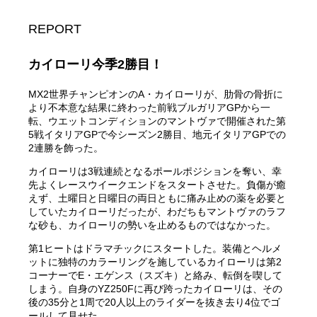
REPORT
カイローリ今季2勝目！
MX2世界チャンピオンのA・カイローリが、肋骨の骨折に
より不本意な結果に終わった前戦ブルガリアGPから一
転、ウエットコンディションのマントヴァで開催された第
5戦イタリアGPで今シーズン2勝目、地元イタリアGPでの
2連勝を飾った。
カイローリは3戦連続となるポールポジションを奪い、幸
先よくレースウイークエンドをスタートさせた。負傷が癒
えず、土曜日と日曜日の両日ともに痛み止めの薬を必要と
していたカイローリだったが、わだちもマントヴァのラフ
な砂も、カイローリの勢いを止めるものではなかった。
第1ヒートはドラマチックにスタートした。装備とヘルメ
ットに独特のカラーリングを施しているカイローリは第2
コーナーでE・エゲンス（スズキ）と絡み、転倒を喫して
しまう。自身のYZ250Fに再び跨ったカイローリは、その
後の35分と1周で20人以上のライダーを抜き去り4位でゴ
ールして見せた。