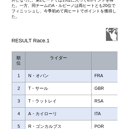
た。一方、同チームのA・ルピーノは両ヒートとも20位で
フィニッシュし、今季初めて両ヒートでポイントを獲得し
た。
RESULT Race.1
順
ライダー
国 
位
1
N・オバン
FRA
2
T・サール
GBR
3
T・ラットレイ
RSA
4
A・カイローリ
ITA
5
R・ゴンカルブス
POR