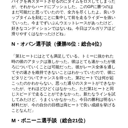
バイクを再スタートさせるのにタイムをロスしてしまった
が、それからハードにプッシュした。このGPに勝つのは
まだ可能だと思っていたので、全力を尽くしたよ。良いラ
ップタイムを刻むことに集中して前を走るライダーを抜い
ていった。今までずいぶんウエットレースがあったけど、
好きなコンディションではないね。今日はブルガリアほど
滑りやすくはなかったけどね」
N・オバン選手談（優勝/6位：総合4位）
「第1ヒートにはとても満足している。トミーに抜かれた
時の彼のアタックは激しかった。彼はとても速かったが後
ろについていくことは可能だった。彼がレース全体を通し
てその速さを維持できないことはわかっていたので、彼に
ピタリとついてチャンスを待った。第2ヒートでは何が起
こったのかわからない。思った通りのスタートができなか
ったが、それほどひどくはなかった。ただ第1ヒートと同
じスピードで走ることができなかった。新たなラインを試
してみたけど、うまくいかなかった。今日の勝利は明るい
材料だが、今の自分の目標は両ヒートで良い成績を挙げる
ことなんだ」
M・ボニーニ選手談（総合21位）