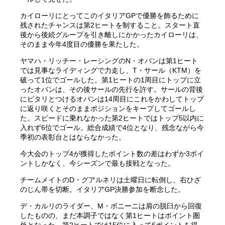
カイローリにとってこのイタリアGPで優勝を飾るために
残されたチャンスは第2ヒートを制すること。スタート直
後から後続グループを引き離しにかかったカイローリは、
そのまま今年4度目の優勝を果たした。
ヤマハ・リッチー・レーシングのN・オバンは第1ヒート
では見事なライディングで力走し、T・サール（KTM）を
破って1位でゴールした。第1ヒートの1周目にトップに立
ったオバンは、その後サールの先行を許す。サールの背後
にピタリとつけるオバンは14周目にこれをかわしてトップ
に返り咲くとそのままポジションをキープしてゴールし
た。スピードに乗れなかった第2ヒートではトップ5以内に
入れず6位でゴール。総合成績で4位となり、残念ながら今
季初の表彰台とはならなかった。
今大会のトップ4が獲得したポイント数の差はわずか3ポイ
ントしかなく、今シーズンで最も接戦となった。
チームメイトのD・グアルネリは土曜日に転倒し、右ひざ
のじん帯を切断。イタリアGP決勝参加を断念した。
デ・カルリのライダー、M・ボニーニは肩の脱臼から回復
したものの、まだ本調子ではなく第1ヒートはポイント圏
外となった。第2ヒートでは15位に入って6ポイントを得