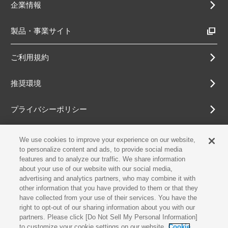
企業情報
製品・事業サイト
ご利用規約
推奨環境
プライバシーポリシー
Cookieポリシー
We use cookies to improve your experience on our website,
to personalize content and ads, to provide social media
features and to analyze our traffic. We share information
アクセシビリティ方針
about your use of our website with our social media,
advertising and analytics partners, who may combine it with
other information that you have provided to them or that they
have collected from your use of their services. You have the
古物営業法に基づく表示
right to opt-out of our sharing information about you with our
partners. Please click [Do Not Sell My Personal Information]
お問合せ
to customize your cookie settings on our website.
Cookie