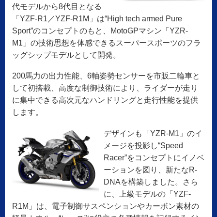
代モデルから8代目となる
「YZF-R1／YZF-R1M」は“High tech armed Pure
Sport”のコンセプトのもと、MotoGPマシン「YZR-
M1」の技術思想を体感できるスーパースポーツのフラ
ッグシップモデルとして開発。
200馬力の出力性能、6軸姿勢センサーを市販二輪車と
して初搭載、高度な制御技術により、ライダーが走り
に集中できる高次元なハンドリングと走行性能を提供
します。
デザインも「YZR-M1」のイ
メージを投影し“Speed
Racer”をコンセプトにイノベ
ーションを図り、新たなR-
DNAを構築しました。さら
に、上級モデルの「YZF-
R1M」は、電子制御サスペンションやカーボン素材の