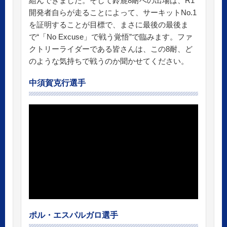
組んできました。そして鈴鹿8耐への出場は、R1
開発者自らが走ることによって、サーキットNo.1
を証明することが目標で、まさに最後の最後ま
で“「No Excuse」で戦う覚悟”で臨みます。ファ
クトリーライダーである皆さんは、この8耐、ど
のような気持ちで戦うのか聞かせてください。
中須賀克行選手
ポル・エスパルガロ選手