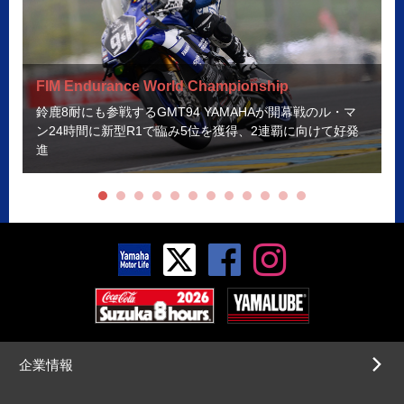
FIM Endurance World Championship
F
鈴鹿8耐にも参戦するGMT94 YAMAHAが開幕戦のル・マ
ン24時間に新型R1で臨み5位を獲得、2連覇に向けて好発
進
企業情報