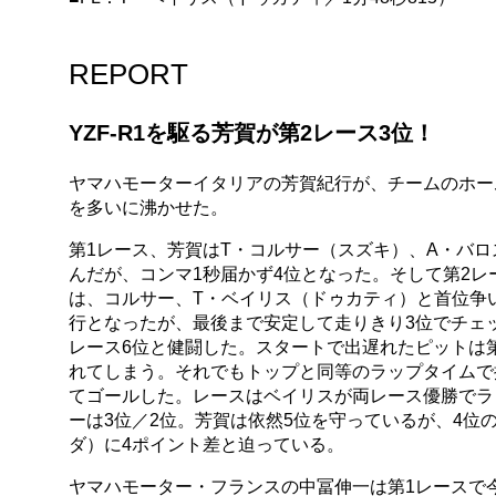
REPORT
YZF-R1を駆る芳賀が第2レース3位！
ヤマハモーターイタリアの芳賀紀行が、チームのホー
を多いに沸かせた。
第1レース、芳賀はT・コルサー（スズキ）、A・バ
んだが、コンマ1秒届かず4位となった。そして第2
は、コルサー、T・ベイリス（ドゥカティ）と首位争
行となったが、最後まで安定して走りきり3位でチェッ
レース6位と健闘した。スタートで出遅れたピットは
れてしまう。それでもトップと同等のラップタイムで
てゴールした。レースはベイリスが両レース優勝でラ
ーは3位／2位。芳賀は依然5位を守っているが、4位
ダ）に4ポイント差と迫っている。
ヤマハモーター・フランスの中冨伸一は第1レースで今