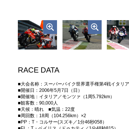
RACE DATA
■大会名称：スーパーバイク世界選手権第4戦イタリ
■開催日：2006年5月7日（日）
■開催地：イタリア／モンツァ（1周5.792km）
■観客数：90,000人
■天候：晴れ ■気温：22度
■周回数：18周（104.256km）×2
■PP：T・コルサー(スズキ／1分46秒058）
■FL：T・ベイリス（ドゥカティ／1分48秒815）