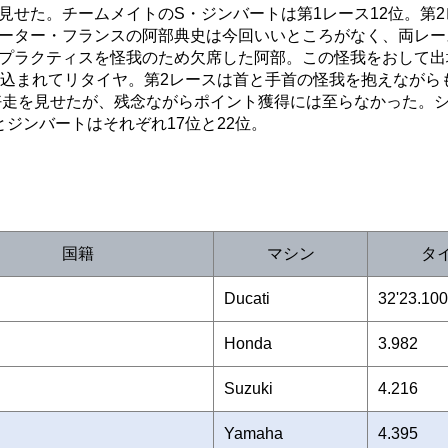
せた。チームメイトのS・ジンバートは第1レース12位。第2
ーター・フランスの阿部典史は今回いいところがなく、両レー
プラクティスを怪我のため欠席した阿部。この怪我をおして出
き込まれてリタイヤ。第2レースは首と手首の怪我を抱えながら
る好走を見せたが、残念ながらポイント獲得には至らなかった。
ジンバートはそれぞれ17位と22位。
国籍
マシン
タ
Ducati
32'23.100
Honda
3.982
Suzuki
4.216
Yamaha
4.395