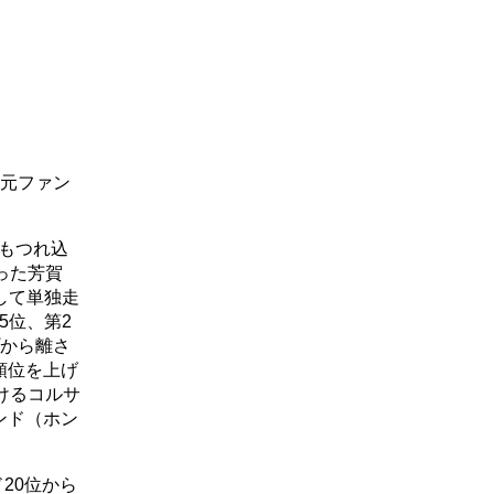
地元ファン
でもつれ込
った芳賀
して単独走
5位、第2
プから離さ
順位を上げ
けるコルサ
ンド（ホン
20位から