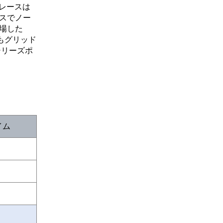
レースは
スでノー
場した
もグリッド
シリーズポ
イム