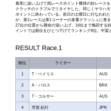
着実に追い上げて両レースポイント獲得の好レースを見
クラッチのトラブルでリタイヤした。同じくヤマハモ
ポイントに終わっている。前日の土曜日に行なわれた
が、第1レースは第1コーナーの多重クラッシュに巻
27位の位置から懸命の追い上げ。16位まで挽回す
イントでは順位をひとつ下げてランキング9位。中冨と
RESULT Race.1
順位
ライダー
1
T・ベイリス
AUS
2
A・バロス
BRA
3
T・コルサー
AUS
4
芳賀 紀行
JPN