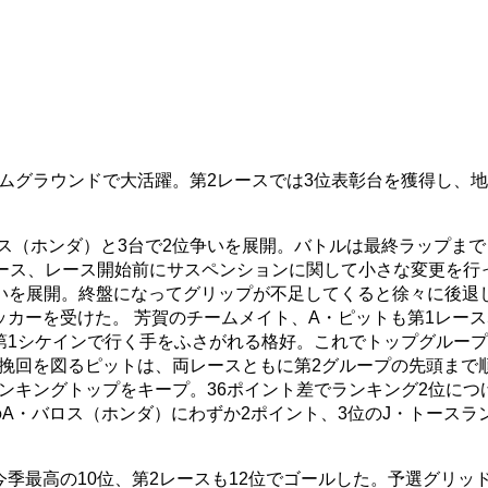
ムグラウンドで大活躍。第2レースでは3位表彰台を獲得し、
ロス（ホンダ）と3台で2位争いを展開。バトルは最終ラップま
レース、レース開始前にサスペンションに関して小さな変更を行
いを展開。終盤になってグリップが不足してくると徐々に後退
カーを受けた。 芳賀のチームメイト、A・ピットも第1レース
第1シケインで行く手をふさがれる格好。これでトップグルー
挽回を図るピットは、両レースともに第2グループの先頭まで
ンキングトップをキープ。36ポイント差でランキング2位につ
のA・バロス（ホンダ）にわずか2ポイント、3位のJ・トースラ
季最高の10位、第2レースも12位でゴールした。予選グリッド