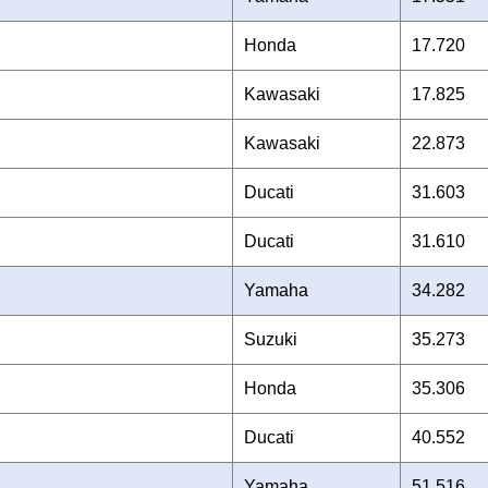
Honda
17.720
Kawasaki
17.825
Kawasaki
22.873
Ducati
31.603
Ducati
31.610
Yamaha
34.282
Suzuki
35.273
Honda
35.306
Ducati
40.552
Yamaha
51.516