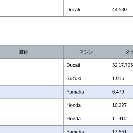
Ducati
44.530
国籍
マシン
タ
Ducati
32'17.705
Suzuki
1.916
Yamaha
6.479
Honda
10.227
Honda
11.910
Yamaha
17.551