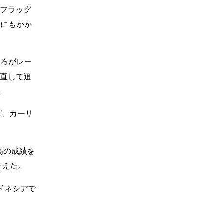
ーフラッグ
るにもかか
ころがレー
て直して追
。
ルプ、カーリ
高の成績を
終えた。
ドネシアで