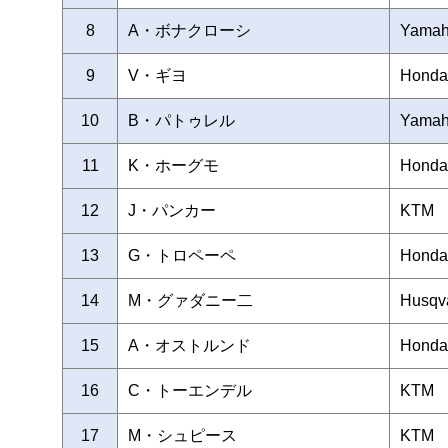
8
A・ボナクローシ
Yama
9
V・ギヨ
Honda
10
B・パトゥレル
Yama
11
K・ホーグモ
Honda
12
J・パンカー
KTM
13
G・トロペーペ
Honda
14
M・グァダニー二
Husqv
15
A・オストルンド
Honda
16
C・トーエンデル
KTM
17
M・シュピース
KTM