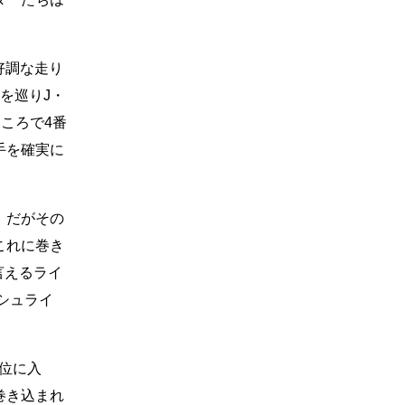
好調な走り
を巡りJ・
ころで4番
手を確実に
。だがその
これに巻き
言えるライ
シュライ
位に入
巻き込まれ