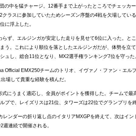
団の中を猛チャージ。12番手まで上がったところでチェッカ
X2クラスに参加していたためシーズン序盤の4戦を欠場してい
4位に浮上した。
かわらず、エルジンガが安定した走りを見せて6位に入った。と
しまう。これにより順位を落としたエルジンガだが、体勢を立
シュし、総合11位となり、MX2選手権ランキング7位を守った
a Official EMX250チームのトリオ、イヴァノ・ファン・エ
に出場して貴重な経験を積んだ。
形式にうまく適応し、全員がポイントを獲得した。チームで最
ルプで、レイズリスは21位、タワーズは22位でグランプリを
手権カレンダーの折り返し点のイタリアMXGPを終えて、次はイン
で2週連続で開催される。