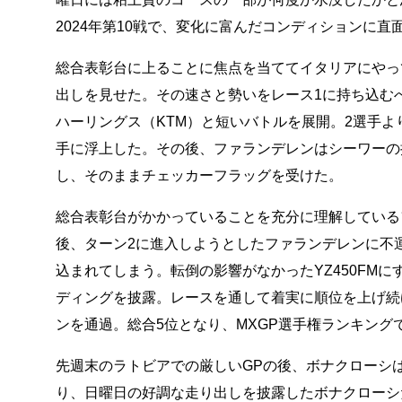
2024年第10戦で、変化に富んだコンディションに直
総合表彰台に上ることに焦点を当ててイタリアにやっ
出しを見せた。その速さと勢いをレース1に持ち込む
ハーリングス（KTM）と短いバトルを展開。2選手よ
手に浮上した。その後、ファランデレンはシーワーの
し、そのままチェッカーフラッグを受けた。
総合表彰台がかかっていることを充分に理解している
後、ターン2に進入しようとしたファランデレンに不
込まれてしまう。転倒の影響がなかったYZ450FM
ディングを披露。レースを通して着実に順位を上げ続
ンを通過。総合5位となり、MXGP選手権ランキング
先週末のラトビアでの厳しいGPの後、ボナクローシは
り、日曜日の好調な走り出しを披露したボナクローシ