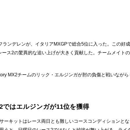
XGPのカルバン・フランデレンが、イタリアMXGPで総合5位に入った。この
レース2の驚異的な追い上げが大きく貢献した。チームメイト
ha Factory MX2チームのリック・エルジンガが肘の負傷と戦いなが
X2ではエルジンガが11位を獲得
サーキットはレース両日とも難しいコースコンディションとな
思うと、日曜日のレース2ではなんと砂埃が舞い上がる。ライ