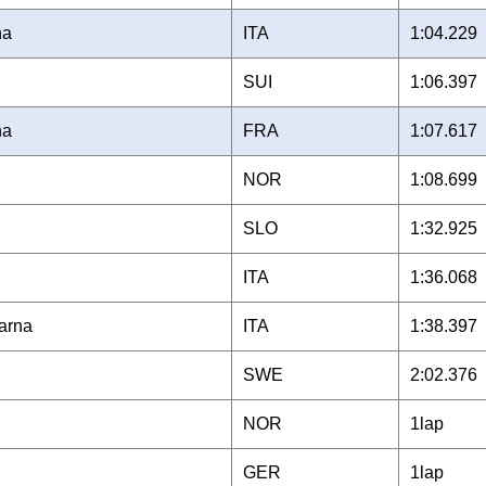
ha
ITA
1:04.229
SUI
1:06.397
ha
FRA
1:07.617
NOR
1:08.699
SLO
1:32.925
ITA
1:36.068
arna
ITA
1:38.397
SWE
2:02.376
NOR
1lap
GER
1lap