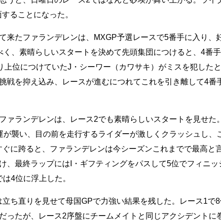
面することになった。
て来たファランデレンは、MXGP予選レースで5番手に入り、
べく、素晴らしいスタートを決めて先頭集団につけると、4番手
り上位につけていたJ・シーワー（カワサキ）がミスを犯したと
挑戦を抑え込み、レースが進むにつれてこれを引き離して4番
ファランデレンは、レース2でも素晴らしいスタートを見せた
運が襲い、目の前を走行するライダーが激しくクラッシュし、
にすぐに跨ると、ファランデレンは今シーズンこれまでで最高と
け、最終ラップにはI・ギフティングをパスして5位でフィニッ
では4位に浮上した。
立ち直りを見せて母国GPで力強い結果を残した。レース1で8
だったが、レース2序盤にチームメイトと同じアクシデントに