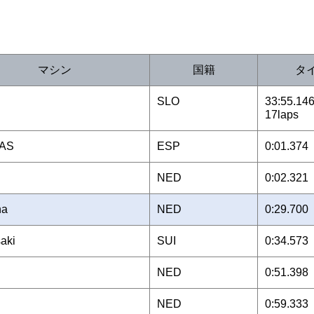
マシン
国籍
タ
SLO
33:55.1
17laps
AS
ESP
0:01.374
NED
0:02.321
ha
NED
0:29.700
aki
SUI
0:34.573
NED
0:51.398
NED
0:59.333