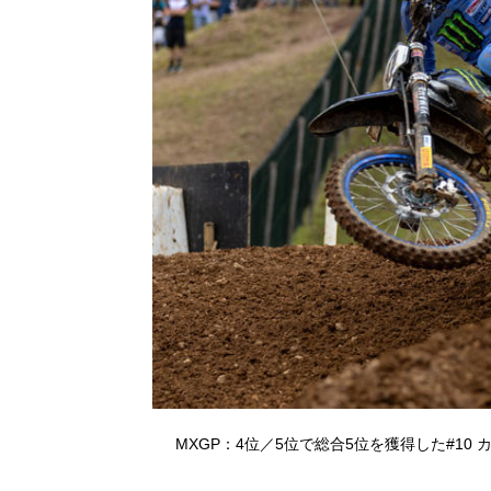
MXGP：4位／5位で総合5位を獲得した#10 