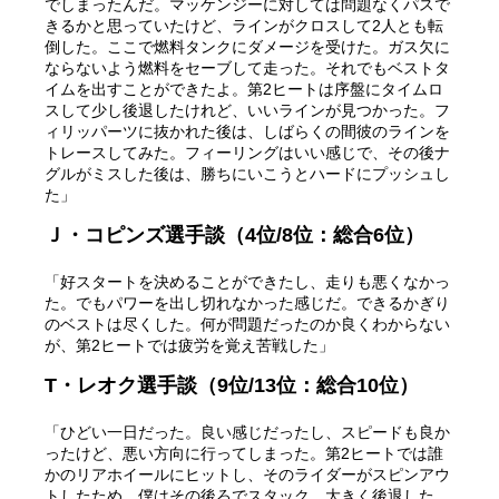
でしまったんだ。マッケンジーに対しては問題なくパスで
きるかと思っていたけど、ラインがクロスして2人とも転
倒した。ここで燃料タンクにダメージを受けた。ガス欠に
ならないよう燃料をセーブして走った。それでもベストタ
イムを出すことができたよ。第2ヒートは序盤にタイムロ
スして少し後退したけれど、いいラインが見つかった。フ
ィリッパーツに抜かれた後は、しばらくの間彼のラインを
トレースしてみた。フィーリングはいい感じで、その後ナ
グルがミスした後は、勝ちにいこうとハードにプッシュし
た」
Ｊ・コピンズ選手談（4位/8位：総合6位）
「好スタートを決めることができたし、走りも悪くなかっ
た。でもパワーを出し切れなかった感じだ。できるかぎり
のベストは尽くした。何が問題だったのか良くわからない
が、第2ヒートでは疲労を覚え苦戦した」
T・レオク選手談（9位/13位：総合10位）
「ひどい一日だった。良い感じだったし、スピードも良か
ったけど、悪い方向に行ってしまった。第2ヒートでは誰
かのリアホイールにヒットし、そのライダーがスピンアウ
トしたため、僕はその後ろでスタック、大きく後退した。