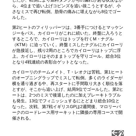
ら、4位まで追い上げコピンズを追い抜こうとするが、小
さなミスで再び転倒。肋骨の痛みに堪えながら8位でゴー
ルした。
第2ヒートのフィリッパーツは、3番手につけるとマッケン
ジーをパス。カイローリがこれに続いた。終盤に入ろうと
するところで、カイローリはトップを行くM・ナグル
（KTM）に迫っていく。終盤ミスしたナグルにカイローリ
が急接近し、残り2周のところでカイローリはトップに浮
上。カイローリはそのままトップを守りゴール、総合3位
となり4戦連続の表彰台ゲットとなった。
カイローリのチームメイト、T・レオクは苦戦。第1ヒート
のオープニングラップでミスして転倒。多くのライダーが
横を通り過ぎる中、再スタートに手間取り大きく順位を落
とすが、そこから追い上げ、結局9位でゴールした。第2ヒ
ートは、2つのミスで後退したのに加えブレーキトラブル
も発生。13位でフィニッシュするにとどまり総合10位と
なった。次戦、第7戦イギリスGPは2週間後、マロリーパ
ークのロードレース用サーキットに隣接の専用コースで開
催される。