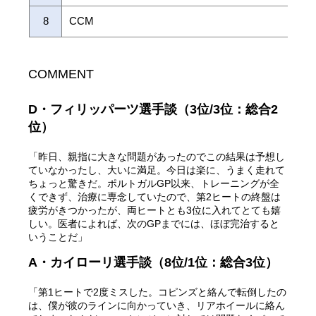
8
CCM
COMMENT
D・フィリッパーツ選手談（3位/3位：総合2
位）
「昨日、親指に大きな問題があったのでこの結果は予想し
ていなかったし、大いに満足。今日は楽に、うまく走れて
ちょっと驚きだ。ポルトガルGP以来、トレーニングが全
くできず、治療に専念していたので、第2ヒートの終盤は
疲労がきつかったが、両ヒートとも3位に入れてとても嬉
しい。医者によれば、次のGPまでには、ほぼ完治すると
いうことだ」
A・カイローリ選手談（8位/1位：総合3位）
「第1ヒートで2度ミスした。コピンズと絡んで転倒したの
は、僕が彼のラインに向かっていき、リアホイールに絡ん