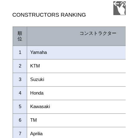
CONSTRUCTORS RANKING
順
コンストラクター
位
1
Yamaha
2
KTM
3
Suzuki
4
Honda
5
Kawasaki
6
TM
7
Aprilia