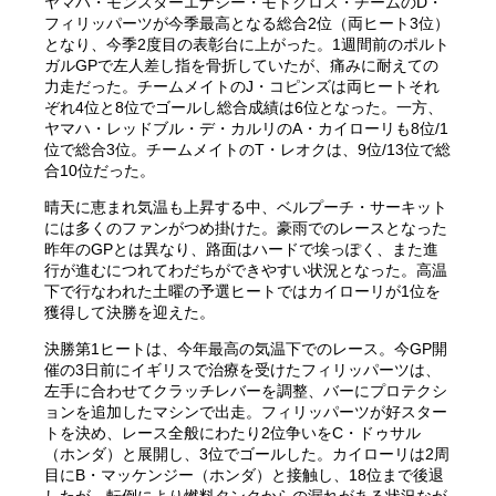
ヤマハ・モンスターエナジー・モトクロス・チームのD・
フィリッパーツが今季最高となる総合2位（両ヒート3位）
となり、今季2度目の表彰台に上がった。1週間前のポルト
ガルGPで左人差し指を骨折していたが、痛みに耐えての
力走だった。チームメイトのJ・コピンズは両ヒートそれ
ぞれ4位と8位でゴールし総合成績は6位となった。一方、
ヤマハ・レッドブル・デ・カルリのA・カイローリも8位/1
位で総合3位。チームメイトのT・レオクは、9位/13位で総
合10位だった。
晴天に恵まれ気温も上昇する中、ベルプーチ・サーキット
には多くのファンがつめ掛けた。豪雨でのレースとなった
昨年のGPとは異なり、路面はハードで埃っぽく、また進
行が進むにつれてわだちができやすい状況となった。高温
下で行なわれた土曜の予選ヒートではカイローリが1位を
獲得して決勝を迎えた。
決勝第1ヒートは、今年最高の気温下でのレース。今GP開
催の3日前にイギリスで治療を受けたフィリッパーツは、
左手に合わせてクラッチレバーを調整、バーにプロテクシ
ョンを追加したマシンで出走。フィリッパーツが好スター
トを決め、レース全般にわたり2位争いをC・ドゥサル
（ホンダ）と展開し、3位でゴールした。カイローリは2周
目にB・マッケンジー（ホンダ）と接触し、18位まで後退
したが、転倒により燃料タンクからの漏れがある状況なが