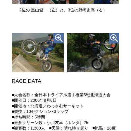
2位の 黒山健一（左）と、3位の野崎史高（右）
RACE DATA
■大会名称：全日本トライアル選手権第5戦北海道大会
■開催日：2006年8月6日
■開催地：北海道／わっさむサーキット
■競技：10セクション×3ラップ
■持ち時間：5時間
■最多クリーン数：小川友幸（ホンダ）25
■観客数：1,300人 ■天候：晴れ時々曇り ■気温：28度