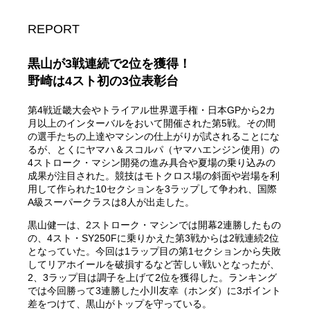
REPORT
黒山が3戦連続で2位を獲得！
野崎は4スト初の3位表彰台
第4戦近畿大会やトライアル世界選手権・日本GPから2カ
月以上のインターバルをおいて開催された第5戦。その間
の選手たちの上達やマシンの仕上がりが試されることにな
るが、とくにヤマハ＆スコルパ（ヤマハエンジン使用）の
4ストローク・マシン開発の進み具合や夏場の乗り込みの
成果が注目された。競技はモトクロス場の斜面や岩場を利
用して作られた10セクションを3ラップして争われ、国際
A級スーパークラスは8人が出走した。
黒山健一は、2ストローク・マシンでは開幕2連勝したもの
の、4スト・SY250Fに乗りかえた第3戦からは2戦連続2位
となっていた。今回は1ラップ目の第1セクションから失敗
してリアホイールを破損するなど苦しい戦いとなったが、
2、3ラップ目は調子を上げて2位を獲得した。ランキング
では今回勝って3連勝した小川友幸（ホンダ）に3ポイント
差をつけて、黒山がトップを守っている。