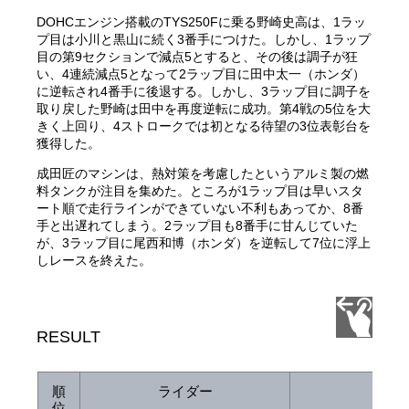
DOHCエンジン搭載のTYS250Fに乗る野崎史高は、1ラッ
プ目は小川と黒山に続く3番手につけた。しかし、1ラップ
目の第9セクションで減点5とすると、その後は調子が狂
い、4連続減点5となって2ラップ目に田中太一（ホンダ）
に逆転され4番手に後退する。しかし、3ラップ目に調子を
取り戻した野崎は田中を再度逆転に成功。第4戦の5位を大
きく上回り、4ストロークでは初となる待望の3位表彰台を
獲得した。
成田匠のマシンは、熱対策を考慮したというアルミ製の燃
料タンクが注目を集めた。ところが1ラップ目は早いスタ
ート順で走行ラインができていない不利もあってか、8番
手と出遅れてしまう。2ラップ目も8番手に甘んじていた
が、3ラップ目に尾西和博（ホンダ）を逆転して7位に浮上
しレースを終えた。
RESULT
順
ライダー
チー
位