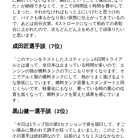
た）が納得できなくて、そこで1時間近く時間を費やして
しまった。それがなければもっと上にいけたと思うけれ
ど、バイクも体もかなり良い状態に仕上がってきているの
で、あとは自分次第。4ストロークになって初めての表彰
台に上がれたので、次もどんどん上をめざして頑張りたい
と思います」
成田匠選手談（7位）
「このマシンをテストしたスコティッシュ6日間トライア
ルとは違って、全日本は止まっている時間が多いので、エ
ンジンの熱が燃料タンクの下にこもりやすくなります。そ
こでアルミ製の燃料タンクにして、熱がうまく逃げるよう
な形状にしています。燃料タンク容量もスタンダードと同
じくらいです。軽量化にもなり、乗っている時の重心の位
置も低くなって、燃料タンクを変えた成果を感じていま
す」
黒山健一選手談（2位）
「今日は1ラップ目の第1セクションで肩を脱臼して、すご
い痛みに襲われて調子が狂ってしまいました。このところ
小川選手は絶好調なので、以前のようなミスはなかなかし