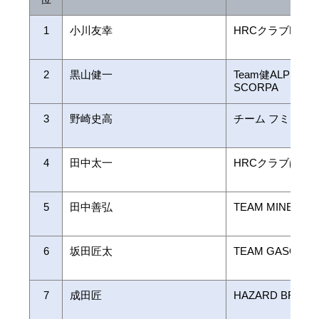
1
小川友幸
HRCクラブMITAN
2
黒山健一
Team健ALPES-V
SCORPA
3
野崎史高
チーム フミタカ 
4
田中太一
HRCクラブぱわ
5
田中善弘
TEAM MINE GA
6
坂田匠太
TEAM GASGAS 
7
成田匠
HAZARD BREAK