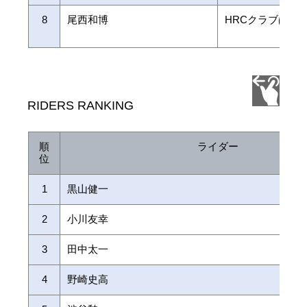
8
尾西和博
HRCクラブぱわ
RIDERS RANKING
順
ライダー
位
1
黒山健一
2
小川友幸
3
田中太一
4
野崎史高