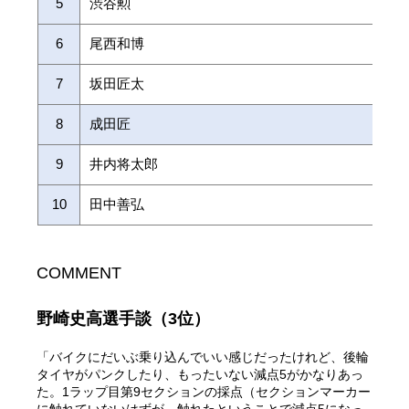
5
渋谷勲
6
尾西和博
7
坂田匠太
8
成田匠
9
井内将太郎
10
田中善弘
COMMENT
野崎史高選手談（3位）
「バイクにだいぶ乗り込んでいい感じだったけれど、後輪
タイヤがパンクしたり、もったいない減点5がかなりあっ
た。1ラップ目第9セクションの採点（セクションマーカー
に触れていないはずが、触れたということで減点5になっ