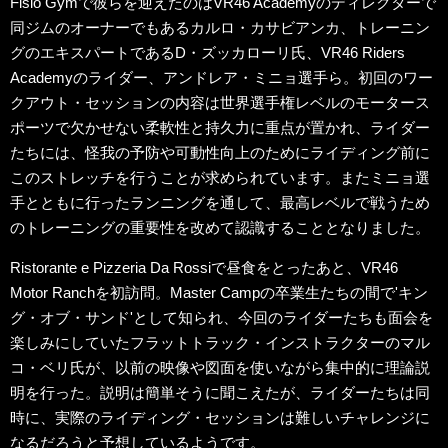
Fisio Gymで彼らを迎えたのはVR46 Academyのディレクターで
同ジムのオーナーでもあるカルロ・カサビアンカ、トレーニン
グのエキスパートであるD・ズッカローリ氏、VR46 Riders
Academyのライダー、アンドレア・ミニョ選手ら。初回のワー
クアウト・セッションの内容は世界選手権レベルのモータース
ポーツで欠かせない柔軟性と持久力に重点が置かれ、ライダー
たちには、怪我の予防や可動性向上のためにライディング前に
このストレッチを行うことが求められています。またミニョ選
手とともに行ったランニングを通して、最高レベルで戦うため
のトレーニングの重要性を改めて認識することとなりました。
Ristorante e Pizzeria Da Rossiで昼食をとったあと、VR46
Motor Ranchを初訪問。Master Campの卒業生たちの間で'キン
グ・オブ・サンド'として知られ、今回のライダーたちも面会を
楽しみにしていたフラットトラック・インストラクターのマル
コ・ベリ氏が、以前の映像や図面を使いながら集中的に理論説
明を行った。説明は簡単そうに聞こえたが、ライダーたちは同
時に、実際のライディング・セッションは難しいチャレンジに
なるだろうと予想しているようです。