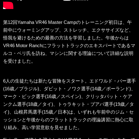
第12回Yamaha VR46 Master Campのトレーニング初日は、午
前中にウォーミングアップ、ストレッチ、エクササイズなど、
怪我を避けるための最善の方法を学習しました。午後からは
VR46 Motor Ranchにフラットトラックのエキスパートであるマ
ルコ・ベリ氏を訪ね、マシンに関する理論について詳細な説明
を受けました。
6人の生徒たちは新たな冒険をスタート。エドワルド・バー選手
(16歳／ブラジル)、ダビット・ノワク選手(14歳／ポーランド)、
マーク・ビック選手(16歳／スペイン)、クリッタパット・ケア
ンクム選手(18歳／タイ)、トゥラキット・ブアパ選手(19歳／タ
イ)、山根昇馬選手(15歳／日本)は、いずれも午前中のジム・セ
ッションと午後からのフラットトラックの理論講習に熱心に取
り組み、高い学習意欲を見せました。