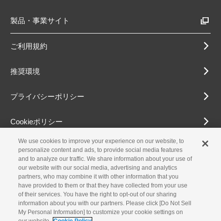
製品・事業サイト
ご利用規約
推奨環境
プライバシーポリシー
Cookieポリシー
We use cookies to improve your experience on our website, to
アクセシビリティ方針
personalize content and ads, to provide social media features
and to analyze our traffic. We share information about your use of
our website with our social media, advertising and analytics
partners, who may combine it with other information that you
古物営業法に基づく表示
have provided to them or that they have collected from your use
of their services. You have the right to opt-out of our sharing
information about you with our partners. Please click [Do Not Sell
お問合せ
My Personal Information] to customize your cookie settings on