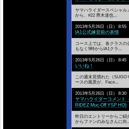
ヤマハライダースペシャルメ
から、#22 齊木達也...
2013年5月26日（日） 8:55
IA1公式練習前の表情
コース上では、各クラスの
もなく9時からIA1クラ...
2013年5月26日（日） 8:45
いいね！
この週末見慣れた（SUG
ースの風景が、Face...
2013年5月26日（日） 8:30
ヤマハライダーコメント（I
RIDEZ Muc-Off YSP HO)
昨日のエントリーからご紹
からファンのみなさんに向..