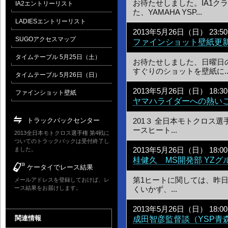
お待たせしました。IA1ク
IA2エントリーリスト
た、YAMAHA YSP...
LADIESエントリーリスト
2013年5月26日（日） 23:50
SUGOアクセスマップ
ファインショット壁紙更新 
タイムテーブル 5月25日（土）
お待たせしました、日曜日
すぐりのショットを壁紙に..
タイムテーブル 5月26日（日）
2013年5月26日（日） 18:30
ファインショット壁紙
ヤマハライダーへの熱い
トラックバックセンター
201３ 全日本モトクロス選手
ースヒート...
2013全日本モトクロス選手権 第4戦に
ついてのトラックバックは受付終了し
ました。
2013年5月26日（日） 18:00
桂健久 MS開発部 YZ
ケータイでレース結果
第1ヒートに関しては、昨
メールアドレスを登録しておけば、レ
ース結果をお届けします。
くいかず、...
2013年5月26日（日） 18:00
関連情報
成田智彦監督談（YSP青