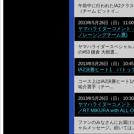
午前中に行われたIA2クラス
（チーム ピットイ...
2013年5月26日（日） 11:00
ヤマハライダーコメント（I
／レーシングチーム鷹)
ヤマハライダースペシャルメ
の#53 鎌倉 大樹選...
2013年5月26日（日） 10:45
IA2決勝ヒート1 バトっ
コース上はIA2決勝ヒート1
祐介選手（チー...
2013年5月26日（日） 10:30
ヤマハライダーコメント（I
／RT MIKURA with ALL-
ファンのみなさんにお届け
ャルメッセージ。続いては..