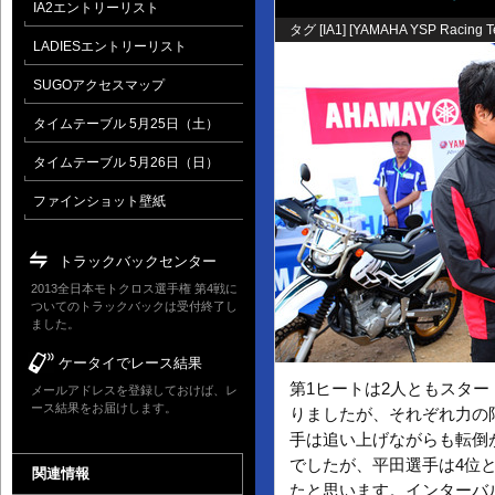
IA2エントリーリスト
タグ [
IA1
] [
YAMAHA YSP Racing 
LADIESエントリーリスト
SUGOアクセスマップ
タイムテーブル 5月25日（土）
タイムテーブル 5月26日（日）
ファインショット壁紙
トラックバックセンター
2013全日本モトクロス選手権 第4戦に
ついてのトラックバックは受付終了し
ました。
ケータイでレース結果
第1ヒートは2人ともスタ
メールアドレスを登録しておけば、レ
ース結果をお届けします。
りましたが、それぞれ力の
手は追い上げながらも転倒
でしたが、平田選手は4位
関連情報
たと思います。インターバ