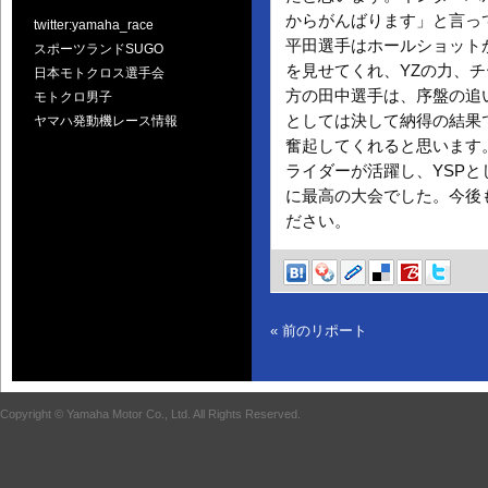
からがんばります」と言っ
twitter:yamaha_race
平田選手はホールショット
スポーツランドSUGO
を見せてくれ、YZの力、
日本モトクロス選手会
方の田中選手は、序盤の追
モトクロ男子
としては決して納得の結果
ヤマハ発動機レース情報
奮起してくれると思います
ライダーが活躍し、YSP
に最高の大会でした。今後
ださい。
« 前のリポート
Copyright © Yamaha Motor Co., Ltd. All Rights Reserved.