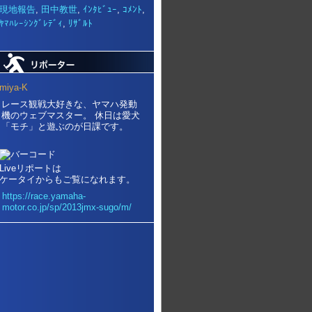
現地報告
,
田中教世
,
ｲﾝﾀﾋﾞｭｰ
,
ｺﾒﾝﾄ
,
ﾔﾏﾊﾚｰｼﾝｸﾞﾚﾃﾞｨ
,
ﾘｻﾞﾙﾄ
miya-K
レース観戦大好きな、ヤマハ発動
機のウェブマスター。 休日は愛犬
「モチ」と遊ぶのが日課です。
Liveリポートは
ケータイからもご覧になれます。
https://race.yamaha-
motor.co.jp/sp/2013jmx-sugo/m/