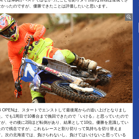
なかったのですが、優勝できたことは評価したいと思います。
IB OPENは、スタートでエンストして最後尾からの追い上げとなりまし
た。でも1周目で10番台まで挽回できたので「いける」と思っていたので
すが、その後に2回ほど転倒があり、結果として10位。優勝を意識してい
たので残念ですが、これもレースと割り切りって気持ちを切り替えま
す。次の北海道では、負けられないし、負けてはいけないと思っている