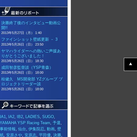
決勝終了後のインタビュー動画公
開!!
2013年5月27日（月） 1:40
ファインショット壁紙更新 － 3
2013年5月26日（日） 23:50
ヤマハライダーへの熱いご声援あ
りがとうございました！
2013年5月26日（日） 18:30
成田智彦監督談（YSP青森）
2013年5月26日（日） 18:00
桂健久 MS開発部 YZグループ プ
ロジェクトリーダー談
2013年5月26日（日） 18:00
IA1
,
IA2
,
IB2
,
LADIES
,
SUGO
,
YAMAHA YSP Racing Team
,
予選
,
事前情報
,
仙台
,
伊集院忍
,
動画
,
壁
紙
,
安原さや
,
安原志
,
平田優
,
決勝
,