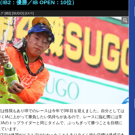
（IB2：優勝／IB OPEN：10位）
グ [
IB2
] [
SUGO
] [
ｺﾒﾝﾄ
]
僕は怪我もありIBでのレースは今年で3年目を迎えました。自分としては
早くIAに上がって勝負したい気持ちがあるので、レースに臨む際には常
にIAのトップライダーと同じタイムで、ぶっちぎって勝つことを目標に
しています。
IB2では体調がベストではなかったこともありタイム的な目標は達成でき