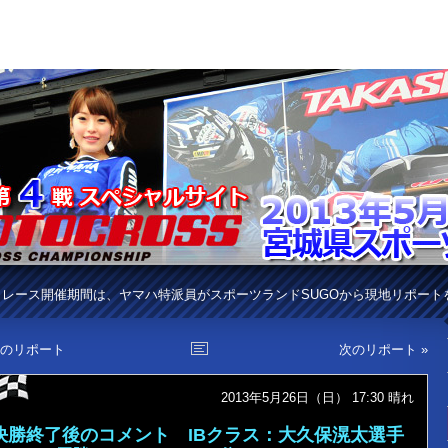
レース開催期間は、ヤマハ特派員がスポーツランドSUGOから現地リポート
前のリポート
次のリポート »
2013年5月26日（日） 17:30
晴れ
決勝終了後のコメント IBクラス：大久保滉太選手