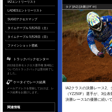
IA2エントリーリスト
タグ [
IA2
] [
決勝
] [
ﾘｻﾞﾙﾄ
]
LADIESエントリーリスト
SUGOアクセスマップ
タイムテーブル 5月25日（土）
タイムテーブル 5月26日（日）
ファインショット壁紙
トラックバックセンター
2013全日本モトクロス選手権 第4戦に
ついてのトラックバックは受付終了し
ました。
ケータイでレース結果
IA2クラスの決勝レース2
メールアドレスを登録しておけば、レ
ース結果をお届けします。
（YZ250F）選手が、3位表
決勝レース1の優勝に続い
関連情報