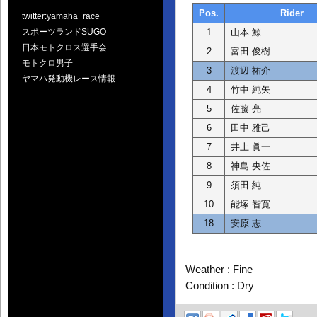
Pos.
Rider
twitter:yamaha_race
1
山本 鯨
スポーツランドSUGO
日本モトクロス選手会
2
富田 俊樹
モトクロ男子
3
渡辺 祐介
ヤマハ発動機レース情報
4
竹中 純矢
5
佐藤 亮
6
田中 雅己
7
井上 眞一
8
神島 央佐
9
須田 純
10
能塚 智寛
18
安原 志
Weather : Fine
Condition : Dry