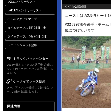
IA2エントリーリスト
タグ [
IA2
] [
決勝
]
LADIESエントリーリスト
コース上はIA2決勝ヒート
SUGOアクセスマップ
#03 渡辺祐介選手（チーム
タイムテーブル 5月25日（土）
位につけています。
タイムテーブル 5月26日（日）
ファインショット壁紙
トラックバックセンター
2013全日本モトクロス選手権 第4戦に
ついてのトラックバックは受付終了し
ました。
ケータイでレース結果
メールアドレスを登録しておけば、レ
ース結果をお届けします。
関連情報