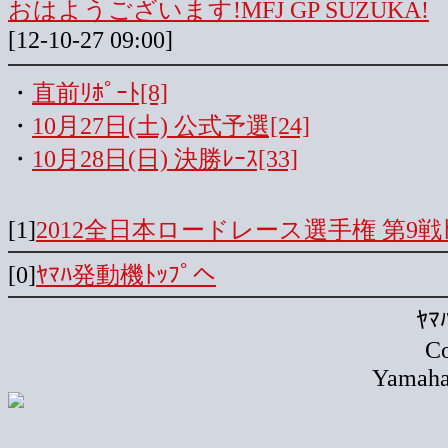
おはようございます!MFJ GP SUZUKA!
[12-10-27 09:00]
・
直前ﾘﾎﾟｰﾄ[8]
・
10月27日(土) 公式予選[24]
・
10月28日(日) 決勝ﾚｰｽ[33]
[1]
2012全日本ロードレース選手権 第9戦ﾄ
[0]
ﾔﾏﾊ発動機ﾄｯﾌﾟへ
ﾔ
Co
Yamaha 