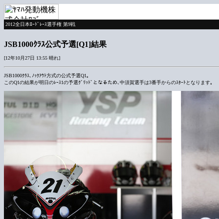
2012全日本ﾛｰﾄﾞﾚｰｽ選手権 第9戦
JSB1000ｸﾗｽ公式予選[Q1]結果
[12年10月27日 13:55 晴れ]
JSB1000ｸﾗｽ､ﾉｯｸｱｳﾄ方式の公式予選Q1｡
このQ1の結果が明日のﾚｰｽ1の予選ｸﾞﾘｯﾄﾞとなるため､中須賀選手は3番手からのｽﾀｰﾄとなります｡