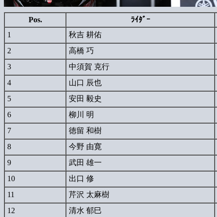
Pos.
ﾗｲﾀﾞｰ
1
秋吉 耕佑
2
高橋 巧
3
中須賀 克行
4
山口 辰也
5
安田 毅史
6
柳川 明
7
徳留 和樹
8
今野 由寛
9
武田 雄一
10
出口 修
11
芹沢 太麻樹
12
清水 郁巳