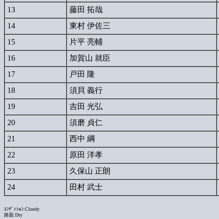
13
藤田 拓哉
14
東村 伊佐三
15
片平 亮輔
16
加賀山 就臣
17
戸田 隆
18
須貝 義行
19
吉田 光弘
20
須磨 貞仁
21
西中 綱
22
原田 洋孝
23
久保山 正朗
24
田村 武士
ｺﾝﾃﾞｨｼｮﾝ:Cloudy
路面:Dry