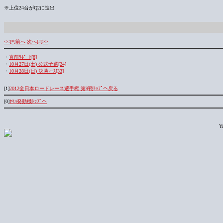
※上位24台がQ2に進出
<<[*]前へ
次へ[#]>>
・
直前ﾘﾎﾟｰﾄ[8]
・
10月27日(土) 公式予選[24]
・
10月28日(日) 決勝ﾚｰｽ[33]
[1]
2012全日本ロードレース選手権 第9戦ﾄｯﾌﾟへ戻る
[0]
ﾔﾏﾊ発動機ﾄｯﾌﾟへ
Y