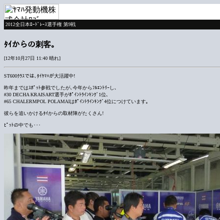
2012全日本ﾛｰﾄﾞﾚｰｽ選手権 第9戦
ﾀｲからの刺客｡
[12年10月27日 11:40 晴れ]
ST600ｸﾗｽでは､ﾀｲﾔﾏﾊが大活躍中!
昨年まではｽﾎﾟｯﾄ参戦でしたが､今年からﾌﾙｴﾝﾄﾘｰし､
#30 DECHA KRAISART選手がﾎﾟｲﾝﾄﾗｲﾝｷﾝｸﾞ1位､
#65 CHALERMPOL POLAMAIはﾎﾟｲﾝﾄﾗｲﾝｷﾝｸﾞ4位につけています｡
彼らを追いかけるﾀｲからの取材陣がたくさん!
ﾋﾟｯﾄの中でも･･･