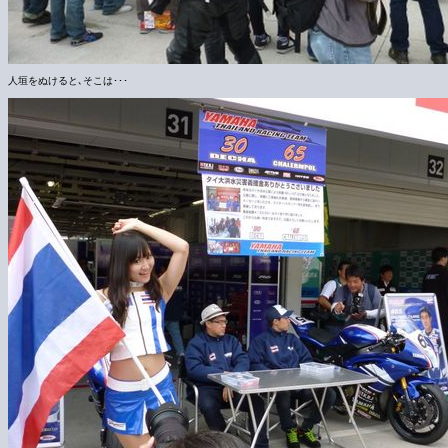
人垣をぬけると､そこは･･･