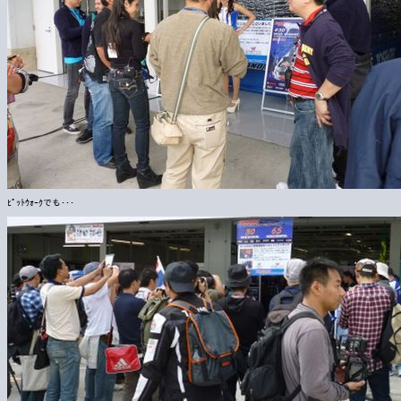
ﾋﾟｯﾄｳｫｰｸでも･･･