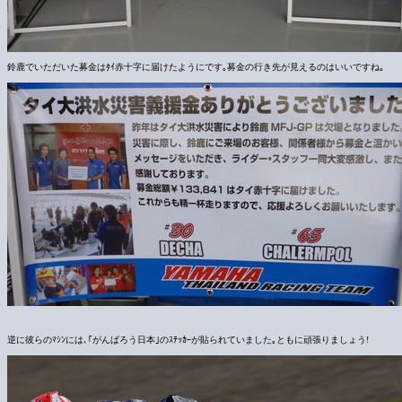
鈴鹿でいただいた募金はﾀｲ赤十字に届けたようにです｡募金の行き先が見えるのはいいですね｡
逆に彼らのﾏｼﾝには､｢がんばろう日本｣のｽﾃｯｶｰが貼られていました｡ともに頑張りましょう!