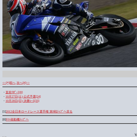
<<[*]前へ
次へ[#]>>
・
直前ﾘﾎﾟｰﾄ[8]
・
10月27日(土) 公式予選[24]
・
10月28日(日) 決勝ﾚｰｽ[33]
[1]
2012全日本ロードレース選手権 第9戦ﾄｯﾌﾟへ戻る
[0]
ﾔﾏﾊ発動機ﾄｯﾌﾟへ
Y