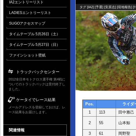
IA2エントリーリスト
タグ [
IA2
] [
予選
] [
安原志
] [
現地報告
] [
ﾘ
LADIESエントリーリスト
SUGOアクセスマップ
タイムテーブル 5月26日（土）
タイムテーブル 5月27日（日）
ファインショット壁紙
トラックバックセンター
2012全日本モトクロス選手権 第4戦に
ついてのトラックバックは受付終了し
ました。
ケータイでレース結果
Pos.
ライダ
メールアドレスを登録しておけば、レ
1
113
田中雅己
ース結果をお届けします。
2
55
山本鯨
関連情報
3
61
岡野聖