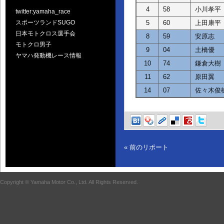
4
58
小川孝平
twitter:yamaha_race
5
60
上田康平
スポーツランドSUGO
日本モトクロス選手会
8
59
安原志
モトクロ男子
9
04
土橋優
ヤマハ発動機レース情報
10
74
鎌倉大樹
11
62
原田翼
14
07
佐々木俊
« 前のリポート
Copyright © Yamaha Motor Co., Ltd. All Rights Reserved.