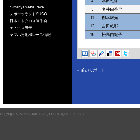
4
本田七海
twitter:yamaha_race
5
名井由香里
スポーツランドSUGO
11
柳本曙光
日本モトクロス選手会
12
吉田結耶
モトクロ男子
16
松島由紀子
ヤマハ発動機レース情報
« 前のリポート
Copyright © Yamaha Motor Co., Ltd. All Rights Reserved.