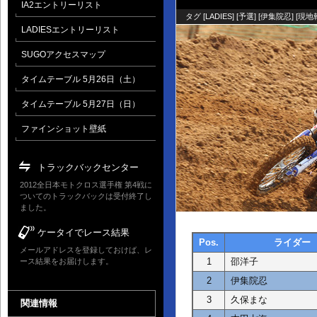
IA2エントリーリスト
タグ [
LADIES
] [
予選
] [
伊集院忍
] [
現地
LADIESエントリーリスト
SUGOアクセスマップ
タイムテーブル 5月26日（土）
タイムテーブル 5月27日（日）
ファインショット壁紙
トラックバックセンター
2012全日本モトクロス選手権 第4戦に
ついてのトラックバックは受付終了し
ました。
ケータイでレース結果
Pos.
ライダー
メールアドレスを登録しておけば、レ
1
邵洋子
ース結果をお届けします。
2
伊集院忍
3
久保まな
関連情報