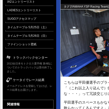
IA2エントリーリスト
タグ [
YAMAHA YSP Racing Team
]
LADIESエントリーリスト
SUGOアクセスマップ
タイムテーブル 5月25日（土）
タイムテーブル 5月26日（日）
ファインショット壁紙
トラックバックセンター
2013全日本モトクロス選手権 第4戦に
ついてのトラックバックは受付終了し
ました。
ケータイでレース結果
こちらは平田優選手のプラ
メールアドレスを登録しておけば、レ
「（これ以上入り込んで）
ース結果をお届けします。
な・・・」って冗談交じり
平田選手のスペースもかな
関連情報
散らかってくるんですよ」