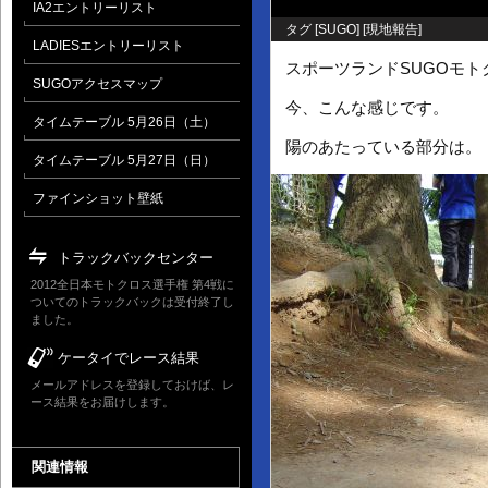
IA2エントリーリスト
タグ [
SUGO
] [
現地報告
]
LADIESエントリーリスト
スポーツランドSUGOモ
SUGOアクセスマップ
今、こんな感じです。
タイムテーブル 5月26日（土）
陽のあたっている部分は。
タイムテーブル 5月27日（日）
ファインショット壁紙
トラックバックセンター
2012全日本モトクロス選手権 第4戦に
ついてのトラックバックは受付終了し
ました。
ケータイでレース結果
メールアドレスを登録しておけば、レ
ース結果をお届けします。
関連情報