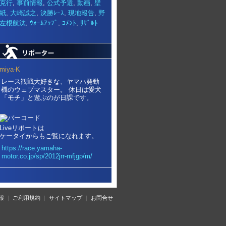
克行
,
事前情報
,
公式予選
,
動画
,
壁
紙
,
大崎誠之
,
決勝ﾚｰｽ
,
現地報告
,
野
左根航汰
,
ｳｫｰﾑｱｯﾌﾟ
,
ｺﾒﾝﾄ
,
ﾘｻﾞﾙﾄ
miya-K
レース観戦大好きな、ヤマハ発動
機のウェブマスター。 休日は愛犬
「モチ」と遊ぶのが日課です。
Liveリポートは
ケータイからもご覧になれます。
https://race.yamaha-
motor.co.jp/sp/2012jrr-mfjgp/m/
報
｜
ご利用規約
｜
サイトマップ
｜
お問合せ