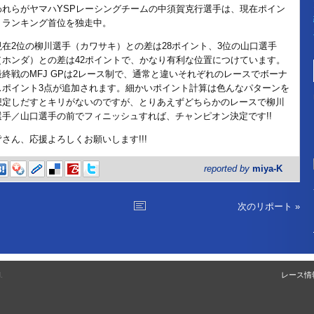
われらがヤマハYSPレーシングチームの中須賀克行選手は、現在ポイン
トランキング首位を独走中。
現在2位の柳川選手（カワサキ）との差は28ポイント、3位の山口選手
（ホンダ）との差は42ポイントで、かなり有利な位置につけています。
最終戦のMFJ GPは2レース制で、通常と違いそれぞれのレースでボーナ
スポイント3点が追加されます。細かいポイント計算は色んなパターンを
想定しだすとキリがないのですが、とりあえずどちらかのレースで柳川
選手／山口選手の前でフィニッシュすれば、チャンピオン決定です!!
皆さん、応援よろしくお願いします!!!
reported by
miya-K
次のリポート »
.
レース情