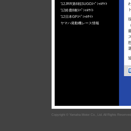
'12JRR第6戦SUGOｽﾍﾟｼｬﾙｻｲﾄ
'12鈴鹿8耐ｽﾍﾟｼｬﾙｻｲﾄ
'12日本GPｽﾍﾟｼｬﾙｻｲﾄ
ヤマハ発動機レース情報
Copyright © Yamaha Motor Co., Ltd. All Rights Reserved