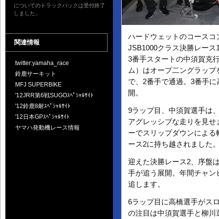
についてのトラックバックは受付終了
しました。
ハードウェットのコースコ
関連情報
JSB1000クラス決勝レース
3番手スタートの中須賀克行
twitter:yamaha_race
ム）はオープ二ングラップを
鈴鹿サーキット
で、2番手で通過。3番手に高
MFJ SUPERBIKE
開。
'12JRR第6戦SUGOｽﾍﾟｼｬﾙｻｲﾄ
'12鈴鹿8耐ｽﾍﾟｼｬﾙｻｲﾄ
9ラップ目、中須賀選手は、
'12日本GPｽﾍﾟｼｬﾙｻｲﾄ
アグレッシブな走りを見せま
ヤマハ発動機レース情報
ーでスリップダウンによる
ース2に持ち越されました
迎えた決勝レース2、序盤
手が追う展開。年間チャン
追します。
6ラップ目に高橋選手がス
の注目は中須賀選手と柳川