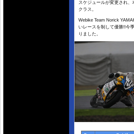
スケジュールが変更され、本
クラス。
Webike Team Noric
いレースを制して優勝!!今
りました。