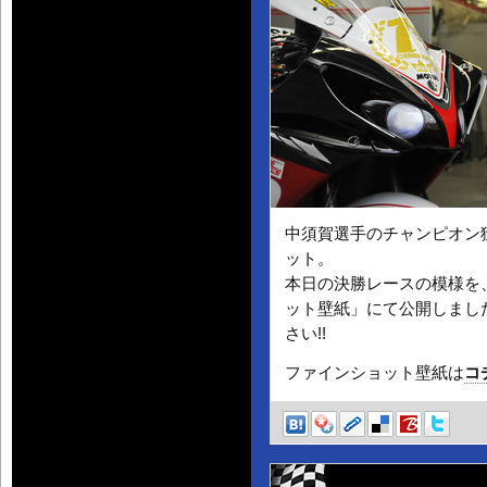
中須賀選手のチャンピオン
ット。
本日の決勝レースの模様を
ット壁紙」にて公開しまし
さい!!
ファインショット壁紙は
コ