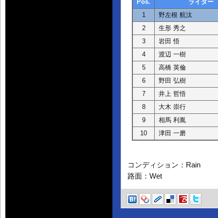
Pos.
ライダー
1
野左根 航汰
2
生形 秀之
3
岩田 悟
4
渡辺 一樹
5
高橋 英倫
6
野田 弘樹
7
井上 哲悟
8
大木 崇行
9
相馬 利胤
10
津田 一磨
コンディション：Rain
路面：Wet