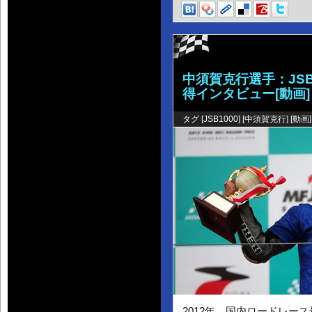
中須賀克行選手：JS
得インタビュー[動画]
タグ [
JSB1000
] [
中須賀克行
] [
動画
]
2012年、国内ロードレー