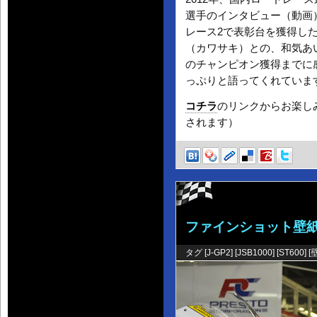
選手のインタビュー（動画
レース2で表彰台を獲得し
（カワサキ）との、和気あ
のチャンピオン獲得までに
っぷりと語ってくれていま
コチラ
のリンクからお楽しみ
されます）
ファインショット壁
タグ [
J-GP2
] [
JSB1000
] [
ST600
] [