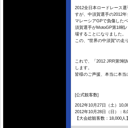
2012全日本ロードレース
すが、中須賀選手の2012
マレーシアGPで負傷した
須賀選手がMotoGP第18
場することになりました。
この、“世界の中須賀”の走
これで、「2012 JRR第9
します。
皆様のご声援、本当に本当
[公式観客数]
2012年10月27日（土）10,0
2012年10月28日（日）：8,
【大会総観客数：18,000人