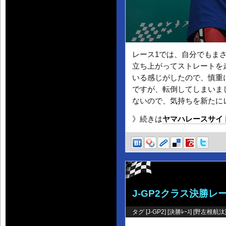
レース1では、自分でもま
立ち上がってストレートを
いる感じがしたので、慎重
ですが、転倒してしまいま
ないので、気持ちを新たに
》続きは
ヤマハレースサイ
J-GP2クラス決勝レ
タグ [
J-GP2
] [
決勝ﾚｰｽ
] [
野左根航汰