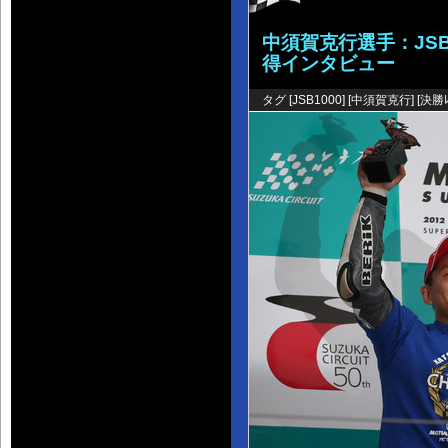
中須賀克行選手：JS
得インタビュー
タグ [
JSB1000
] [
中須賀克行
] [
決勝ﾚ