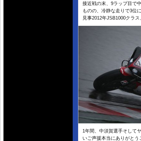
接近戦の末、9ラップ目で
ものの、冷静な走りで3位
見事2012年JSB1000
1年間、中須賀選手そしてヤ
いご声援本当にありがとう