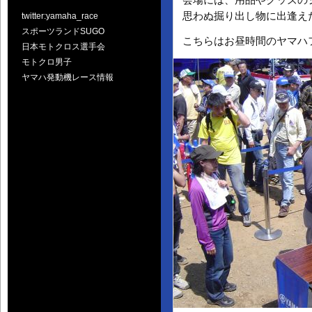
会場には、用品やグッズの
思わぬ掘り出し物に出逢え
twitter:yamaha_race
スポーツランドSUGO
こちらはお昼時間のヤマハ
日本モトクロス選手会
モトクロ男子
ヤマハ発動機レース情報