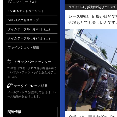
IA2エントリーリスト
タグ [
SUGO
] [
現地報告
] [
ﾔﾏﾊﾚｰｼﾝｸﾞ
LADIESエントリーリスト
レース観戦、応援が目的で
SUGOアクセスマップ
会場もとても楽しいんです
タイムテーブル 5月26日（土）
タイムテーブル 5月27日（日）
ファインショット壁紙
トラックバックセンター
2012全日本モトクロス選手権 第4戦に
ついてのトラックバックは受付終了し
ました。
ケータイでレース結果
メールアドレスを登録しておけば、レ
ース結果をお届けします。
関連情報