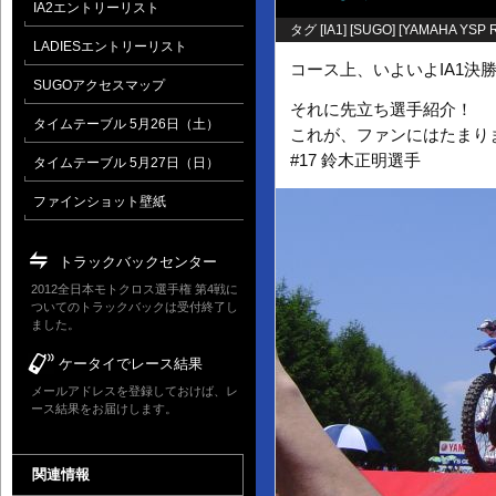
IA2エントリーリスト
タグ [
IA1
] [
SUGO
] [
YAMAHA YSP R
LADIESエントリーリスト
コース上、いよいよIA1決
SUGOアクセスマップ
それに先立ち選手紹介！
タイムテーブル 5月26日（土）
これが、ファンにはたまり
#17 鈴木正明選手
タイムテーブル 5月27日（日）
ファインショット壁紙
トラックバックセンター
2012全日本モトクロス選手権 第4戦に
ついてのトラックバックは受付終了し
ました。
ケータイでレース結果
メールアドレスを登録しておけば、レ
ース結果をお届けします。
関連情報