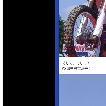
そして、そして！
#5 田中教世選手！