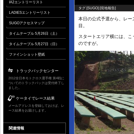
IA2エントリーリスト
タグ [
SUGO
] [
現地報告
]
LADIESエントリーリスト
本日の公式予選から、レー
SUGOアクセスマップ
目。
タイムテーブル 5月26日（土）
スタートエリア横には、こ
のですが。
タイムテーブル 5月27日（日）
ファインショット壁紙
トラックバックセンター
2012全日本モトクロス選手権 第4戦に
ついてのトラックバックは受付終了し
ました。
ケータイでレース結果
メールアドレスを登録しておけば、レ
ース結果をお届けします。
関連情報