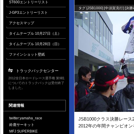
ST600エントリーリスト
タグ [
JSB1000
] [
中須賀克行
] [
決勝ﾚ
J-GP3エントリーリスト
アクセスマップ
タイムテーブル 10月27日（土）
タイムテーブル 10月28日（日）
ファインショット壁紙
トラックバックセンター
2012全日本ロードレース選手権 第9戦
についてのトラックバックは受付終了
しました。
関連情報
twitter:yamaha_race
JSB1000クラス決勝レー
鈴鹿サーキット
2012年の年間チャンピオ
MFJ SUPERBIKE