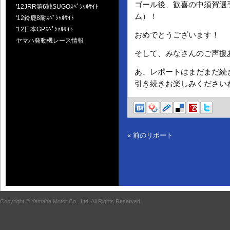
ゴール後、歓喜の中須賀選
'12JRR第6戦SUGOｽﾍﾟｼｬﾙｻｲﾄ
ム）！
'12鈴鹿8耐ｽﾍﾟｼｬﾙｻｲﾄ
'12日本GPｽﾍﾟｼｬﾙｻｲﾄ
おめでとうございます！
ヤマハ発動機レース情報
そして、みなさんのご声援
あ、レポートはまだまだ続
引き続きお楽しみください
« 前のリポート
Copyright © Yamaha Motor Co., Ltd. All Rights Reserved.