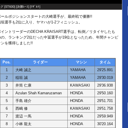
グ [
ST600
] [
決勝ﾚｰｽ
] [
ﾘｻﾞﾙﾄ
]
ポールポジションスタートの大崎選手が、最終戦で優勝!!
稲垣選手も2位に入り、ヤマハが1-2フィニッシュ。
ポイントリーダーのDECHA KRAISART選手は、転倒／リタイヤしたも
のの、ランキング2位だった中冨選手が19位となったため、年間チャンピ
オンを獲得しました!!
Pos.
ライダー
マシン
タイム
1
大崎 誠之
YAMAHA
29'25.891
2
稲垣 誠
YAMAHA
29'30.019
3
井筒 仁康
KAWASAKI
29'36.938
4
Azulan Shah Kamaruzaman
HONDA
29'50.160
5
手島 雄介
HONDA
29'51.701
6
西嶋 修
KAWASAKI
29'51.758
7
渡辺 一馬
HONDA
29'59.949
8
小林 龍太
HONDA
30'20.164