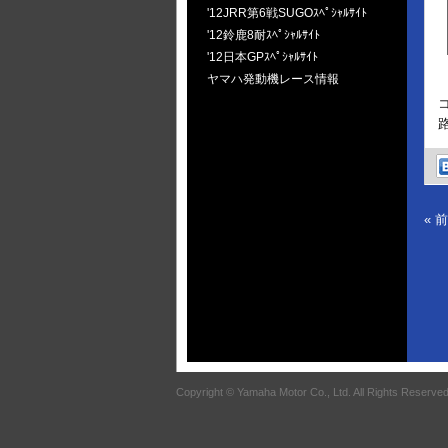
'12JRR第6戦SUGOｽﾍﾟｼｬﾙｻｲﾄ
'12鈴鹿8耐ｽﾍﾟｼｬﾙｻｲﾄ
'12日本GPｽﾍﾟｼｬﾙｻｲﾄ
ヤマハ発動機レース情報
« 
Copyright © Yamaha Motor Co., Ltd. All Rights Reserved