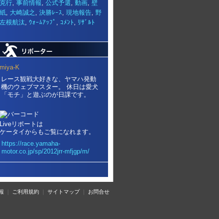
克行
,
事前情報
,
公式予選
,
動画
,
壁
紙
,
大崎誠之
,
決勝ﾚｰｽ
,
現地報告
,
野
左根航汰
,
ｳｫｰﾑｱｯﾌﾟ
,
ｺﾒﾝﾄ
,
ﾘｻﾞﾙﾄ
miya-K
レース観戦大好きな、ヤマハ発動
機のウェブマスター。 休日は愛犬
「モチ」と遊ぶのが日課です。
Liveリポートは
ケータイからもご覧になれます。
https://race.yamaha-
motor.co.jp/sp/2012jrr-mfjgp/m/
報
｜
ご利用規約
｜
サイトマップ
｜
お問合せ