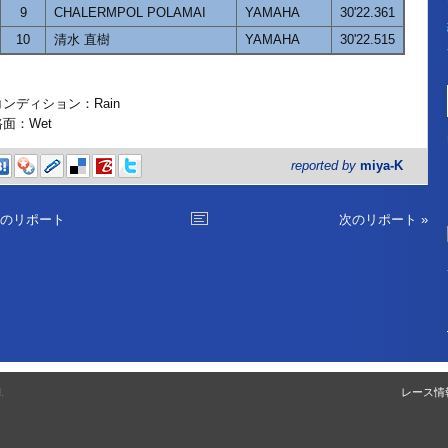
9
CHALERMPOL POLAMAI
YAMAHA
30'22.361
10
清水 直樹
YAMAHA
30'22.515
コンディション：Rain
路面：Wet
reported by
miya-K
前のリポート
次のリポート »
.
レース情