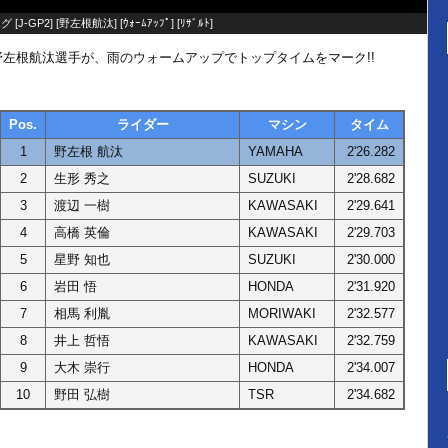
グ [
J-GP2
] [
野左根航汰
] [
ｳｫｰﾑｱｯﾌﾟ
] [
ﾘｻﾞﾙﾄ
]
野左根航汰選手が、雨のウォームアップでトップタイムをマーク!!
Pos.
ライダー
マシン
タイム
1
野左根 航汰
YAMAHA
2'26.282
2
生形 秀之
SUZUKI
2'28.682
3
渡辺 一樹
KAWASAKI
2'29.641
4
高橋 英倫
KAWASAKI
2'29.703
5
星野 知也
SUZUKI
2'30.000
6
岩田 悟
HONDA
2'31.920
7
相馬 利胤
MORIWAKI
2'32.577
8
井上 哲悟
KAWASAKI
2'32.759
9
大木 崇行
HONDA
2'34.007
10
野田 弘樹
TSR
2'34.682