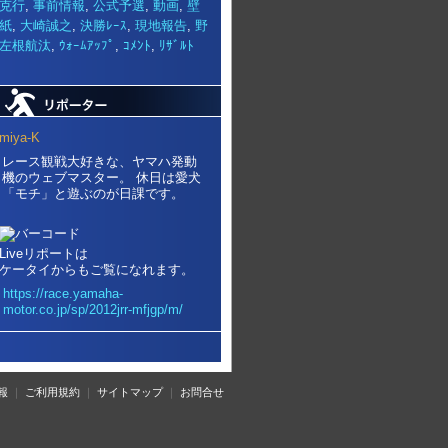
克行
,
事前情報
,
公式予選
,
動画
,
壁
紙
,
大崎誠之
,
決勝ﾚｰｽ
,
現地報告
,
野
左根航汰
,
ｳｫｰﾑｱｯﾌﾟ
,
ｺﾒﾝﾄ
,
ﾘｻﾞﾙﾄ
miya-K
レース観戦大好きな、ヤマハ発動
機のウェブマスター。 休日は愛犬
「モチ」と遊ぶのが日課です。
Liveリポートは
ケータイからもご覧になれます。
https://race.yamaha-
motor.co.jp/sp/2012jrr-mfjgp/m/
報
｜
ご利用規約
｜
サイトマップ
｜
お問合せ