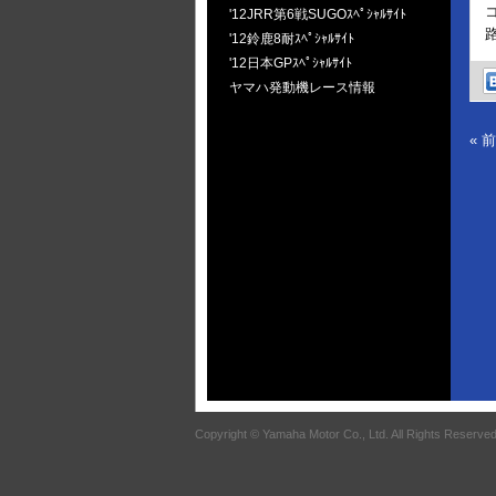
'12JRR第6戦SUGOｽﾍﾟｼｬﾙｻｲﾄ
'12鈴鹿8耐ｽﾍﾟｼｬﾙｻｲﾄ
'12日本GPｽﾍﾟｼｬﾙｻｲﾄ
ヤマハ発動機レース情報
« 
Copyright © Yamaha Motor Co., Ltd. All Rights Reserved