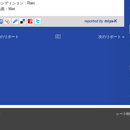
コンディション：Rain
路面：Wet
reported by
miya-K
前のリポート
次のリポート »
.
レース情