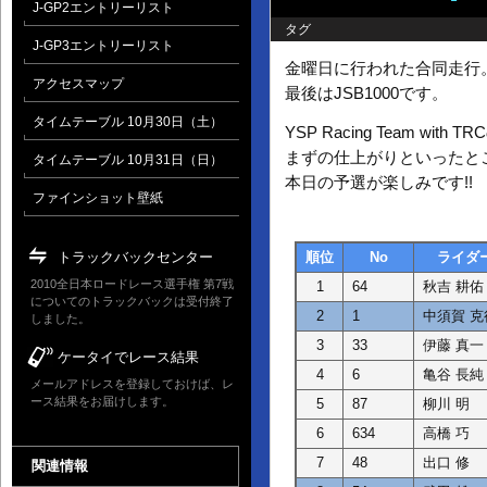
J-GP2エントリーリスト
タグ
J-GP3エントリーリスト
金曜日に行われた合同走行
アクセスマップ
最後はJSB1000です。
タイムテーブル 10月30日（土）
YSP Racing Team w
まずの仕上がりといったと
タイムテーブル 10月31日（日）
本日の予選が楽しみです!!
ファインショット壁紙
順位
No
ライダ
トラックバックセンター
2010全日本ロードレース選手権 第7戦
1
64
秋吉 耕佑
についてのトラックバックは受付終了
2
1
中須賀 克
しました。
3
33
伊藤 真一
ケータイでレース結果
4
6
亀谷 長純
メールアドレスを登録しておけば、レ
ース結果をお届けします。
5
87
柳川 明
6
634
高橋 巧
7
48
出口 修
関連情報