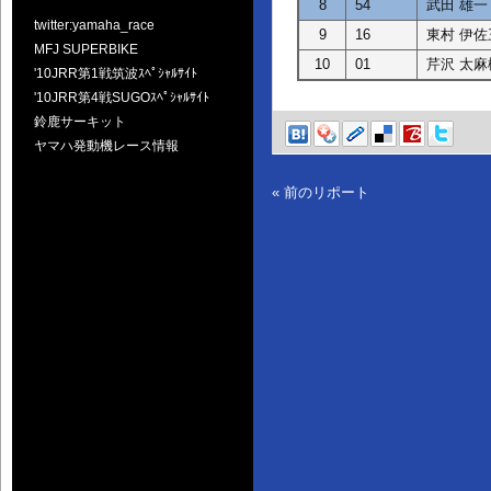
8
54
武田 雄一
twitter:yamaha_race
9
16
東村 伊佐
MFJ SUPERBIKE
10
01
芹沢 太麻
'10JRR第1戦筑波ｽﾍﾟｼｬﾙｻｲﾄ
'10JRR第4戦SUGOｽﾍﾟｼｬﾙｻｲﾄ
鈴鹿サーキット
ヤマハ発動機レース情報
« 前のリポート