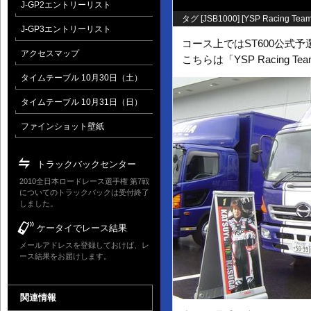
J-GP2エントリーリスト
タグ [
JSB1000
] [
YSP Racing Team
J-GP3エントリーリスト
コース上ではST600公式
アクセスマップ
こちらは「YSP Racing Te
タイムテーブル 10月30日（土）
タイムテーブル 10月31日（日）
ファインショット壁紙
トラックバックセンター
2010全日本ロードレース選手権 第7戦
についてのトラックバックは受付終了
しました。
ケータイでレース結果
メールアドレスを登録しておけば、レ
ース結果をお届けします。
関連情報