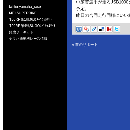
中須賀選手が走るJSB100
twitter:yamaha_race
予定。
MFJ SUPERBIKE
昨日の合同走行同様にいい
'10JRR第1戦筑波ｽﾍﾟｼｬﾙｻｲﾄ
'10JRR第4戦SUGOｽﾍﾟｼｬﾙｻｲﾄ
鈴鹿サーキット
ヤマハ発動機レース情報
« 前のリポート