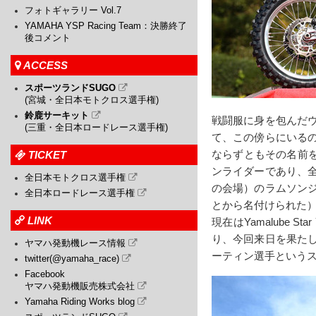
フォトギャラリー Vol.7
YAMAHA YSP Racing Team：決勝終了
後コメント
ACCESS
スポーツランドSUGO
(宮城・全日本モトクロス選手権)
鈴鹿サーキット
戦闘服に身を包んだ
(三重・全日本ロードレース選手権)
て、この傍らにいる
ならずともその名前を
TICKET
ンライダーであり、
全日本モトクロス選手権
の会場）のラムソン
全日本ロードレース選手権
とから名付けられた
LINK
現在はYamalube 
り、今回来日を果た
ヤマハ発動機レース情報
ーティン選手という
twitter(@yamaha_race)
Facebook
ヤマハ発動機販売株式会社
Yamaha Riding Works blog