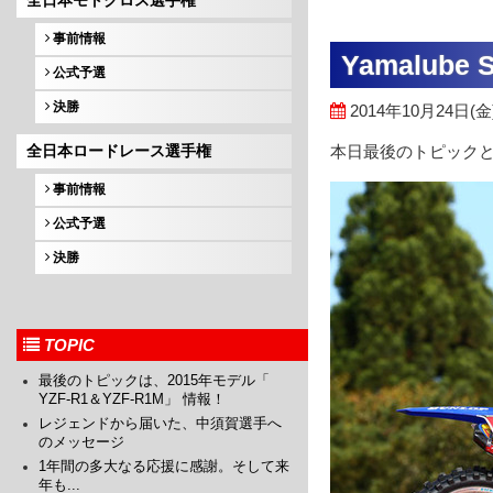
全日本モトクロス選手権
事前情報
Yamalube S
公式予選
決勝
2014年10月24日(金) 
全日本ロードレース選手権
本日最後のトピック
事前情報
公式予選
決勝
TOPIC
最後のトピックは、2015年モデル「
YZF-R1＆YZF-R1M」 情報！
レジェンドから届いた、中須賀選手へ
のメッセージ
1年間の多大なる応援に感謝。そして来
年も...