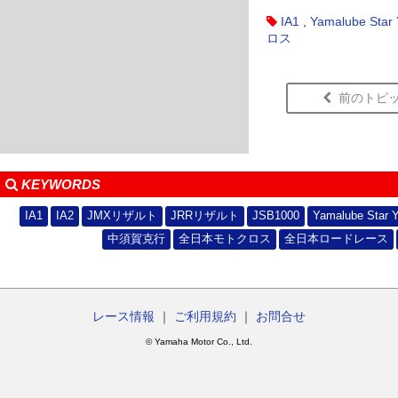
IA1
,
Yamalube Star
ロス
前のトピ
KEYWORDS
IA1
IA2
JMXリザルト
JRRリザルト
JSB1000
Yamalube Star 
中須賀克行
全日本モトクロス
全日本ロードレース
レース情報
｜
ご利用規約
｜
お問合せ
© Yamaha Motor Co., Ltd.