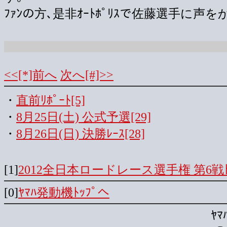
ﾌｧﾝの方､是非ｵｰﾄﾎﾟﾘｽで佐藤選手に声
<<[*]前へ
次へ[#]>>
・
直前ﾘﾎﾟｰﾄ[5]
・
8月25日(土) 公式予選[29]
・
8月26日(日) 決勝ﾚｰｽ[28]
[1]
2012全日本ロードレース選手権 第6戦ﾄ
[0]
ﾔﾏﾊ発動機ﾄｯﾌﾟへ
ﾔ