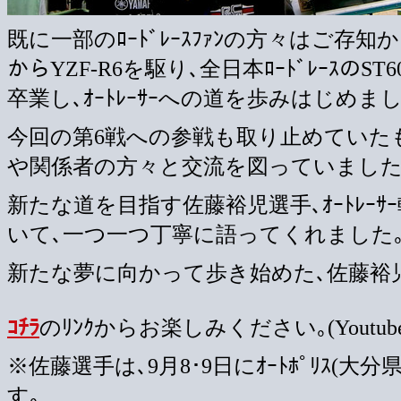
既に一部のﾛｰﾄﾞﾚｰｽﾌｧﾝの方々はご存知かも
からYZF-R6を駆り､全日本ﾛｰﾄﾞﾚｰｽのS
卒業し､ｵｰﾄﾚｰｻｰへの道を歩みはじめまし
今回の第6戦への参戦も取り止めていたものの､
や関係者の方々と交流を図っていました
新たな道を目指す佐藤裕児選手､ｵｰﾄﾚｰ
いて､一つ一つ丁寧に語ってくれました
新たな夢に向かって歩き始めた､佐藤裕児
ｺﾁﾗ
のﾘﾝｸからお楽しみください｡(Yout
※佐藤選手は､9月8･9日にｵｰﾄﾎﾟﾘｽ
す｡