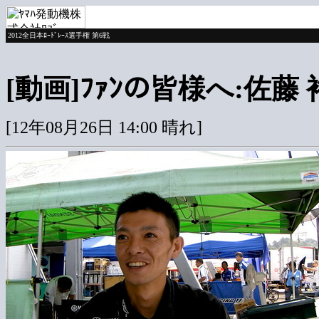
2012全日本ﾛｰﾄﾞﾚｰｽ選手権 第6戦
[動画]ﾌｧﾝの皆様へ:佐藤
[12年08月26日 14:00 晴れ]