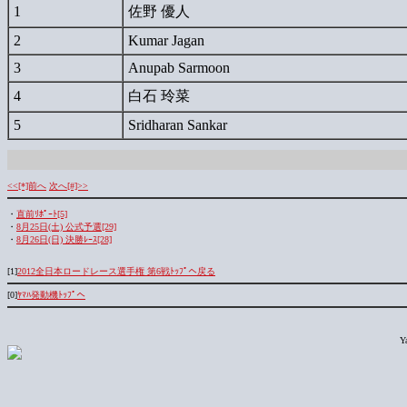
1
佐野 優人
2
Kumar Jagan
3
Anupab Sarmoon
4
白石 玲菜
5
Sridharan Sankar
<<[*]前へ
次へ[#]>>
・
直前ﾘﾎﾟｰﾄ[5]
・
8月25日(土) 公式予選[29]
・
8月26日(日) 決勝ﾚｰｽ[28]
[1]
2012全日本ロードレース選手権 第6戦ﾄｯﾌﾟへ戻る
[0]
ﾔﾏﾊ発動機ﾄｯﾌﾟへ
Y